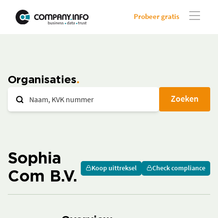
Probeer gratis
Organisaties
Zoeken
Sophia
Koop uittreksel
Check compliance
Com B.V.