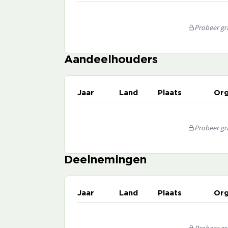
Probeer gra
Aandeelhouders
Jaar
Land
Plaats
Org
Probeer gra
Deelnemingen
Jaar
Land
Plaats
Org