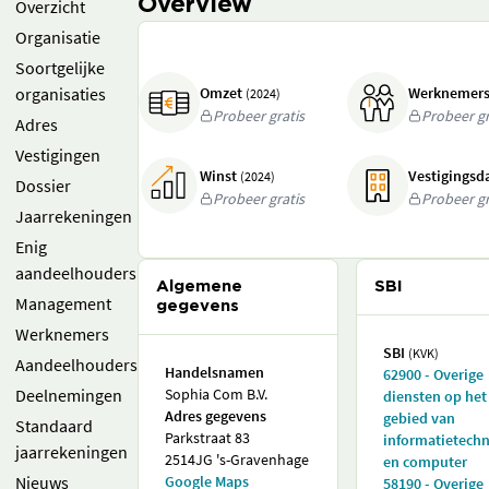
Overview
Overzicht
Organisatie
Soortgelijke
organisaties
Omzet
Werknemer
(2024)
Probeer gratis
Probeer gr
Adres
Vestigingen
Winst
Vestigings
(2024)
Dossier
Probeer gratis
Probeer gr
Jaarrekeningen
Enig
aandeelhouders
Algemene
SBI
Management
gegevens
Werknemers
SBI
(KVK)
Aandeelhouders
Handelsnamen
62900 - Overige
Deelnemingen
Sophia Com B.V.
diensten op het
Adres gegevens
gebied van
Standaard
Parkstraat 83
informatietech
jaarrekeningen
2514JG 's-Gravenhage
en computer
Nieuws
Google Maps
58190 - Overige