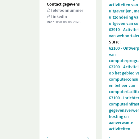
Contact gegevens
activiteiten van
Telefoonnummer
uitgeverijen, m
Linkedin
uitzondering va
Bron: KVK
08-08-2026
uitgeven van so
63910 - Activite
van webportale
SBI
(CI)
62100 - Ontwer
van
computerprogr
62200 - Activite
op het gebied v
computerconsu
en beheer van
computerfacilit
63100 - Inrichte
computerinfrast
gegevensverwer
hosting en
aanverwante
activiteiten