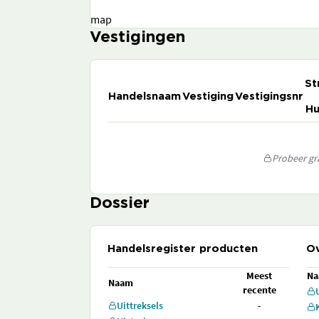
map
Vestigingen
St
Handelsnaam
Vestiging
Vestigingsnr
Hu
Probeer gra
Dossier
Handelsregister producten
Ov
Meest
N
Naam
recente
Uittreksels
-