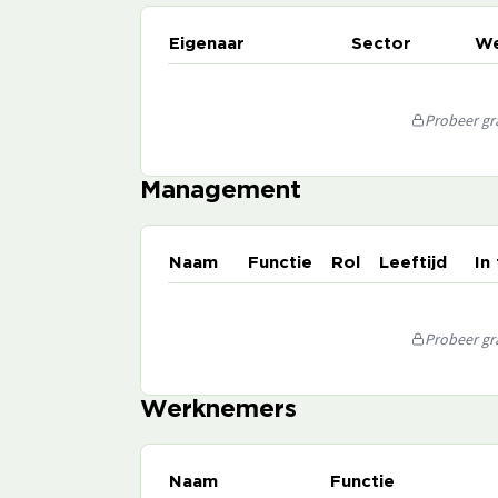
Eigenaar
Sector
We
Probeer gra
Management
Naam
Functie
Rol
Leeftijd
In
Probeer gra
Werknemers
Naam
Functie