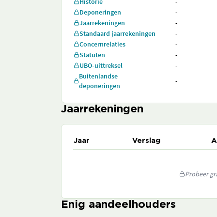
Historie
-
Deponeringen
-
Jaarrekeningen
-
Standaard jaarrekeningen
-
Concernrelaties
-
Statuten
-
UBO-uittreksel
-
Buitenlandse
-
deponeringen
Jaarrekeningen
Jaar
Verslag
A
Probeer gra
Enig aandeelhouders