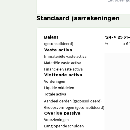
Probeer gra
Standaard jaarrekeningen
Balans
'24->'25
31
(geconsolideerd)
%
x € 
Vaste activa
Immateriële vaste activa
Materiële vaste activa
Financiële vaste activa
Vlottende activa
Vorderingen
Liquide middelen
Totale activa
Aandeel derden (geconsolideerd)
Groepsvermogen (geconsolideerd)
Overige passiva
Voorzieningen
Langlopende schulden