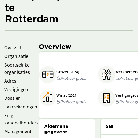
te
Rotterdam
Overview
Overzicht
Organisatie
Soortgelijke
organisaties
Omzet
Werknemer
(2024)
Probeer gratis
Probeer gr
Adres
Vestigingen
Winst
Vestigings
(2024)
Dossier
Probeer gratis
Probeer gr
Jaarrekeningen
Enig
aandeelhouders
Algemene
SBI
Management
gegevens