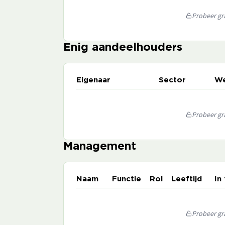
Probeer gra
Enig aandeelhouders
Eigenaar
Sector
We
Probeer gra
Management
Naam
Functie
Rol
Leeftijd
In
Probeer gra