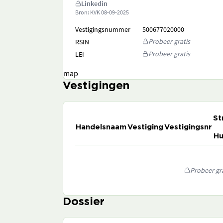
Linkedin
Bron: KVK
08-09-2025
Vestigingsnummer
500677020000
Probeer gratis
RSIN
Probeer gratis
LEI
map
Vestigingen
St
Handelsnaam
Vestiging
Vestigingsnr
Hu
Probeer gra
Dossier