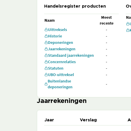
Handelsregister producten
Ov
Meest
N
Naam
recente
Uittreksels
-
Historie
-
Deponeringen
-
Jaarrekeningen
-
Standaard jaarrekeningen
-
Concernrelaties
-
Statuten
-
UBO-uittreksel
-
Buitenlandse
-
deponeringen
Jaarrekeningen
Jaar
Verslag
A