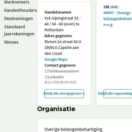
Werknemers
SBI
(KVK)
Aandeelhouders
Handelsnamen
94997 - Overige
Deelnemingen
VvE Gijsingstraat 32 -
belangenbehart
44 / 54 - 60 (even) te
n.e.g.
Standaard
Rotterdam
jaarrekeningen
Adres gegevens
Nieuws
Rivium 2e straat 42-A
2909LG Capelle aan
den IJssel
Google Maps
Contact gegevens
Telefoonnummer
Linkedin
Bron: KVK
08-09-2025
Bekijk alle adresgegevens
Bekijk alle organisati
Organisatie
Overige belangenbehartiging