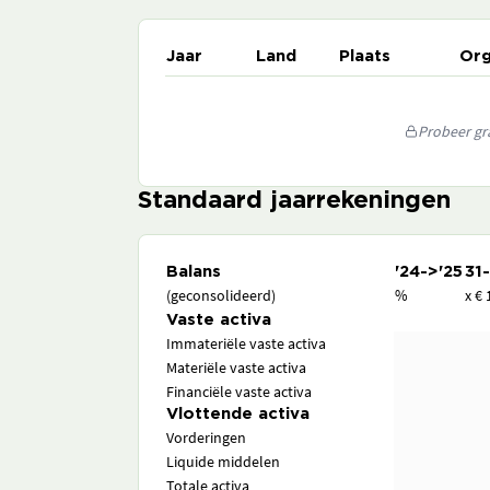
Jaar
Land
Plaats
Org
Probeer gra
Standaard jaarrekeningen
Balans
'24->'25
31
(geconsolideerd)
%
x € 
Vaste activa
Immateriële vaste activa
Materiële vaste activa
Financiële vaste activa
Vlottende activa
Vorderingen
Liquide middelen
Totale activa