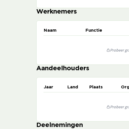
Werknemers
Naam
Functie
Probeer gra
Aandeelhouders
Jaar
Land
Plaats
Org
Probeer gra
Deelnemingen