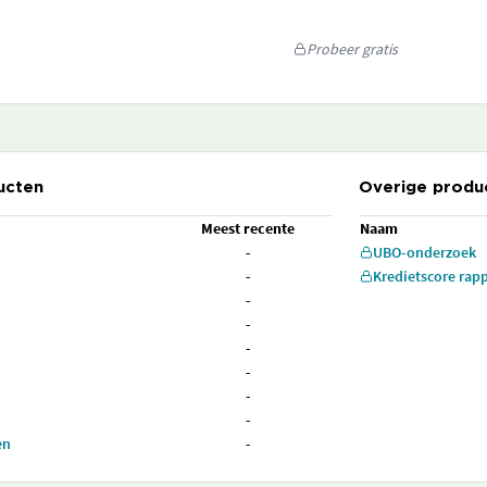
Probeer gratis
ucten
Overige produ
Meest recente
Naam
-
UBO-onderzoek
-
Kredietscore rap
-
-
-
-
-
-
en
-