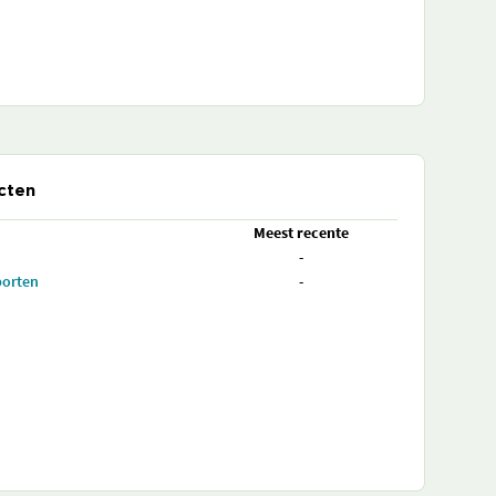
cten
Meest recente
-
porten
-