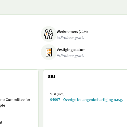
Werknemers
(2024)
Probeer gratis
Vestigingsdatum
Probeer gratis
SBI
SBI
(KVK)
ano Committee for
94997 - Overige belangenbehartiging n.e.g.
ple
el