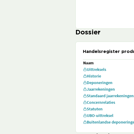
Dossier
Handelsregister prod
Naam
Uittreksels
Historie
Deponeringen
Jaarrekeningen
Standaard jaarrekeningen
Concernrelaties
Statuten
UBO-uittreksel
Buitenlandse deponering