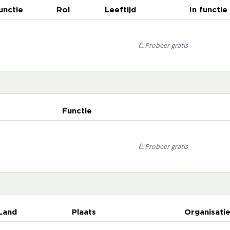
unctie
Rol
Leeftijd
In functie
Probeer gratis
Functie
Probeer gratis
Land
Plaats
Organisati