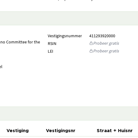
Vestigingsnummer
411293920000
ano Committee for the
Probeer gratis
RSIN
Probeer gratis
LEI
el
Vestiging
Vestigingsnr
Straat + Huisnr