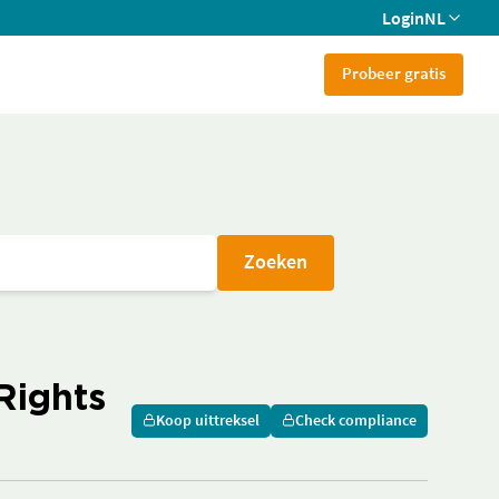
Login
NL
Probeer gratis
Zoeken
Rights
Koop uittreksel
Check compliance