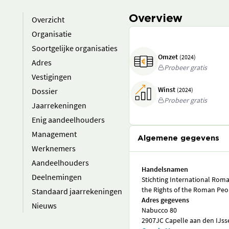
Overview
Overzicht
Organisatie
Soortgelijke organisaties
Omzet
(2024)
Adres
Probeer gratis
Vestigingen
Winst
Dossier
(2024)
Probeer gratis
Jaarrekeningen
Enig aandeelhouders
Management
Algemene gegevens
Werknemers
Aandeelhouders
Handelsnamen
Deelnemingen
Stichting International Rom
the Rights of the Roman Peo
Standaard jaarrekeningen
Adres gegevens
Nieuws
Nabucco 80
2907JC Capelle aan den IJss