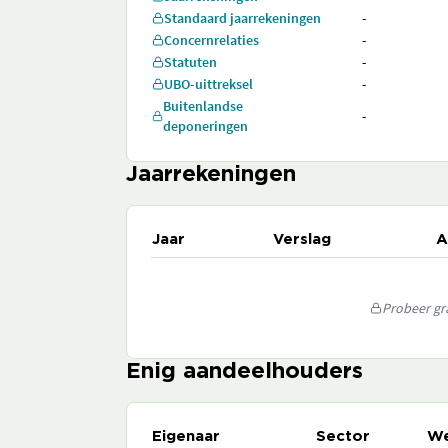
Standaard jaarrekeningen
-
Concernrelaties
-
Statuten
-
UBO-uittreksel
-
Buitenlandse
-
deponeringen
Jaarrekeningen
Jaar
Verslag
A
Probeer gra
Enig aandeelhouders
Eigenaar
Sector
We