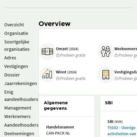
Overview
Overzicht
Organisatie
Soortgelijke
organisaties
Omzet
Werknemer
(2024)
Probeer gratis
Probeer gr
Adres
Vestigingen
Winst
Vestigings
(2024)
Dossier
Probeer gratis
Probeer gr
Jaarrekeningen
Enig
aandeelhouders
Algemene
SBI
Management
gegevens
Werknemers
SBI
(KVK)
Aandeelhouders
Handelsnamen
70102 - Overige
Deelnemingen
CAN-PACK NL
activiteiten van