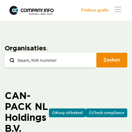
Probeer gratis
Organisaties
Zoeken
CAN-
PACK NL
Koop uittreksel
Check compliance
Holdings
B.V.