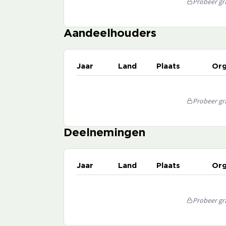
Probeer gra
Aandeelhouders
Jaar
Land
Plaats
Org
Probeer gra
Deelnemingen
Jaar
Land
Plaats
Org
Probeer gra