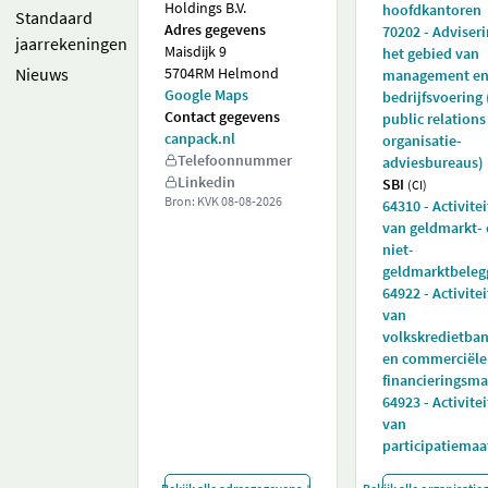
Holdings B.V.
hoofdkantoren
Standaard
Adres gegevens
70202 - Adviser
jaarrekeningen
Maisdijk 9
het gebied van
Nieuws
5704RM Helmond
management e
Google Maps
bedrijfsvoering
Contact gegevens
public relations
canpack.nl
organisatie-
Telefoonnummer
adviesbureaus)
Linkedin
SBI
(CI)
Bron: KVK
08-08-2026
64310 - Activite
van geldmarkt-
niet-
geldmarktbeleg
64922 - Activite
van
volkskredietba
en commerciële
financieringsm
64923 - Activite
van
participatiemaa