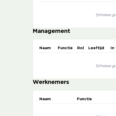
Probeer gra
Management
Naam
Functie
Rol
Leeftijd
In
Probeer gra
Werknemers
Naam
Functie