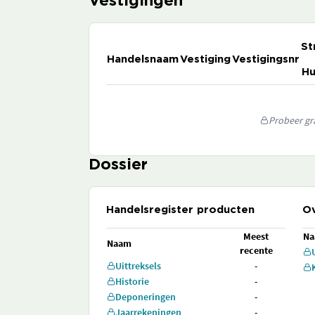
Vestigingen
St
Handelsnaam
Vestiging
Vestigingsnr
Hu
Probeer gra
Dossier
Handelsregister producten
Ov
Meest
N
Naam
recente
Uittreksels
-
Historie
-
Deponeringen
-
Jaarrekeningen
-