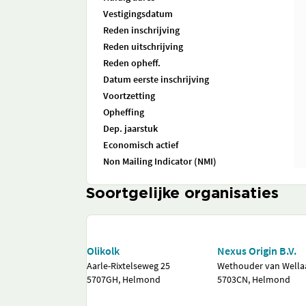
Vestigingsdatum
Reden inschrijving
Reden uitschrijving
Reden opheff.
Datum eerste inschrijving
Voortzetting
Opheffing
Dep. jaarstuk
Economisch actief
Non Mailing Indicator (NMI)
Soortgelijke organisaties
Olikolk
Nexus Origin B.V.
Aarle-Rixtelseweg 25
Wethouder van Wella
5707GH, Helmond
5703CN, Helmond