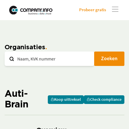
Probeer gratis
Organisaties
Zoeken
Auti-
Koop uittreksel
Check compliance
Brain