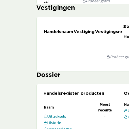
Probeer gratis
LEI
Vestigingen
St
Handelsnaam
Vestiging
Vestigingsnr
Hu
Probeer gra
Dossier
Handelsregister producten
Ov
Meest
N
Naam
recente
Uittreksels
-
Historie
-