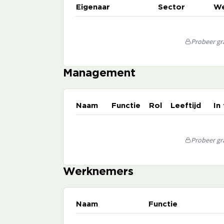
Eigenaar
Sector
We
Probeer gra
Management
Naam
Functie
Rol
Leeftijd
In
Probeer gra
Werknemers
Naam
Functie