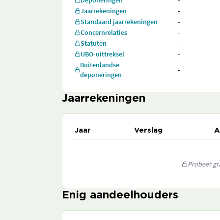
Deponeringen
-
Jaarrekeningen
-
Standaard jaarrekeningen
-
Concernrelaties
-
Statuten
-
UBO-uittreksel
-
Buitenlandse
-
deponeringen
Jaarrekeningen
Jaar
Verslag
A
Probeer gra
Enig aandeelhouders