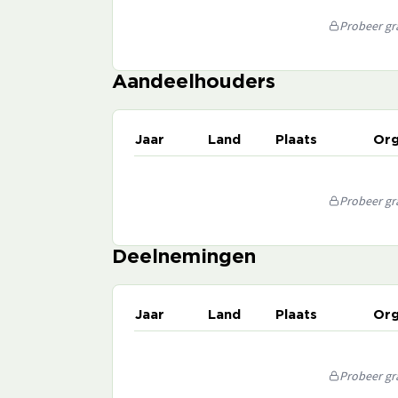
Probeer gra
Aandeelhouders
Jaar
Land
Plaats
Org
Probeer gra
Deelnemingen
Jaar
Land
Plaats
Org
Probeer gra