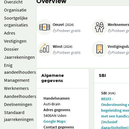
Overview
Overzicht
Organisatie
Soortgelijke
organisaties
Omzet
Werknemer
(2024)
Probeer gratis
Probeer gr
Adres
Vestigingen
Winst
Vestigings
(2024)
Dossier
Probeer gratis
Probeer gr
Jaarrekeningen
Enig
aandeelhouders
Algemene
SBI
Management
gegevens
Werknemers
SBI
(KVK)
Aandeelhouders
Handelsnamen
88103 -
Deelnemingen
Auti-Brain
Ondersteuning 
Adres gegevens
begeleiding me
Standaard
5406AN Uden
met een handic
jaarrekeningen
Google Maps
(inclusief
Contact gegevens
dagactiviteiten)