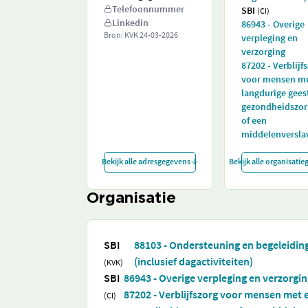
Telefoonnummer
SBI
(CI)
Linkedin
86943 - Overige
Bron: KVK
24-03-2026
verpleging en
verzorging
87202 - Verblijf
voor mensen me
langdurige geest
gezondheidszor
of een
middelenversla
Bekijk alle adresgegevens
Bekijk alle organisati
Organisatie
SBI
88103 - Ondersteuning en begeleidi
(inclusief dagactiviteiten)
(KVK)
SBI
86943 - Overige verpleging en verzorgi
87202 - Verblijfszorg voor mensen met e
(CI)