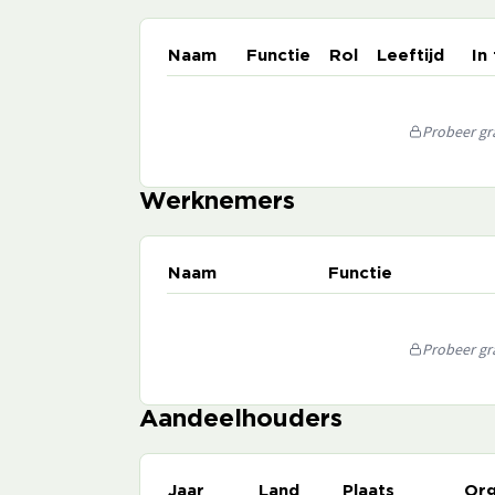
Naam
Functie
Rol
Leeftijd
In
Probeer gra
Werknemers
Naam
Functie
Probeer gra
Aandeelhouders
Jaar
Land
Plaats
Org