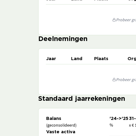
Probeer gra
Deelnemingen
Jaar
Land
Plaats
Org
Probeer gra
Standaard jaarrekeningen
Balans
'24->'25
31
(geconsolideerd)
%
x € 
Vaste activa