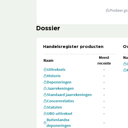
Probeer gra
Dossier
Handelsregister producten
Ov
Meest
N
Naam
recente
Uittreksels
-
Historie
-
Deponeringen
-
Jaarrekeningen
-
Standaard jaarrekeningen
-
Concernrelaties
-
Statuten
-
UBO-uittreksel
-
Buitenlandse
-
deponeringen