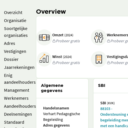
Overview
Overzicht
Organisatie
Soortgelijke
organisaties
Omzet
Werknemer
(2024)
Probeer gratis
Probeer gr
Adres
Vestigingen
Winst
Vestigings
(2024)
Dossier
Probeer gratis
Probeer gr
Jaarrekeningen
Enig
aandeelhouders
Algemene
SBI
Management
gegevens
Werknemers
SBI
(KVK)
Aandeelhouders
Handelsnamen
88103 -
Deelnemingen
Verhart Pedagogische
Ondersteuning 
Begeleiding
begeleiding me
Standaard
Adres gegevens
met een handic