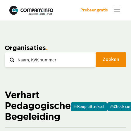
Probeer gratis
Organisaties
Zoeken
Verhart
Pedagogische
Koop uittreksel
Check co
Begeleiding