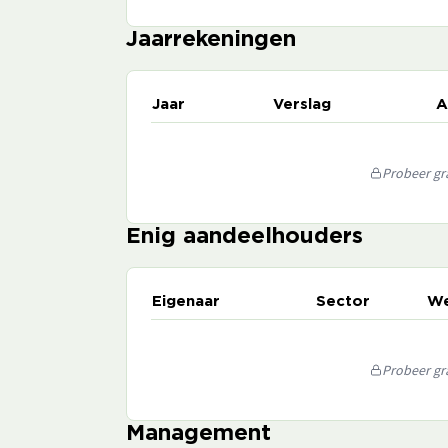
Jaarrekeningen
Jaar
Verslag
A
Probeer gra
Enig aandeelhouders
Eigenaar
Sector
We
Probeer gra
Management