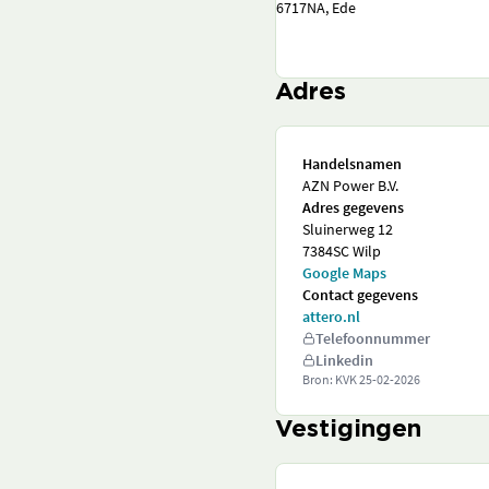
6717NA, Ede
Adres
Handelsnamen
AZN Power B.V.
Adres gegevens
Sluinerweg 12
7384SC Wilp
Google Maps
Contact gegevens
attero.nl
Telefoonnummer
Linkedin
Bron: KVK
25-02-2026
Vestigingen