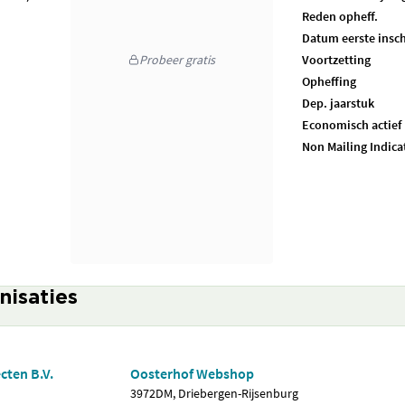
Reden opheff.
Datum eerste insch
Probeer gratis
Voortzetting
Opheffing
Dep. jaarstuk
Economisch actief
Non Mailing Indica
nisaties
cten B.V.
Oosterhof Webshop
3972DM, Driebergen-Rijsenburg