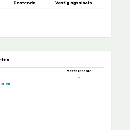
Postcode
Vestigingsplaats
cten
Meest recente
-
porten
-