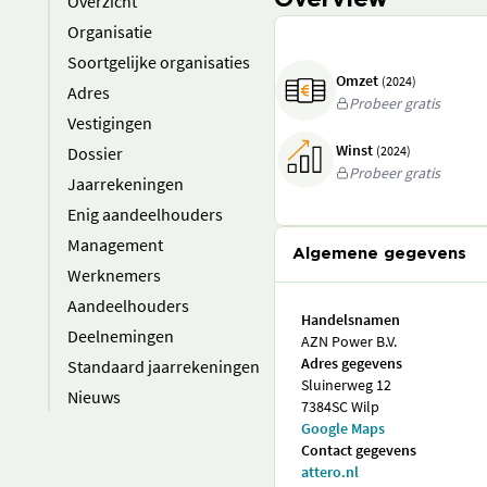
Overview
Overzicht
Organisatie
Soortgelijke organisaties
Omzet
(2024)
Adres
Probeer gratis
Vestigingen
Winst
Dossier
(2024)
Probeer gratis
Jaarrekeningen
Enig aandeelhouders
Management
Algemene gegevens
Werknemers
Aandeelhouders
Handelsnamen
Deelnemingen
AZN Power B.V.
Adres gegevens
Standaard jaarrekeningen
Sluinerweg 12
Nieuws
7384SC Wilp
Google Maps
Contact gegevens
attero.nl