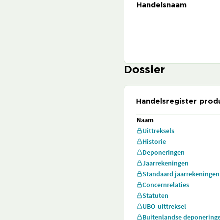
Handelsnaam
Dossier
Handelsregister prod
Naam
Uittreksels
Historie
Deponeringen
Jaarrekeningen
Standaard jaarrekeningen
Concernrelaties
Statuten
UBO-uittreksel
Buitenlandse deponering