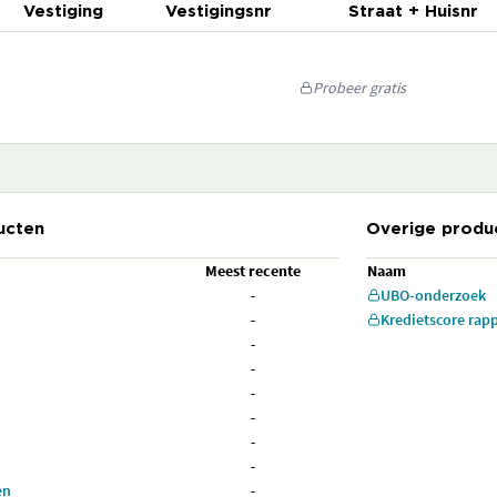
Vestiging
Vestigingsnr
Straat + Huisnr
Probeer gratis
ucten
Overige produ
Meest recente
Naam
-
UBO-onderzoek
-
Kredietscore rap
-
-
-
-
-
-
en
-