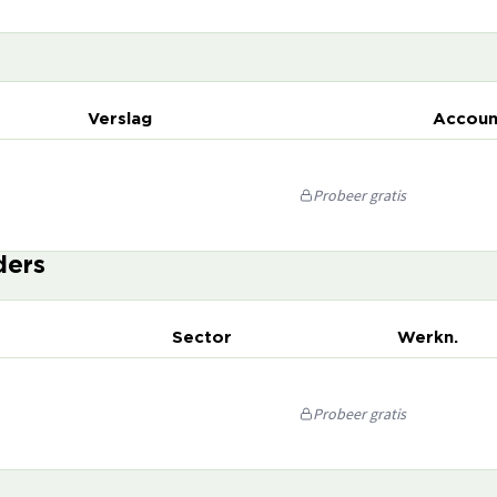
Verslag
Accoun
Probeer gratis
ders
Sector
Werkn.
Probeer gratis