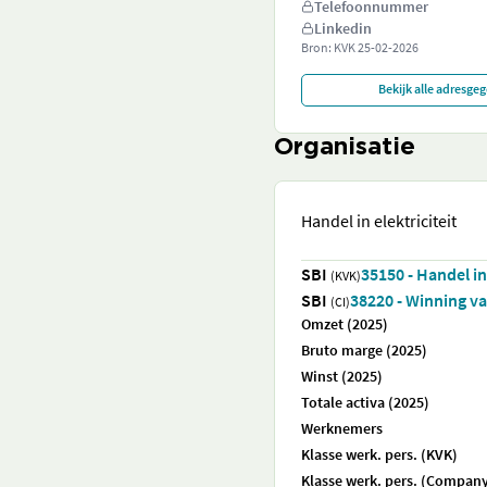
Telefoonnummer
Linkedin
Bron: KVK
25-02-2026
Bekijk alle adresge
Organisatie
Handel in elektriciteit
SBI
35150 - Handel in 
(KVK)
SBI
38220 - Winning va
(CI)
Omzet (2025)
Bruto marge (2025)
Winst (2025)
Totale activa (2025)
Werknemers
Klasse werk. pers. (KVK)
Klasse werk. pers. (Company