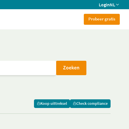
Login
NL
Probeer gratis
Zoeken
Koop uittreksel
Check compliance