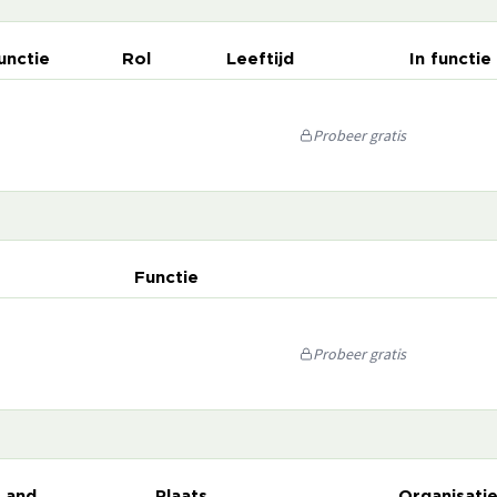
unctie
Rol
Leeftijd
In functie
Probeer gratis
Functie
Probeer gratis
Land
Plaats
Organisati