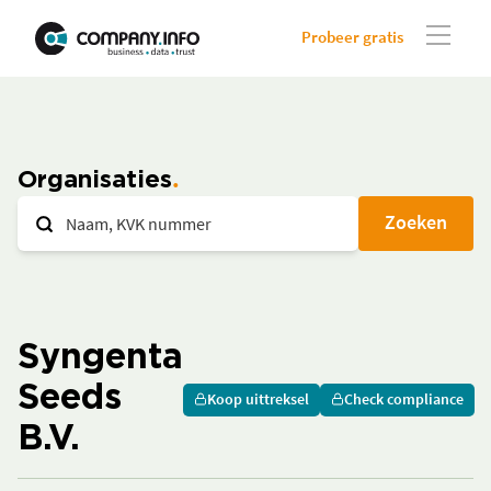
Probeer gratis
Organisaties
Zoeken
Syngenta
Seeds
Koop uittreksel
Check compliance
B.V.