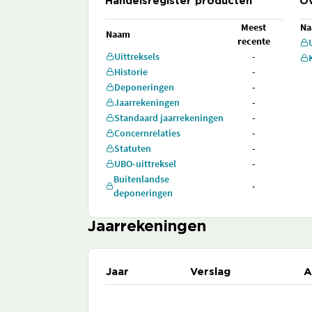
Handelsregister producten
Ov
Meest
N
Naam
recente
Uittreksels
-
Historie
-
Deponeringen
-
Jaarrekeningen
-
Standaard jaarrekeningen
-
Concernrelaties
-
Statuten
-
UBO-uittreksel
-
Buitenlandse
-
deponeringen
Jaarrekeningen
Jaar
Verslag
A