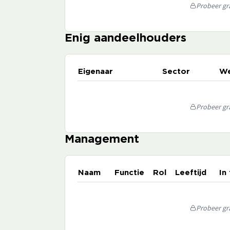
Probeer gra
Enig aandeelhouders
Eigenaar
Sector
We
Probeer gra
Management
Naam
Functie
Rol
Leeftijd
In
Probeer gra