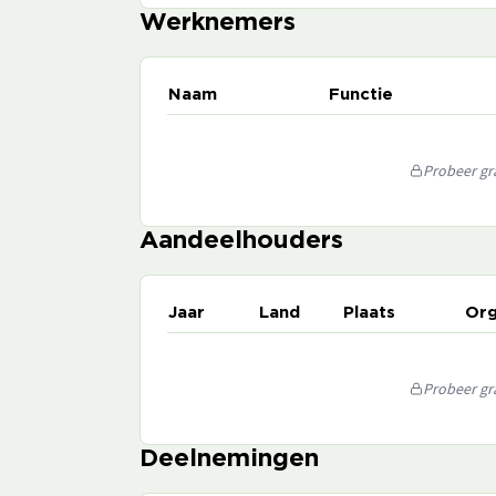
Werknemers
Naam
Functie
Probeer gra
Aandeelhouders
Jaar
Land
Plaats
Org
Probeer gra
Deelnemingen