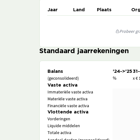
Jaar
Land
Plaats
Org
Probeer gra
Standaard jaarrekeningen
Balans
'24->'25
31
(geconsolideerd)
%
x € 
Vaste activa
Immateriële vaste activa
Materiële vaste activa
Financiële vaste activa
Vlottende activa
Vorderingen
Liquide middelen
Totale activa