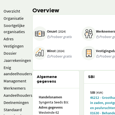
Overview
Overzicht
Organisatie
Soortgelijke
organisaties
Omzet
Werknemer
(2024)
Probeer gratis
Probeer gr
Adres
Vestigingen
Winst
Vestigings
(2024)
Dossier
Probeer gratis
Probeer gr
Jaarrekeningen
Enig
aandeelhouders
Algemene
SBI
Management
gegevens
Werknemers
SBI
(KVK)
Aandeelhouders
Handelsnamen
46212 - Grooth
Deelnemingen
Syngenta Seeds B.V.
in zaden, poot
Adres gegevens
en peulvruchte
Standaard
Westeinde 62
01630 - Behande