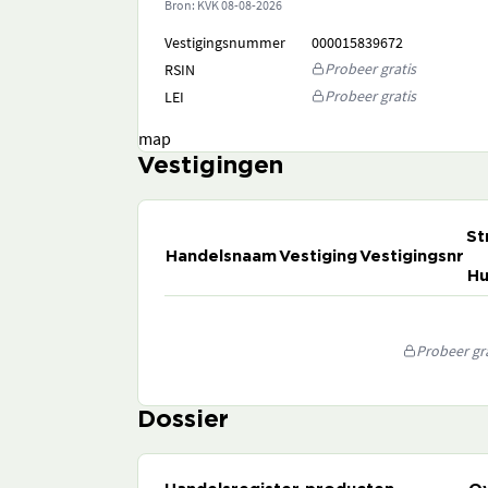
Bron: KVK
08-08-2026
Vestigingsnummer
000015839672
Probeer gratis
RSIN
Probeer gratis
LEI
map
Vestigingen
St
Handelsnaam
Vestiging
Vestigingsnr
Hu
Probeer gra
Dossier