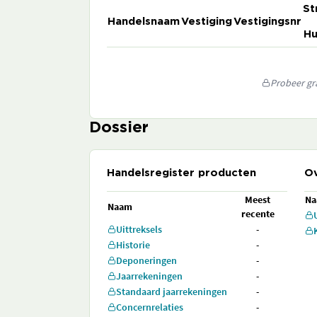
St
Handelsnaam
Vestiging
Vestigingsnr
Hu
Probeer gra
Dossier
Handelsregister producten
Ov
Meest
N
Naam
recente
Uittreksels
-
Historie
-
Deponeringen
-
Jaarrekeningen
-
Standaard jaarrekeningen
-
Concernrelaties
-