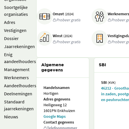
Soortgelijke
organisaties
Omzet
Werknemer
(2024)
Probeer gratis
Probeer gr
Adres
Vestigingen
Winst
Vestigings
(2024)
Dossier
Probeer gratis
Probeer gr
Jaarrekeningen
Enig
aandeelhouders
Algemene
SBI
Management
gegevens
Werknemers
SBI
(KVK)
Aandeelhouders
Handelsnamen
46212 - Grooth
Deelnemingen
Hortigen
in zaden, poot
Adres gegevens
en peulvruchte
Standaard
Heiligeweg 12
jaarrekeningen
1601PN Enkhuizen
Nieuws
Google Maps
Contact gegevens
Telefoonnummer