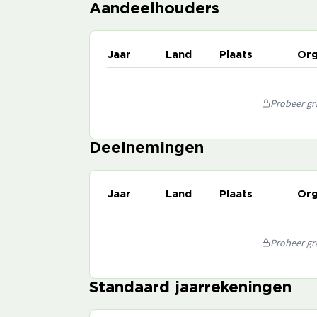
Aandeelhouders
Jaar
Land
Plaats
Org
Probeer gra
Deelnemingen
Jaar
Land
Plaats
Org
Probeer gra
Standaard jaarrekeningen