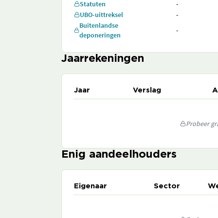
Statuten
-
UBO-uittreksel
-
Buitenlandse
-
deponeringen
Jaarrekeningen
Jaar
Verslag
A
Probeer gra
Enig aandeelhouders
Eigenaar
Sector
We