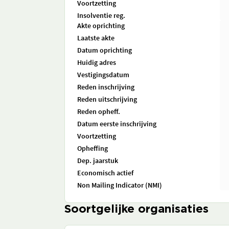
Voortzetting
Insolventie reg.
Akte oprichting
Laatste akte
Datum oprichting
Huidig adres
Vestigingsdatum
Reden inschrijving
Reden uitschrijving
Reden opheff.
Datum eerste inschrijving
Voortzetting
Opheffing
Dep. jaarstuk
Economisch actief
Non Mailing Indicator (NMI)
Soortgelijke organisaties