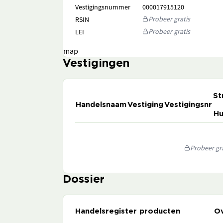
Vestigingsnummer
000017915120
Probeer gratis
RSIN
Probeer gratis
LEI
map
Vestigingen
St
Handelsnaam
Vestiging
Vestigingsnr
Hu
Probeer gra
Dossier
Handelsregister producten
Ov