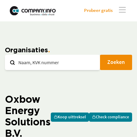
Probeer gratis
Organisaties
Zoeken
Oxbow
Energy
Koop uittreksel
Check compliance
Solutions
B.V.