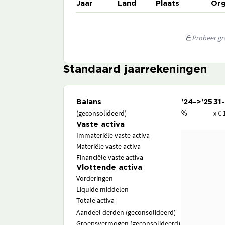
Jaar
Land
Plaats
Org
Probeer gra
Standaard jaarrekeningen
Balans
'24->'25
31
(geconsolideerd)
%
x € 
Vaste activa
Immateriële vaste activa
Materiële vaste activa
Financiële vaste activa
Vlottende activa
Vorderingen
Liquide middelen
Totale activa
Aandeel derden (geconsolideerd)
Groepsvermogen (geconsolideerd)