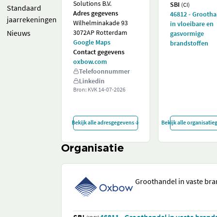
Solutions B.V.
SBI
(CI)
Standaard
Adres gegevens
46812 - Grooth
jaarrekeningen
Wilhelminakade 93
in vloeibare en
Nieuws
3072AP Rotterdam
gasvormige
Google Maps
brandstoffen
Contact gegevens
oxbow.com
Telefoonnummer
Linkedin
Bron: KVK
14-07-2026
Bekijk alle adresgegevens
Bekijk alle organisati
Organisatie
Groothandel in vaste bra