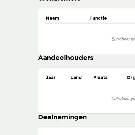
Naam
Functie
Probeer gra
Aandeelhouders
Jaar
Land
Plaats
Org
Probeer gra
Deelnemingen