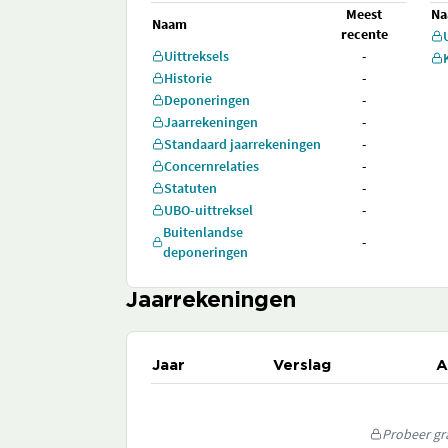
Meest
N
Naam
recente
Uittreksels
-
Historie
-
Deponeringen
-
Jaarrekeningen
-
Standaard jaarrekeningen
-
Concernrelaties
-
Statuten
-
UBO-uittreksel
-
Buitenlandse
-
deponeringen
Jaarrekeningen
Jaar
Verslag
A
Probeer gra