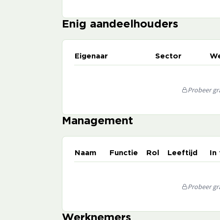
Enig aandeelhouders
Eigenaar
Sector
We
Probeer gra
Management
Naam
Functie
Rol
Leeftijd
In
Probeer gra
Werknemers