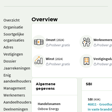
Overview
Overzicht
Organisatie
Soortgelijke
organisaties
Omzet
Werknemer
(2024)
Probeer gratis
Probeer gr
Adres
Vestigingen
Winst
Vestigings
(2024)
Dossier
Probeer gratis
Probeer gr
Jaarrekeningen
Enig
aandeelhouders
Algemene
SBI
Management
gegevens
Werknemers
SBI
(KVK)
Aandeelhouders
Handelsnamen
46811 - Grooth
Deelnemingen
Oxbow Energy
in vaste brands