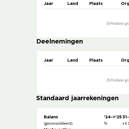
Jaar
Land
Plaats
Org
Probeer gra
Deelnemingen
Jaar
Land
Plaats
Org
Probeer gra
Standaard jaarrekeningen
Balans
'24->'25
31
(geconsolideerd)
%
x € 