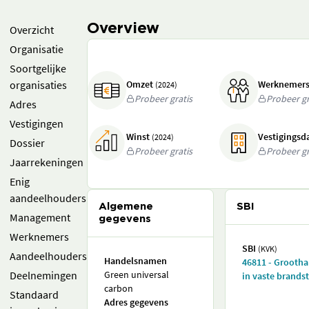
Overview
Overzicht
Organisatie
Soortgelijke
organisaties
Omzet
Werknemer
(2024)
Probeer gratis
Probeer gr
Adres
Vestigingen
Winst
Vestigings
(2024)
Dossier
Probeer gratis
Probeer gr
Jaarrekeningen
Enig
aandeelhouders
Algemene
SBI
Management
gegevens
Werknemers
SBI
(KVK)
Aandeelhouders
Handelsnamen
46811 - Grooth
Deelnemingen
Green universal
in vaste brands
carbon
Standaard
Adres gegevens