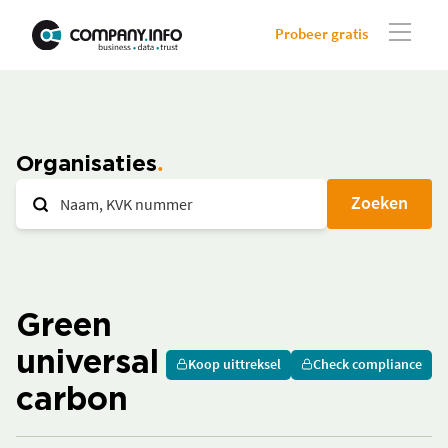
Probeer gratis
Organisaties
Zoeken
Green
universal
Koop uittreksel
Check compliance
carbon