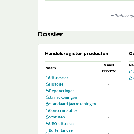
Probeer gra
Dossier
Handelsregister producten
Ov
Meest
N
Naam
recente
Uittreksels
-
Historie
-
Deponeringen
-
Jaarrekeningen
-
Standaard jaarrekeningen
-
Concernrelaties
-
Statuten
-
UBO-uittreksel
-
Buitenlandse
-