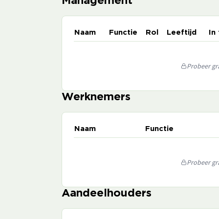
Management
Naam
Functie
Rol
Leeftijd
In
Probeer gra
Werknemers
Naam
Functie
Probeer gra
Aandeelhouders