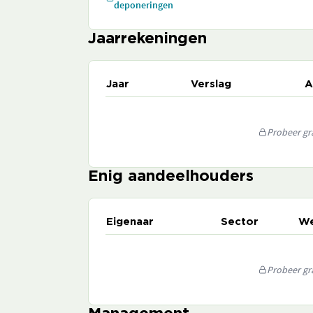
deponeringen
Jaarrekeningen
Jaar
Verslag
A
Probeer gra
Enig aandeelhouders
Eigenaar
Sector
We
Probeer gra