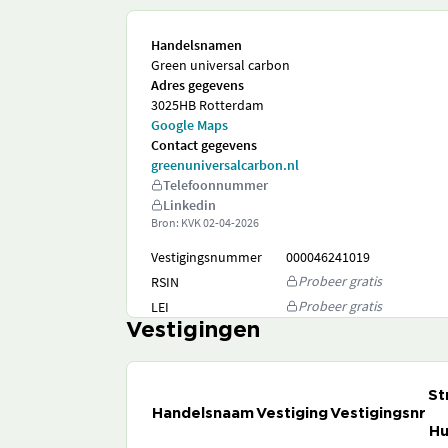
Handelsnamen
Green universal carbon
Adres gegevens
3025HB Rotterdam
Google Maps
Contact gegevens
greenuniversalcarbon.nl
Telefoonnummer
Linkedin
Bron: KVK
02-04-2026
Vestigingsnummer
000046241019
Probeer gratis
RSIN
Probeer gratis
LEI
Vestigingen
St
Handelsnaam
Vestiging
Vestigingsnr
Hu