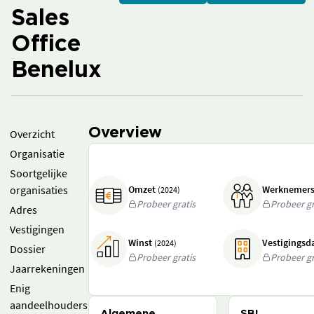
Sales
Office
Benelux
Overview
Overzicht
Organisatie
Soortgelijke
organisaties
Omzet
Werknemer
(2024)
Probeer gratis
Probeer gr
Adres
Vestigingen
Winst
Vestigings
(2024)
Dossier
Probeer gratis
Probeer gr
Jaarrekeningen
Enig
aandeelhouders
Algemene
SBI