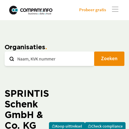
Probeer gratis
Organisaties
Zoeken
SPRINTIS
Schenk
GmbH &
Co. KG
Koop uittreksel
Check compliance