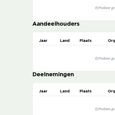
Probeer gra
Aandeelhouders
Jaar
Land
Plaats
Org
Probeer gra
Deelnemingen
Jaar
Land
Plaats
Org
Probeer gra