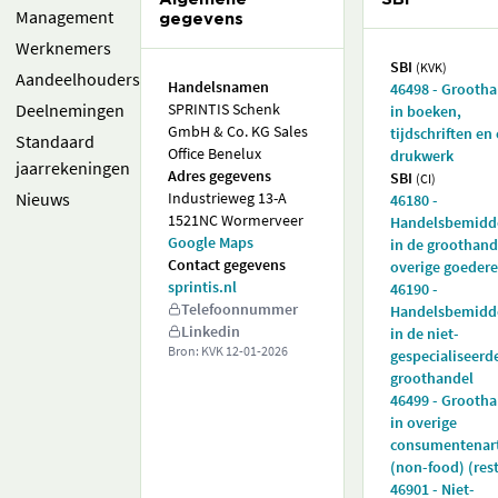
Management
gegevens
Werknemers
SBI
(KVK)
Aandeelhouders
Handelsnamen
46498 - Grooth
Deelnemingen
SPRINTIS Schenk
in boeken,
GmbH & Co. KG Sales
tijdschriften en
Standaard
Office Benelux
drukwerk
jaarrekeningen
Adres gegevens
SBI
(CI)
Nieuws
Industrieweg 13-A
46180 -
1521NC Wormerveer
Handelsbemidd
Google Maps
in de groothand
Contact gegevens
overige goeder
sprintis.nl
46190 -
Telefoonnummer
Handelsbemidd
Linkedin
in de niet-
Bron: KVK
12-01-2026
gespecialiseerd
groothandel
46499 - Grooth
in overige
consumentenart
(non-food) (rest
46901 - Niet-