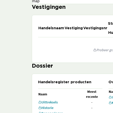
map
Vestigingen
St
Handelsnaam
Vestiging
Vestigingsnr
Hu
Probeer gra
Dossier
Handelsregister producten
Ov
Meest
N
Naam
recente
Uittreksels
-
Historie
-