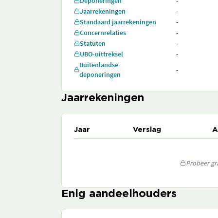
Deponeringen
-
Jaarrekeningen
-
Standaard jaarrekeningen
-
Concernrelaties
-
Statuten
-
UBO-uittreksel
-
Buitenlandse
-
deponeringen
Jaarrekeningen
Jaar
Verslag
A
Probeer gra
Enig aandeelhouders