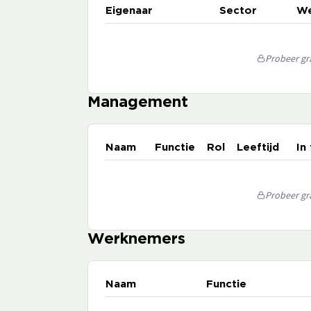
Eigenaar
Sector
We
Probeer gra
Management
Naam
Functie
Rol
Leeftijd
In
Probeer gra
Werknemers
Naam
Functie