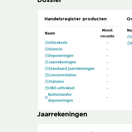
Dossier
Handelsregister producten
Ov
Meest
N
Naam
recente
Uittreksels
-
Historie
-
Deponeringen
-
Jaarrekeningen
-
Standaard jaarrekeningen
-
Concernrelaties
-
Statuten
-
UBO-uittreksel
-
Buitenlandse
-
deponeringen
Jaarrekeningen