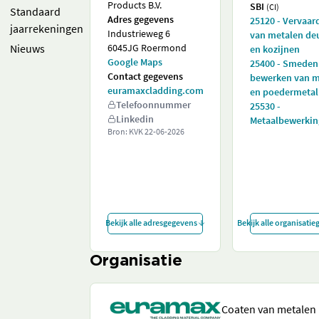
Products B.V.
SBI
(CI)
Standaard
Adres gegevens
25120 - Vervaar
jaarrekeningen
Industrieweg 6
van metalen de
Nieuws
6045JG Roermond
en kozijnen
Google Maps
25400 - Smeden
Contact gegevens
bewerken van m
euramaxcladding.com
en poedermetal
Telefoonnummer
25530 -
Linkedin
Metaalbewerkin
Bron: KVK
22-06-2026
Bekijk alle adresgegevens
Bekijk alle organisati
Organisatie
Coaten van metalen