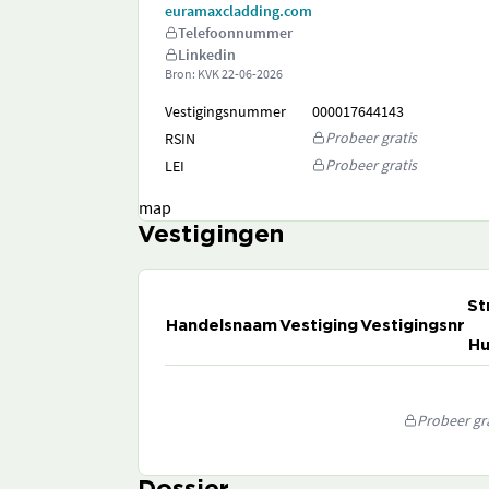
euramaxcladding.com
Telefoonnummer
Linkedin
Bron: KVK
22-06-2026
Vestigingsnummer
000017644143
Probeer gratis
RSIN
Probeer gratis
LEI
map
Vestigingen
St
Handelsnaam
Vestiging
Vestigingsnr
Hu
Probeer gra