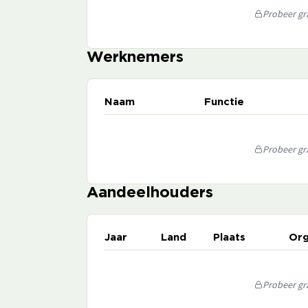
Probeer gra
Werknemers
Naam
Functie
Probeer gra
Aandeelhouders
Jaar
Land
Plaats
Org
Probeer gra