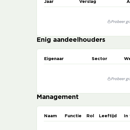
Jaar
Verslag
A
Probeer gra
Enig aandeelhouders
Eigenaar
Sector
We
Probeer gra
Management
Naam
Functie
Rol
Leeftijd
In