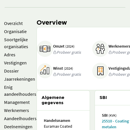
Overview
Overzicht
Organisatie
Soortgelijke
organisaties
Omzet
Werknemer
(2024)
Probeer gratis
Probeer gr
Adres
Vestigingen
Winst
Vestigings
(2024)
Dossier
Probeer gratis
Probeer gr
Jaarrekeningen
Enig
aandeelhouders
Algemene
SBI
Management
gegevens
Werknemers
SBI
(KVK)
Aandeelhouders
Handelsnamen
25510 - Coating
Deelnemingen
Euramax Coated
metalen