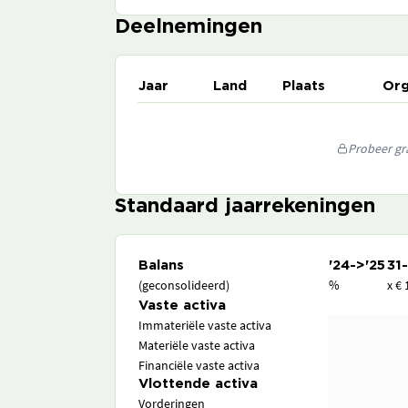
Deelnemingen
Jaar
Land
Plaats
Org
Probeer gra
Standaard jaarrekeningen
Balans
'24->'25
31
(geconsolideerd)
%
x € 
Vaste activa
Immateriële vaste activa
Materiële vaste activa
Financiële vaste activa
Vlottende activa
Vorderingen