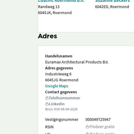
Coatinc Roermond B.V.
Suzanne Beckers
Randweg 13
6042ED, Roermond
6045JK, Roermond
Adres
Handelsnamen
Euramax Architectural Products B.V.
Adres gegevens
Industrieweg 6
6045JG Roermond
Google Maps
Contact gegevens
Telefoonnummer
Linkedin
Bron: KVK
08-04-2026
Vestigingsnummer
000049725947
Probeer gratis
RSIN