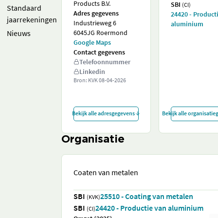
Products B.V.
SBI
(CI)
Standaard
Adres gegevens
24420 - Product
jaarrekeningen
Industrieweg 6
aluminium
Nieuws
6045JG Roermond
Google Maps
Contact gegevens
Telefoonnummer
Linkedin
Bron: KVK
08-04-2026
Bekijk alle adresgegevens
Bekijk alle organisati
Organisatie
Coaten van metalen
SBI
25510 - Coating van metalen
(KVK)
SBI
24420 - Productie van aluminium
(CI)