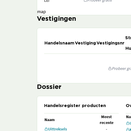
Probeer gratis
LEI
map
Vestigingen
St
Handelsnaam
Vestiging
Vestigingsnr
Hu
Probeer gra
Dossier
Handelsregister producten
Ov
Meest
N
Naam
recente
Uittreksels
-