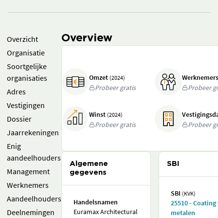
Overview
Overzicht
Organisatie
Soortgelijke
organisaties
Omzet
Werknemer
(2024)
Probeer gratis
Probeer gr
Adres
Vestigingen
Winst
Vestigings
(2024)
Dossier
Probeer gratis
Probeer gr
Jaarrekeningen
Enig
aandeelhouders
Algemene
SBI
Management
gegevens
Werknemers
SBI
(KVK)
Aandeelhouders
Handelsnamen
25510 - Coating
Deelnemingen
Euramax Architectural
metalen