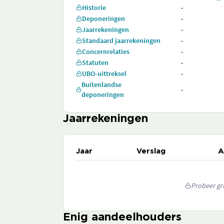
Historie
-
Deponeringen
-
Jaarrekeningen
-
Standaard jaarrekeningen
-
Concernrelaties
-
Statuten
-
UBO-uittreksel
-
Buitenlandse
-
deponeringen
Jaarrekeningen
Jaar
Verslag
A
Probeer gra
Enig aandeelhouders