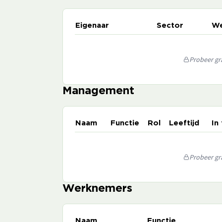
Eigenaar
Sector
We
Probeer gra
Management
Naam
Functie
Rol
Leeftijd
In
Probeer gra
Werknemers
Naam
Functie