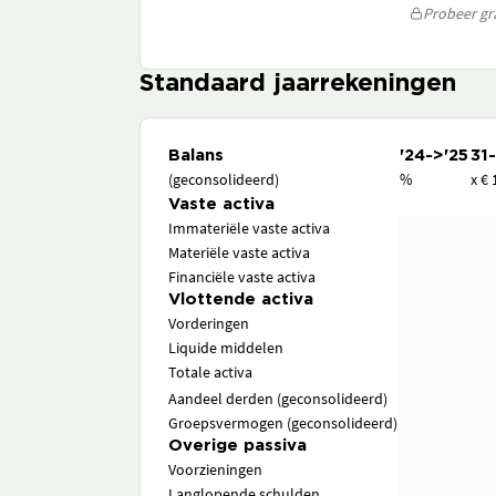
Probeer gra
Standaard jaarrekeningen
Balans
'24->'25
31
(geconsolideerd)
%
x € 
Vaste activa
Immateriële vaste activa
Materiële vaste activa
Financiële vaste activa
Vlottende activa
Vorderingen
Liquide middelen
Totale activa
Aandeel derden (geconsolideerd)
Groepsvermogen (geconsolideerd)
Overige passiva
Voorzieningen
Langlopende schulden