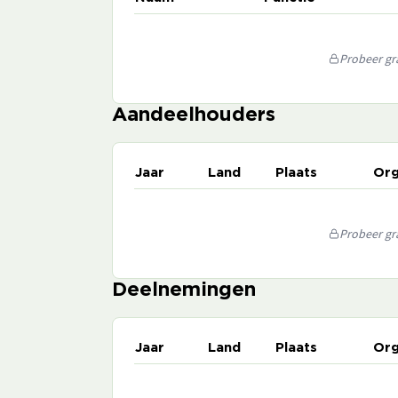
Probeer gra
Aandeelhouders
Jaar
Land
Plaats
Org
Probeer gra
Deelnemingen
Jaar
Land
Plaats
Org