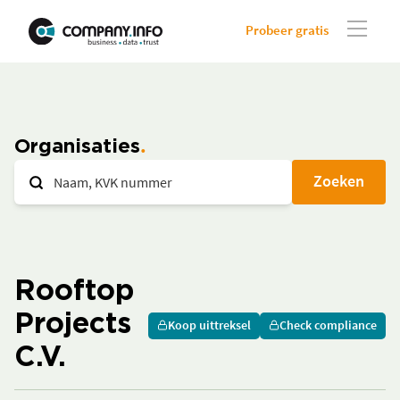
Probeer gratis
Organisaties
Zoeken
Rooftop
Projects
Koop uittreksel
Check compliance
C.V.