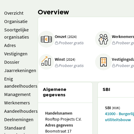
Overview
Overzicht
Organisatie
Soortgelijke
organisaties
Omzet
Werknemer
(2024)
Probeer gratis
Probeer gr
Adres
Vestigingen
Winst
Vestigings
(2024)
Dossier
Probeer gratis
Probeer gr
Jaarrekeningen
Enig
aandeelhouders
Algemene
SBI
Management
gegevens
Werknemers
SBI
(KVK)
Aandeelhouders
Handelsnamen
41000 - Burgerli
Deelnemingen
Rooftop Projects C.V.
utiliteitsbouw
Adres gegevens
Standaard
Boomstraat 17