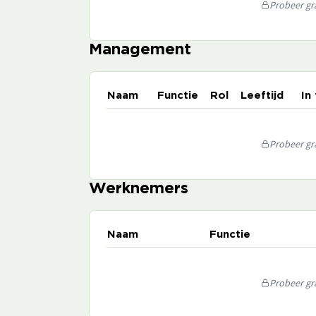
Probeer gra
Management
Naam
Functie
Rol
Leeftijd
In
Probeer gra
Werknemers
Naam
Functie
Probeer gra