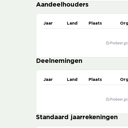
Aandeelhouders
Jaar
Land
Plaats
Org
Probeer gra
Deelnemingen
Jaar
Land
Plaats
Org
Probeer gra
Standaard jaarrekeningen