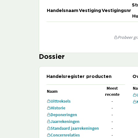
St
Handelsnaam
Vestiging
Vestigingsnr
Hu
Probeer gra
Dossier
Handelsregister producten
Ov
Meest
N
Naam
recente
Uittreksels
-
Historie
-
Deponeringen
-
Jaarrekeningen
-
Standaard jaarrekeningen
-
Concernrelaties
-