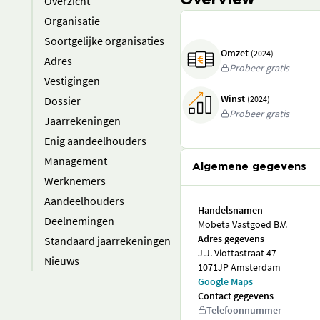
Overview
Overzicht
Organisatie
Soortgelijke organisaties
Omzet
(2024)
Adres
Probeer gratis
Vestigingen
Winst
Dossier
(2024)
Probeer gratis
Jaarrekeningen
Enig aandeelhouders
Management
Algemene gegevens
Werknemers
Aandeelhouders
Handelsnamen
Deelnemingen
Mobeta Vastgoed B.V.
Adres gegevens
Standaard jaarrekeningen
J.J. Viottastraat 47
Nieuws
1071JP Amsterdam
Google Maps
Contact gegevens
Telefoonnummer