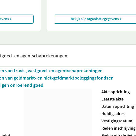
gevens
Bekijk alle organisatiegegevens
vastgoed- en agentschaprekeningen
iten van trust-, vastgoed- en agentschaprekeningen
iten van geldmarkt- en niet-geldmarktbeleggingsfondsen
 eigen onroerend goed
Akte oprichting
Laatste akte
Datum oprichting
Huidig adres
Vestigingsdatum
Reden inschrijving
.info)
Reden uitschrijvin