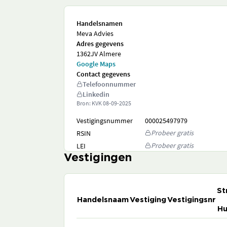
Handelsnamen
Meva Advies
Adres gegevens
1362JV Almere
Google Maps
Contact gegevens
Telefoonnummer
Linkedin
Bron: KVK
08-09-2025
Vestigingsnummer
000025497979
Probeer gratis
RSIN
Probeer gratis
LEI
Vestigingen
St
Handelsnaam
Vestiging
Vestigingsnr
Hu