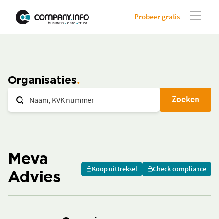
Probeer gratis
Organisaties
Zoeken
Meva
Koop uittreksel
Check compliance
Advies