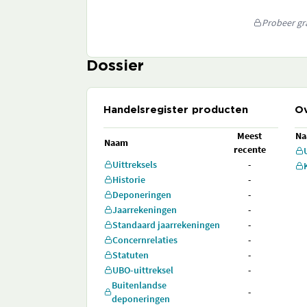
Probeer gra
Dossier
Handelsregister producten
Ov
Meest
N
Naam
recente
Uittreksels
-
Historie
-
Deponeringen
-
Jaarrekeningen
-
Standaard jaarrekeningen
-
Concernrelaties
-
Statuten
-
UBO-uittreksel
-
Buitenlandse
-
deponeringen