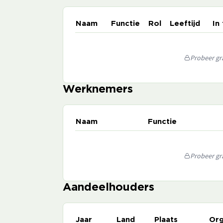
Naam
Functie
Rol
Leeftijd
In
Probeer gra
Werknemers
Naam
Functie
Probeer gra
Aandeelhouders
Jaar
Land
Plaats
Org