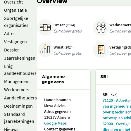
Overview
Overzicht
Organisatie
Soortgelijke
organisaties
Omzet
Werknemer
(2024)
Probeer gratis
Probeer gr
Adres
Vestigingen
Winst
Vestigings
(2024)
Dossier
Probeer gratis
Probeer gr
Jaarrekeningen
Enig
aandeelhouders
Algemene
SBI
Management
gegevens
Werknemers
SBI
(KVK)
Aandeelhouders
Handelsnamen
71120 - Activite
Deelnemingen
Meva Advies
van ingenieurs 
Adres gegevens
overig technisc
Standaard
1362JV Almere
ontwerp en adv
jaarrekeningen
Google Maps
62900 - Overige
Nieuws
Contact gegevens
diensten op het