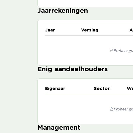
Jaarrekeningen
Jaar
Verslag
A
Probeer gra
Enig aandeelhouders
Eigenaar
Sector
We
Probeer gra
Management