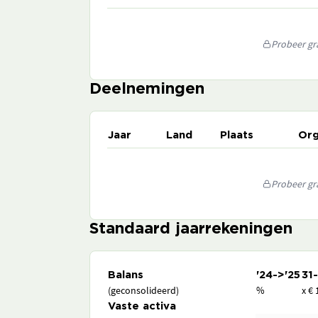
Probeer gra
Deelnemingen
Jaar
Land
Plaats
Org
Probeer gra
Standaard jaarrekeningen
Balans
'24->'25
31
(geconsolideerd)
%
x € 
Vaste activa