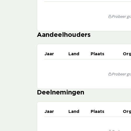
Probeer gra
Aandeelhouders
Jaar
Land
Plaats
Org
Probeer gra
Deelnemingen
Jaar
Land
Plaats
Org