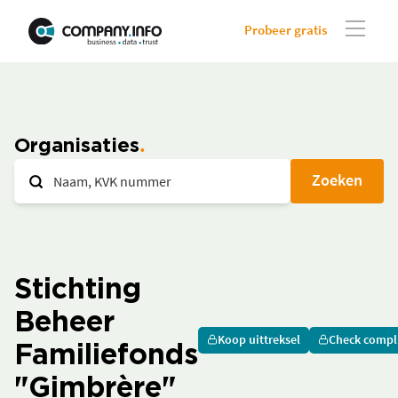
Probeer gratis
Organisaties
Zoeken
Stichting
Beheer
Koop uittreksel
Check compl
Familiefonds
"Gimbrère"