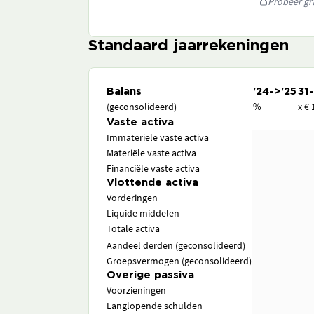
Probeer gra
Standaard jaarrekeningen
Balans
'24->'25
31
(geconsolideerd)
%
x € 
Vaste activa
Immateriële vaste activa
Materiële vaste activa
Financiële vaste activa
Vlottende activa
Vorderingen
Liquide middelen
Totale activa
Aandeel derden (geconsolideerd)
Groepsvermogen (geconsolideerd)
Overige passiva
Voorzieningen
Langlopende schulden