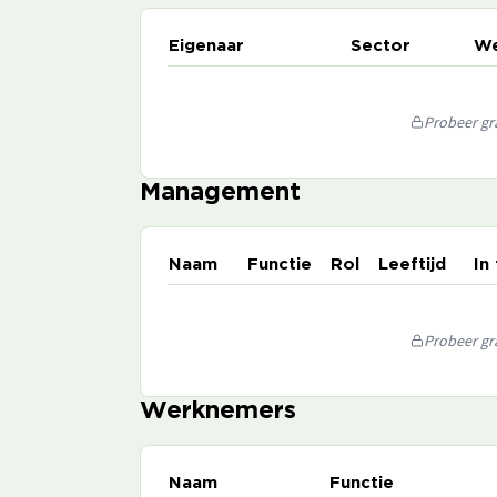
Eigenaar
Sector
We
Probeer gra
Management
Naam
Functie
Rol
Leeftijd
In
Probeer gra
Werknemers
Naam
Functie