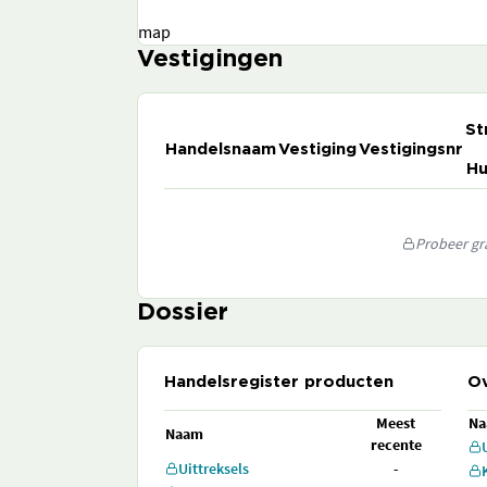
map
Vestigingen
St
Handelsnaam
Vestiging
Vestigingsnr
Hu
Probeer gra
Dossier
Handelsregister producten
Ov
Meest
N
Naam
recente
Uittreksels
-