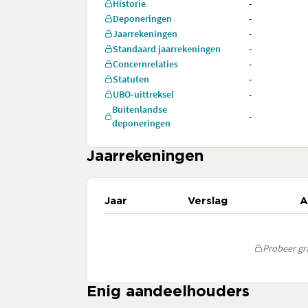
Historie
-
Deponeringen
-
Jaarrekeningen
-
Standaard jaarrekeningen
-
Concernrelaties
-
Statuten
-
UBO-uittreksel
-
Buitenlandse
-
deponeringen
Jaarrekeningen
Jaar
Verslag
A
Probeer gra
Enig aandeelhouders