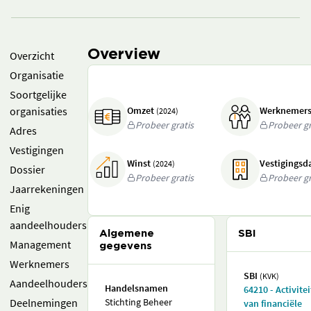
Overview
Overzicht
Organisatie
Soortgelijke
organisaties
Omzet
Werknemer
(2024)
Probeer gratis
Probeer gr
Adres
Vestigingen
Winst
Vestigings
(2024)
Dossier
Probeer gratis
Probeer gr
Jaarrekeningen
Enig
aandeelhouders
Algemene
SBI
Management
gegevens
Werknemers
SBI
(KVK)
Aandeelhouders
Handelsnamen
64210 - Activite
Deelnemingen
Stichting Beheer
van financiële