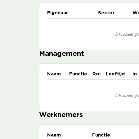
Eigenaar
Sector
We
Probeer gra
Management
Naam
Functie
Rol
Leeftijd
In
Probeer gra
Werknemers
Naam
Functie