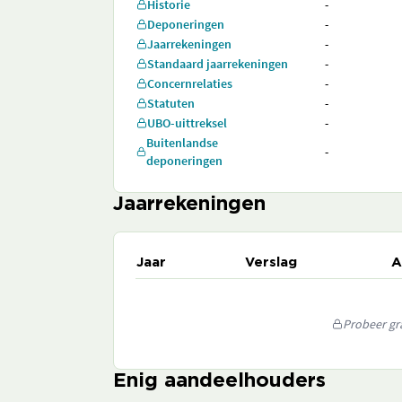
Historie
-
Deponeringen
-
Jaarrekeningen
-
Standaard jaarrekeningen
-
Concernrelaties
-
Statuten
-
UBO-uittreksel
-
Buitenlandse
-
deponeringen
Jaarrekeningen
Jaar
Verslag
A
Probeer gra
Enig aandeelhouders