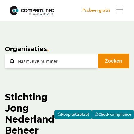
Probeer gratis
Organisaties
Zoeken
Stichting
Jong
Koop uittreksel
Check compliance
Nederland
Beheer