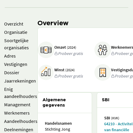
Overview
Overzicht
Organisatie
Soortgelijke
organisaties
Omzet
Werknemer
(2024)
Probeer gratis
Probeer gr
Adres
Vestigingen
Winst
Vestigings
(2024)
Dossier
Probeer gratis
Probeer gr
Jaarrekeningen
Enig
aandeelhouders
Algemene
SBI
Management
gegevens
Werknemers
SBI
(KVK)
Aandeelhouders
Handelsnamen
64210 - Activite
Deelnemingen
Stichting Jong
van financiële