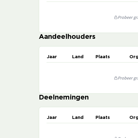
Probeer gra
Aandeelhouders
Jaar
Land
Plaats
Org
Probeer gra
Deelnemingen
Jaar
Land
Plaats
Org