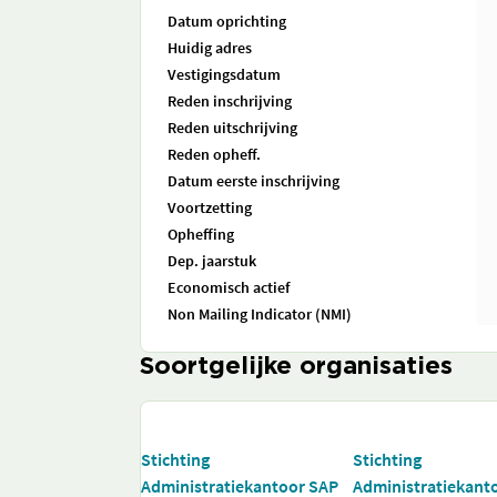
Datum oprichting
Huidig adres
Vestigingsdatum
Reden inschrijving
Reden uitschrijving
Reden opheff.
Datum eerste inschrijving
Voortzetting
Opheffing
Dep. jaarstuk
Economisch actief
Non Mailing Indicator (NMI)
Soortgelijke organisaties
Stichting
Stichting
Administratiekantoor SAP
Administratiekant