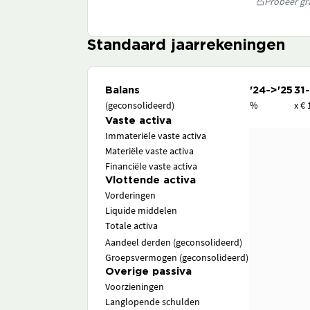
Probeer gra
Standaard jaarrekeningen
Balans
'24->'25
31
(geconsolideerd)
%
x € 
Vaste activa
Immateriële vaste activa
Materiële vaste activa
Financiële vaste activa
Vlottende activa
Vorderingen
Liquide middelen
Totale activa
Aandeel derden (geconsolideerd)
Groepsvermogen (geconsolideerd)
Overige passiva
Voorzieningen
Langlopende schulden