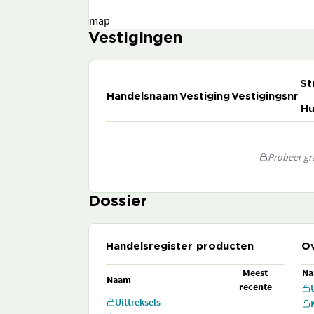
map
Vestigingen
St
Handelsnaam
Vestiging
Vestigingsnr
Hu
Probeer gra
Dossier
Handelsregister producten
Ov
Meest
N
Naam
recente
Uittreksels
-