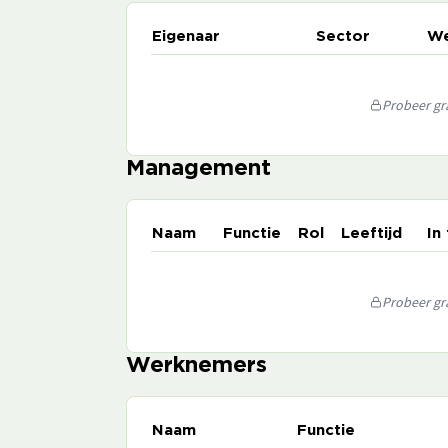
Eigenaar
Sector
We
Probeer gra
Management
Naam
Functie
Rol
Leeftijd
In
Probeer gra
Werknemers
Naam
Functie