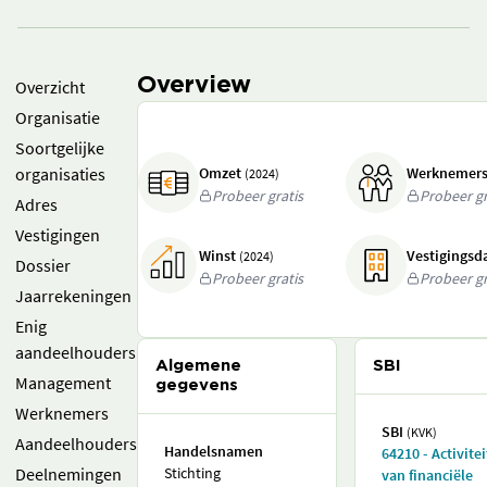
Overview
Overzicht
Organisatie
Soortgelijke
organisaties
Omzet
Werknemer
(2024)
Probeer gratis
Probeer gr
Adres
Vestigingen
Winst
Vestigings
(2024)
Dossier
Probeer gratis
Probeer gr
Jaarrekeningen
Enig
aandeelhouders
Algemene
SBI
Management
gegevens
Werknemers
SBI
(KVK)
Aandeelhouders
Handelsnamen
64210 - Activite
Deelnemingen
Stichting
van financiële