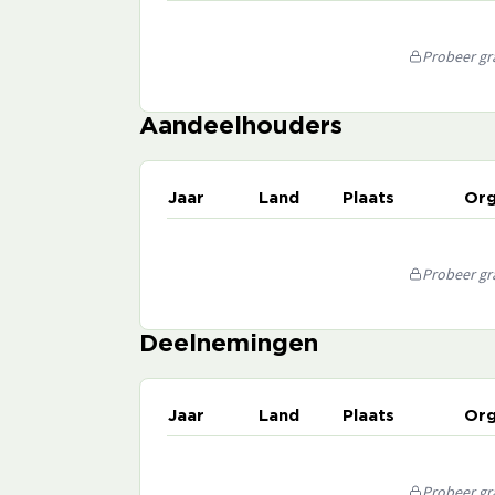
Probeer gra
Aandeelhouders
Jaar
Land
Plaats
Org
Probeer gra
Deelnemingen
Jaar
Land
Plaats
Org
Probeer gra