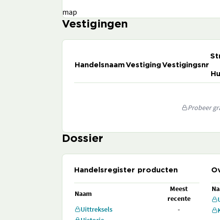
map
Vestigingen
St
Handelsnaam
Vestiging
Vestigingsnr
Hu
Probeer gra
Dossier
Handelsregister producten
Ov
Meest
N
Naam
recente
Uittreksels
-