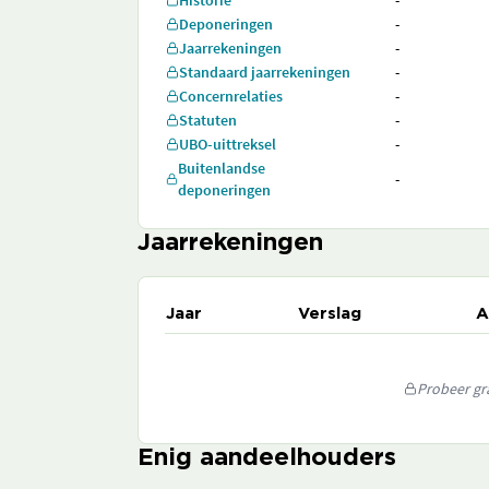
Historie
-
Deponeringen
-
Jaarrekeningen
-
Standaard jaarrekeningen
-
Concernrelaties
-
Statuten
-
UBO-uittreksel
-
Buitenlandse
-
deponeringen
Jaarrekeningen
Jaar
Verslag
A
Probeer gra
Enig aandeelhouders