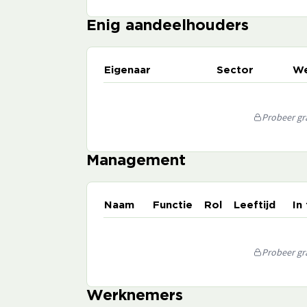
Enig aandeelhouders
Eigenaar
Sector
We
Probeer gra
Management
Naam
Functie
Rol
Leeftijd
In
Probeer gra
Werknemers