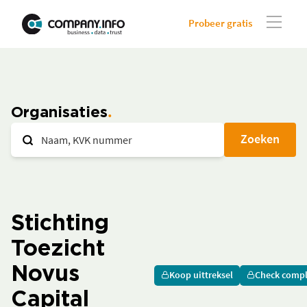
Probeer gratis
Organisaties
Zoeken
Stichting
Toezicht
Novus
Koop uittreksel
Check compl
Capital