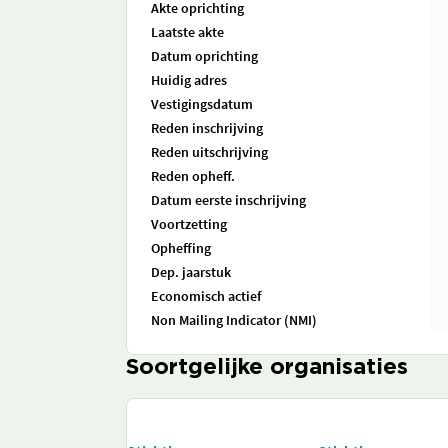
Akte oprichting
Laatste akte
Datum oprichting
Huidig adres
Vestigingsdatum
Reden inschrijving
Reden uitschrijving
Reden opheff.
Datum eerste inschrijving
Voortzetting
Opheffing
Dep. jaarstuk
Economisch actief
Non Mailing Indicator (NMI)
Soortgelijke organisaties