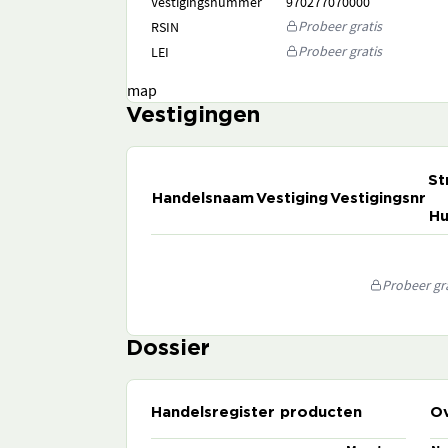
Vestigingsnummer
970277070000
Probeer gratis
RSIN
Probeer gratis
LEI
map
Vestigingen
St
Handelsnaam
Vestiging
Vestigingsnr
Hu
Probeer gra
Dossier
Handelsregister producten
Ov