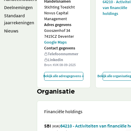
Handelsnamen
64210 - Activite
Deelnemingen
Stichting Toezicht
van financiële
Novus Capital
holdings
Standaard
Management
jaarrekeningen
Adres gegevens
Nieuws
Gooszenhof 34
7415CZ Deventer
Google Maps
Contact gegevens
Telefoonnummer
Linkedin
Bron: KVK
08-09-2025
Bekijk alle adresgegevens
Bekijk alle organisati
Organisatie
Financiële holdings
SBI
64210 - Activiteiten van financiële 
(KVK)