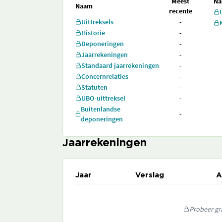
Meest
N
Naam
recente
Uittreksels
-
Historie
-
Deponeringen
-
Jaarrekeningen
-
Standaard jaarrekeningen
-
Concernrelaties
-
Statuten
-
UBO-uittreksel
-
Buitenlandse
-
deponeringen
Jaarrekeningen
Jaar
Verslag
A
Probeer gra