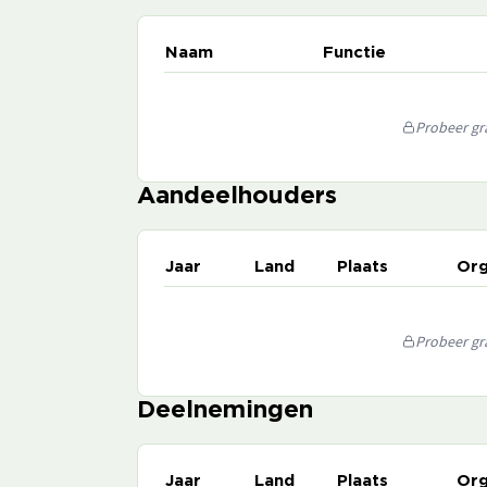
Naam
Functie
Probeer gra
Aandeelhouders
Jaar
Land
Plaats
Org
Probeer gra
Deelnemingen
Jaar
Land
Plaats
Org