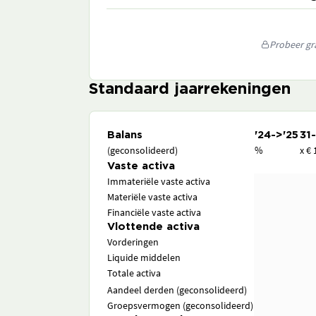
Probeer gra
Standaard jaarrekeningen
Balans
'24->'25
31
(geconsolideerd)
%
x € 
Vaste activa
Immateriële vaste activa
Materiële vaste activa
Financiële vaste activa
Vlottende activa
Vorderingen
Liquide middelen
Totale activa
Aandeel derden (geconsolideerd)
Groepsvermogen (geconsolideerd)