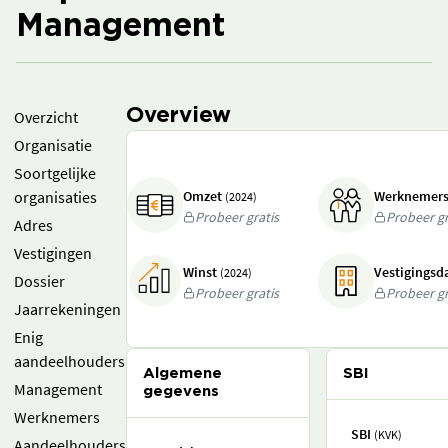
Management
Overview
Overzicht
Organisatie
Soortgelijke
organisaties
Omzet
Werknemer
(2024)
Probeer gratis
Probeer gr
Adres
Vestigingen
Winst
Vestigings
(2024)
Dossier
Probeer gratis
Probeer gr
Jaarrekeningen
Enig
aandeelhouders
Algemene
SBI
Management
gegevens
Werknemers
SBI
(KVK)
Aandeelhouders