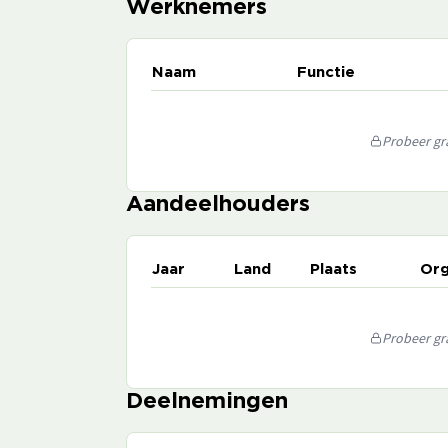
Werknemers
Naam
Functie
Probeer gra
Aandeelhouders
Jaar
Land
Plaats
Org
Probeer gra
Deelnemingen