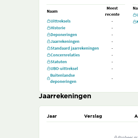
Meest
N
Naam
recente
Uittreksels
-
Historie
-
Deponeringen
-
Jaarrekeningen
-
Standaard jaarrekeningen
-
Concernrelaties
-
Statuten
-
UBO-uittreksel
-
Buitenlandse
-
deponeringen
Jaarrekeningen
Jaar
Verslag
A
Probeer gra