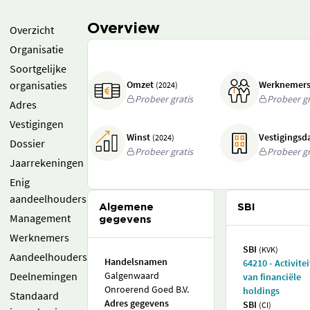
Overview
Overzicht
Organisatie
Soortgelijke
organisaties
Omzet
Werknemer
(2024)
Probeer gratis
Probeer gr
Adres
Vestigingen
Winst
Vestigings
(2024)
Dossier
Probeer gratis
Probeer gr
Jaarrekeningen
Enig
aandeelhouders
Algemene
SBI
Management
gegevens
Werknemers
SBI
(KVK)
Aandeelhouders
Handelsnamen
64210 - Activite
Deelnemingen
Galgenwaard
van financiële
Onroerend Goed B.V.
holdings
Standaard
Adres gegevens
SBI
(CI)