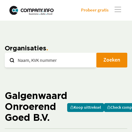
Probeer gratis
Organisaties
Zoeken
Galgenwaard
Onroerend
Koop uittreksel
Check comp
Goed B.V.