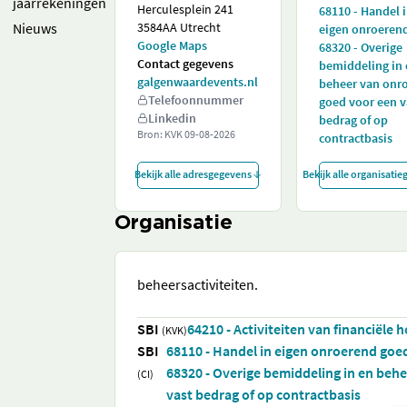
jaarrekeningen
Herculesplein 241
68110 - Handel 
Nieuws
3584AA Utrecht
eigen onroeren
Google Maps
68320 - Overige
Contact gegevens
bemiddeling in
galgenwaardevents.nl
beheer van onr
Telefoonnummer
goed voor een v
Linkedin
bedrag of op
Bron: KVK
09-08-2026
contractbasis
Bekijk alle adresgegevens
Bekijk alle organisati
Organisatie
beheersactiviteiten.
SBI
64210 - Activiteiten van financiële 
(KVK)
SBI
68110 - Handel in eigen onroerend goe
68320 - Overige bemiddeling in en beh
(CI)
vast bedrag of op contractbasis