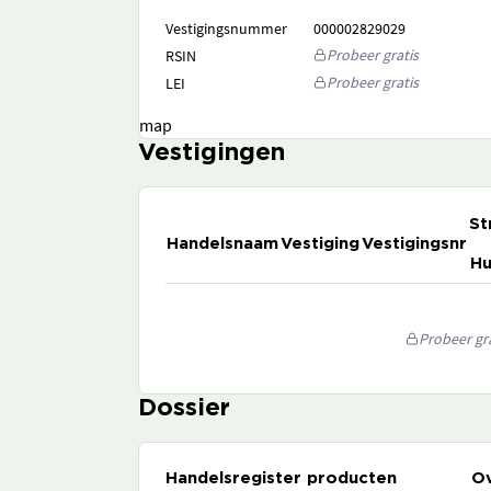
Vestigingsnummer
000002829029
Probeer gratis
RSIN
Probeer gratis
LEI
map
Vestigingen
St
Handelsnaam
Vestiging
Vestigingsnr
Hu
Probeer gra
Dossier
Handelsregister producten
Ov