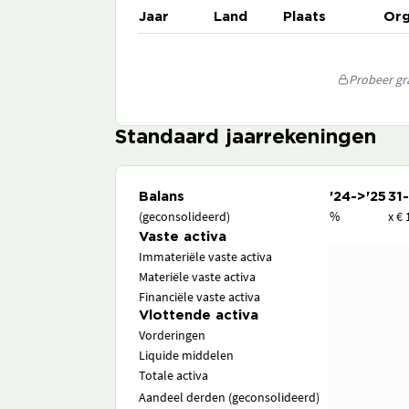
Jaar
Land
Plaats
Org
Probeer gra
Standaard jaarrekeningen
Balans
'24->'25
31
(geconsolideerd)
%
x € 
Vaste activa
Immateriële vaste activa
Materiële vaste activa
Financiële vaste activa
Vlottende activa
Vorderingen
Liquide middelen
Totale activa
Aandeel derden (geconsolideerd)