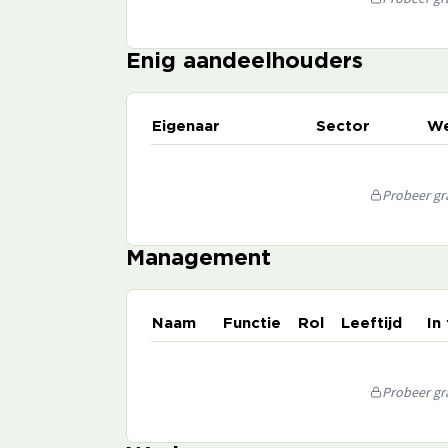
Enig aandeelhouders
Eigenaar
Sector
We
Probeer gra
Management
Naam
Functie
Rol
Leeftijd
In
Probeer gra