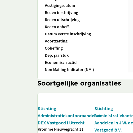
Vestigingsdatum
Reden inschrijving
Reden uitschrijving
Reden opheff.
Datum eerste inschrijving
Voortzetting
Opheffing
Dep. jaarstuk
Economisch actief
Non Mailing Indicator (NMI)
Soortgelijke organisaties
Stichting
Stichting
Administratiekantooraandelen
Administratiekant
DEX Vastgoed I Utrecht
Aandelen in J.W. d
Kromme Nieuwegracht 11
Vastgoed B.V.