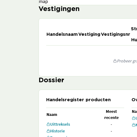
map
Vestigingen
St
Handelsnaam
Vestiging
Vestigingsnr
Hu
Probeer gra
Dossier
Handelsregister producten
Ov
Meest
N
Naam
recente
Uittreksels
-
Historie
-