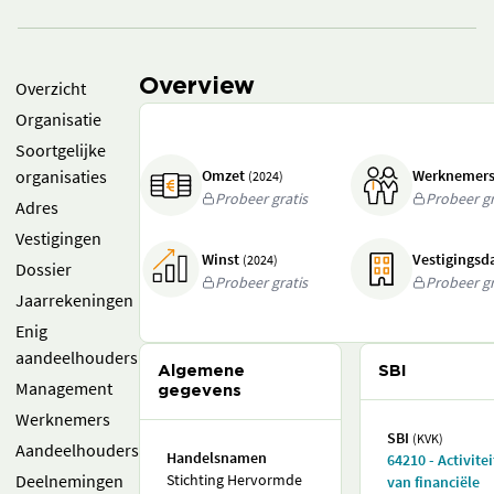
Overview
Overzicht
Organisatie
Soortgelijke
organisaties
Omzet
Werknemer
(2024)
Probeer gratis
Probeer gr
Adres
Vestigingen
Winst
Vestigings
(2024)
Dossier
Probeer gratis
Probeer gr
Jaarrekeningen
Enig
aandeelhouders
Algemene
SBI
Management
gegevens
Werknemers
SBI
(KVK)
Aandeelhouders
Handelsnamen
64210 - Activite
Deelnemingen
Stichting Hervormde
van financiële