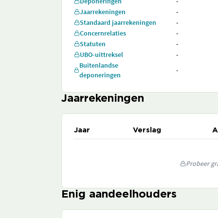
Deponeringen
-
Jaarrekeningen
-
Standaard jaarrekeningen
-
Concernrelaties
-
Statuten
-
UBO-uittreksel
-
Buitenlandse
-
deponeringen
Jaarrekeningen
Jaar
Verslag
A
Probeer gra
Enig aandeelhouders