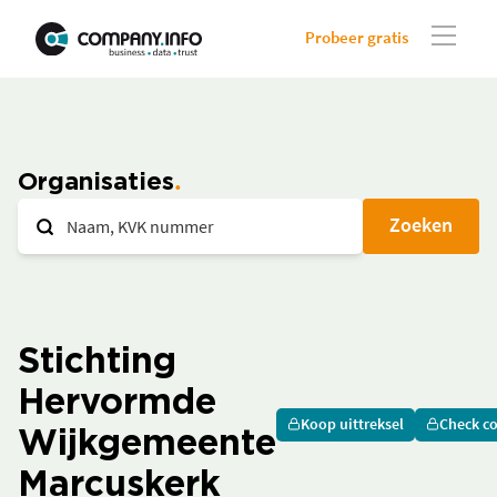
Probeer gratis
Organisaties
Zoeken
Stichting
Hervormde
Koop uittreksel
Check c
Wijkgemeente
Marcuskerk