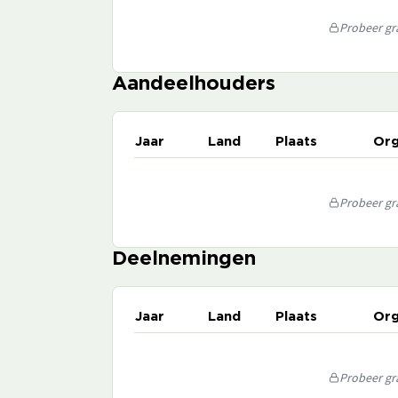
Probeer gra
Aandeelhouders
Jaar
Land
Plaats
Org
Probeer gra
Deelnemingen
Jaar
Land
Plaats
Org
Probeer gra