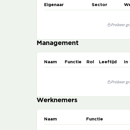
Eigenaar
Sector
We
Probeer gra
Management
Naam
Functie
Rol
Leeftijd
In
Probeer gra
Werknemers
Naam
Functie