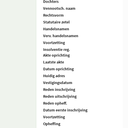
Dochters
Vennootsch. naam
Rechtsvorm
Statutaire zetel
Handelsnamen
Verv. handelsnamen
Voortzetting
Insolventie reg.
Akte oprichting
Laatste akte
Datum oprichting
Huidig adres
Vestigingsdatum
Reden inschrijving
Reden uitschrijving
Reden opheff.
Datum eerste inschrijving
Voortzetting
Opheffing