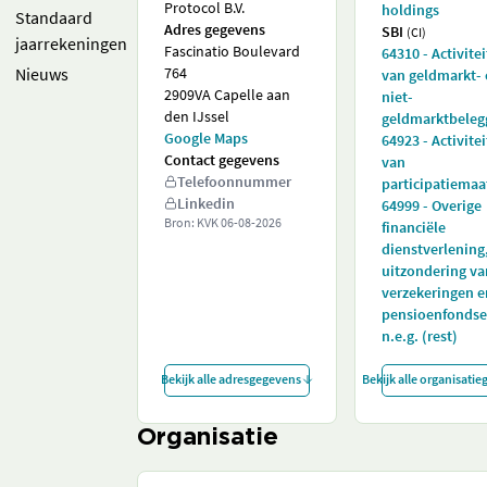
Protocol B.V.
holdings
Standaard
Adres gegevens
SBI
(CI)
jaarrekeningen
Fascinatio Boulevard
64310 - Activite
Nieuws
764
van geldmarkt-
2909VA Capelle aan
niet-
den IJssel
geldmarktbeleg
Google Maps
64923 - Activite
Contact gegevens
van
Telefoonnummer
participatiemaa
Linkedin
64999 - Overige
Bron: KVK
06-08-2026
financiële
dienstverlening
uitzondering va
verzekeringen e
pensioenfondse
n.e.g. (rest)
Bekijk alle adresgegevens
Bekijk alle organisati
Organisatie