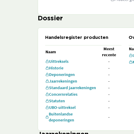
Dossier
Handelsregister producten
Ov
Meest
N
Naam
recente
Uittreksels
-
Historie
-
Deponeringen
-
Jaarrekeningen
-
Standaard jaarrekeningen
-
Concernrelaties
-
Statuten
-
UBO-uittreksel
-
Buitenlandse
-
deponeringen