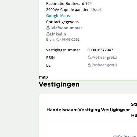
Fascinatio Boulevard 764
2909VA Capelle aan den IJssel
Google Maps
Contact gegevens
Telefoonnummer
Linkedin
Bron: KVK
06-08-2026
Vestigingsnummer
000016572947
Probeer gratis
RSIN
Probeer gratis
LEI
map
Vestigingen
St
Handelsnaam
Vestiging
Vestigingsnr
Hu
Probeer gra