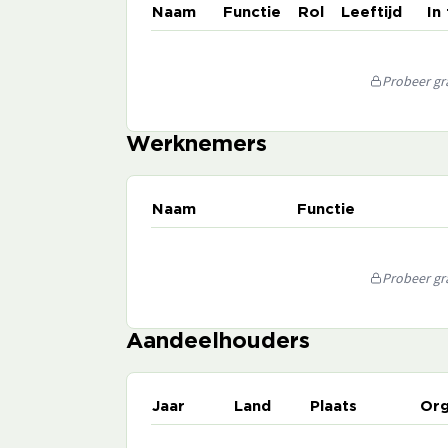
Naam
Functie
Rol
Leeftijd
In
Probeer gra
Werknemers
Naam
Functie
Probeer gra
Aandeelhouders
Jaar
Land
Plaats
Org