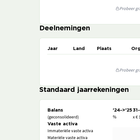
Probeer gra
Deelnemingen
Jaar
Land
Plaats
Org
Probeer gra
Standaard jaarrekeningen
Balans
'24->'25
31
(geconsolideerd)
%
x € 
Vaste activa
Immateriële vaste activa
Materiële vaste activa