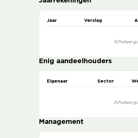
Jaarrekeningen
Jaar
Verslag
A
Probeer gra
Enig aandeelhouders
Eigenaar
Sector
We
Probeer gra
Management