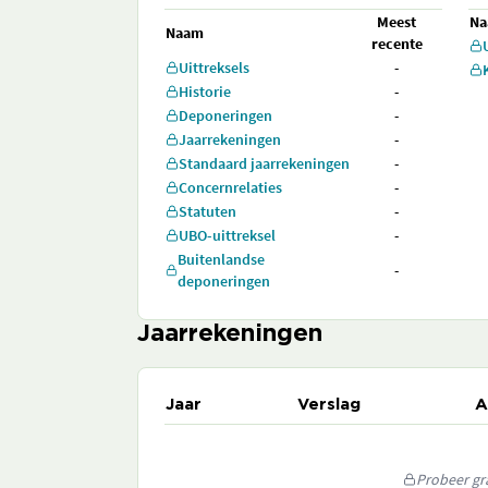
Meest
N
Naam
recente
Uittreksels
-
Historie
-
Deponeringen
-
Jaarrekeningen
-
Standaard jaarrekeningen
-
Concernrelaties
-
Statuten
-
UBO-uittreksel
-
Buitenlandse
-
deponeringen
Jaarrekeningen
Jaar
Verslag
A
Probeer gra