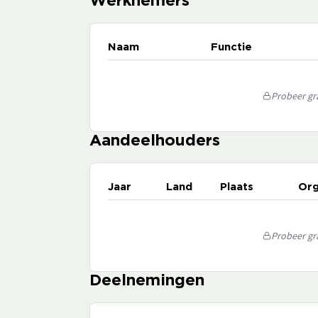
Werknemers
Naam
Functie
Probeer gra
Aandeelhouders
Jaar
Land
Plaats
Org
Probeer gra
Deelnemingen