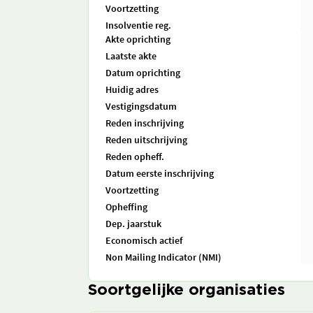
Voortzetting
Insolventie reg.
Akte oprichting
Laatste akte
Datum oprichting
Huidig adres
Vestigingsdatum
Reden inschrijving
Reden uitschrijving
Reden opheff.
Datum eerste inschrijving
Voortzetting
Opheffing
Dep. jaarstuk
Economisch actief
Non Mailing Indicator (NMI)
Soortgelijke organisaties