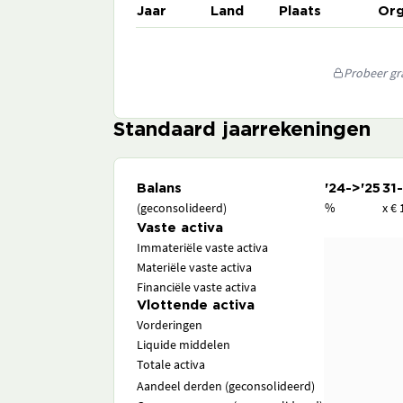
Jaar
Land
Plaats
Org
Probeer gra
Standaard jaarrekeningen
Balans
'24->'25
31
(geconsolideerd)
%
x € 
Vaste activa
Immateriële vaste activa
Materiële vaste activa
Financiële vaste activa
Vlottende activa
Vorderingen
Liquide middelen
Totale activa
Aandeel derden (geconsolideerd)