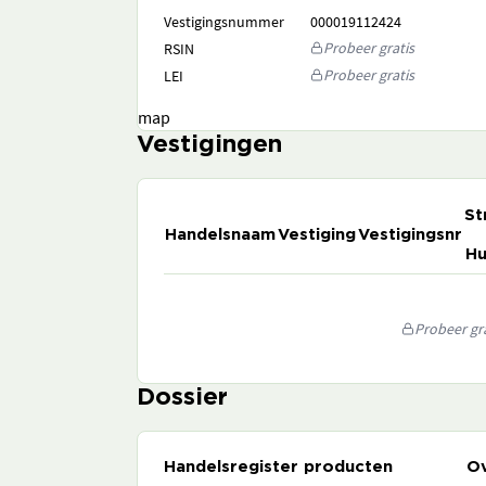
Vestigingsnummer
000019112424
Probeer gratis
RSIN
Probeer gratis
LEI
map
Vestigingen
St
Handelsnaam
Vestiging
Vestigingsnr
Hu
Probeer gra
Dossier
Handelsregister producten
Ov