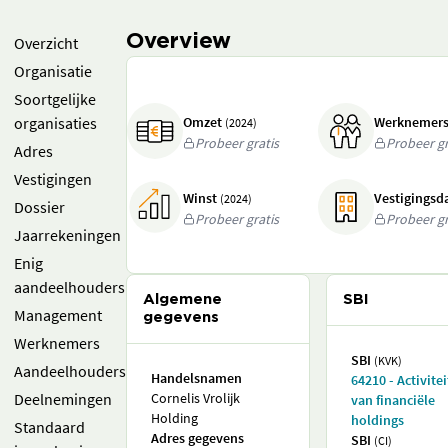
Overview
Overzicht
Organisatie
Soortgelijke
organisaties
Omzet
Werknemer
(2024)
Probeer gratis
Probeer gr
Adres
Vestigingen
Winst
Vestigings
(2024)
Dossier
Probeer gratis
Probeer gr
Jaarrekeningen
Enig
aandeelhouders
Algemene
SBI
Management
gegevens
Werknemers
SBI
(KVK)
Aandeelhouders
Handelsnamen
64210 - Activite
Deelnemingen
Cornelis Vrolijk
van financiële
Holding
holdings
Standaard
Adres gegevens
SBI
(CI)