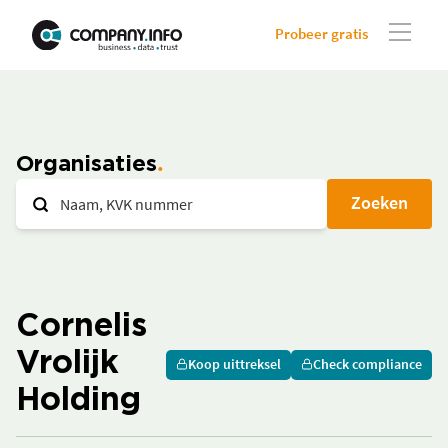
Probeer gratis
Organisaties
Zoeken
Cornelis
Vrolijk
Koop uittreksel
Check compliance
Holding