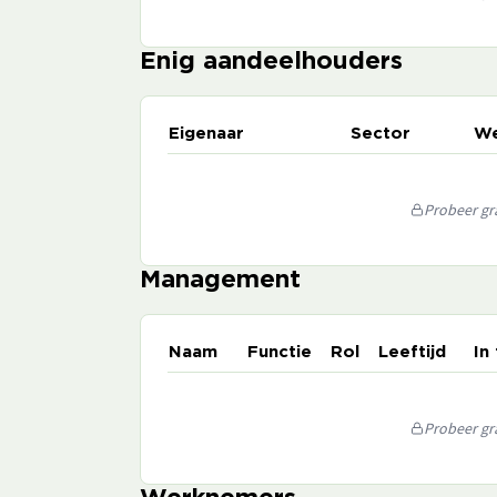
Enig aandeelhouders
Eigenaar
Sector
We
Probeer gra
Management
Naam
Functie
Rol
Leeftijd
In
Probeer gra