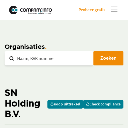
Probeer gratis
Organisaties
Zoeken
SN
Holding
Koop uittreksel
Check compliance
B.V.