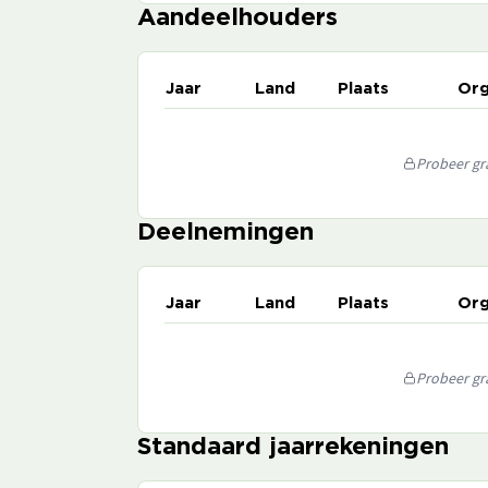
Aandeelhouders
Jaar
Land
Plaats
Org
Probeer gra
Deelnemingen
Jaar
Land
Plaats
Org
Probeer gra
Standaard jaarrekeningen