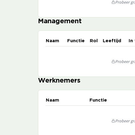
Probeer gra
Management
Naam
Functie
Rol
Leeftijd
In
Probeer gra
Werknemers
Naam
Functie
Probeer gra