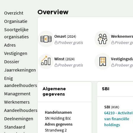
Overview
Overzicht
Organisatie
Soortgelijke
organisaties
Omzet
Werknemer
(2024)
Probeer gratis
Probeer gr
Adres
Vestigingen
Winst
Vestigings
(2024)
Dossier
Probeer gratis
Probeer gr
Jaarrekeningen
Enig
aandeelhouders
Algemene
SBI
Management
gegevens
Werknemers
SBI
(KVK)
Aandeelhouders
Handelsnamen
64210 - Activite
Deelnemingen
SN Holding B.V.
van financiële
Adres gegevens
holdings
Standaard
Strandweg 2