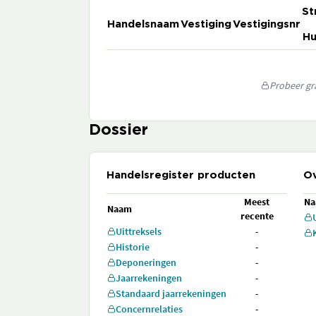
St
Handelsnaam
Vestiging
Vestigingsnr
Hu
Probeer gra
Dossier
Handelsregister producten
Ov
Meest
N
Naam
recente
Uittreksels
-
Historie
-
Deponeringen
-
Jaarrekeningen
-
Standaard jaarrekeningen
-
Concernrelaties
-