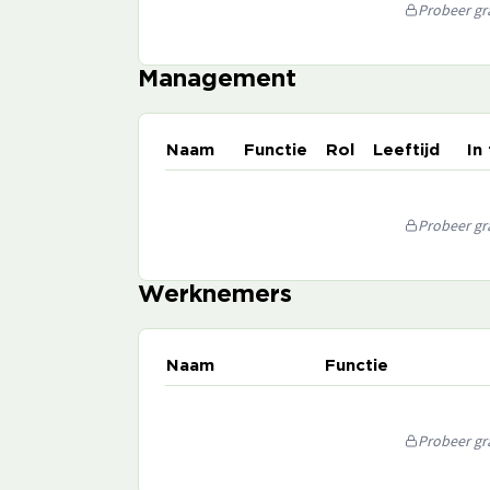
Probeer gra
Management
Naam
Functie
Rol
Leeftijd
In
Probeer gra
Werknemers
Naam
Functie
Probeer gra