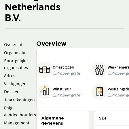
Netherlands
B.V.
Overview
Overzicht
Organisatie
Soortgelijke
organisaties
Omzet
Werknemer
(2024)
Probeer gratis
Probeer gr
Adres
Vestigingen
Winst
Vestigings
(2024)
Dossier
Probeer gratis
Probeer gr
Jaarrekeningen
Enig
aandeelhouders
Algemene
SBI
Management
gegevens