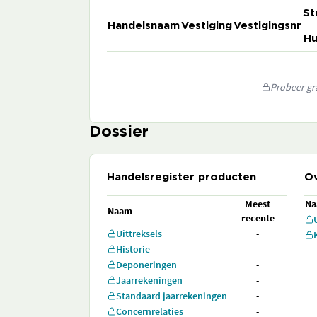
St
Handelsnaam
Vestiging
Vestigingsnr
Hu
Probeer gra
Dossier
Handelsregister producten
Ov
Meest
N
Naam
recente
Uittreksels
-
Historie
-
Deponeringen
-
Jaarrekeningen
-
Standaard jaarrekeningen
-
Concernrelaties
-