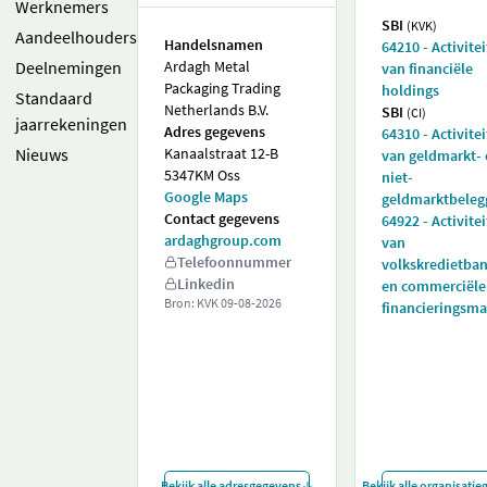
Werknemers
SBI
(KVK)
Aandeelhouders
Handelsnamen
64210 - Activite
Deelnemingen
Ardagh Metal
van financiële
Packaging Trading
holdings
Standaard
Netherlands B.V.
SBI
(CI)
jaarrekeningen
Adres gegevens
64310 - Activite
Nieuws
Kanaalstraat 12-B
van geldmarkt-
5347KM Oss
niet-
Google Maps
geldmarktbeleg
Contact gegevens
64922 - Activite
ardaghgroup.com
van
Telefoonnummer
volkskredietba
Linkedin
en commerciële
Bron: KVK
09-08-2026
financieringsm
Bekijk alle adresgegevens
Bekijk alle organisati