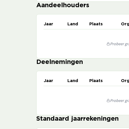
Aandeelhouders
Jaar
Land
Plaats
Org
Probeer gra
Deelnemingen
Jaar
Land
Plaats
Org
Probeer gra
Standaard jaarrekeningen