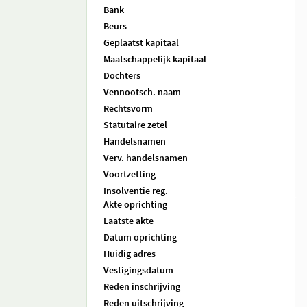
Bank
Beurs
Geplaatst kapitaal
Maatschappelijk kapitaal
Dochters
Vennootsch. naam
Rechtsvorm
Statutaire zetel
Handelsnamen
Verv. handelsnamen
Voortzetting
Insolventie reg.
Akte oprichting
Laatste akte
Datum oprichting
Huidig adres
Vestigingsdatum
Reden inschrijving
Reden uitschrijving