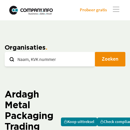
Probeer gratis
Organisaties
Zoeken
Ardagh
Metal
Packaging
Koop uittreksel
Check complia
Trading