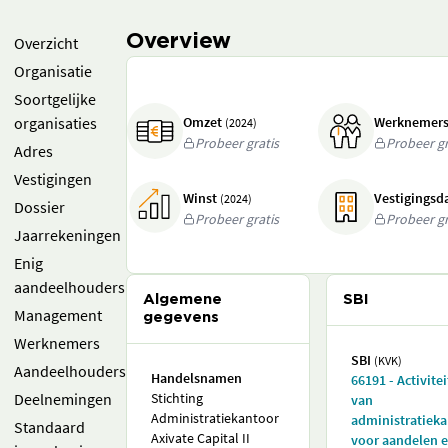
Overview
Overzicht
Organisatie
Soortgelijke
organisaties
Omzet
Werknemer
(2024)
Probeer gratis
Probeer gr
Adres
Vestigingen
Winst
Vestigings
(2024)
Dossier
Probeer gratis
Probeer gr
Jaarrekeningen
Enig
aandeelhouders
Algemene
SBI
Management
gegevens
Werknemers
SBI
(KVK)
Aandeelhouders
Handelsnamen
66191 - Activite
Deelnemingen
Stichting
van
Administratiekantoor
administratiek
Standaard
Axivate Capital II
voor aandelen 