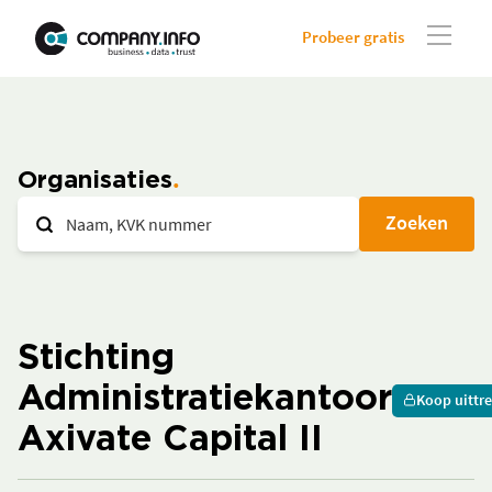
Probeer gratis
Organisaties
Zoeken
Stichting
Administratiekantoor
Koop uittre
Axivate Capital II