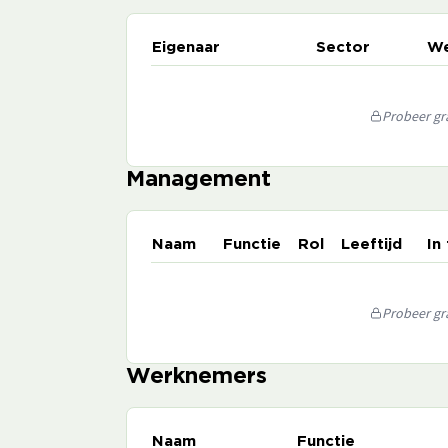
Eigenaar
Sector
We
Probeer gra
Management
Naam
Functie
Rol
Leeftijd
In
Probeer gra
Werknemers
Naam
Functie