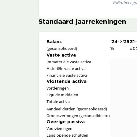
Probeer gra
Standaard jaarrekeningen
Balans
'24->'25
31
(geconsolideerd)
%
x € 
Vaste activa
Immateriële vaste activa
Materiële vaste activa
Financiële vaste activa
Vlottende activa
Vorderingen
Liquide middelen
Totale activa
Aandeel derden (geconsolideerd)
Groepsvermogen (geconsolideerd)
Overige passiva
Voorzieningen
Langlopende schulden