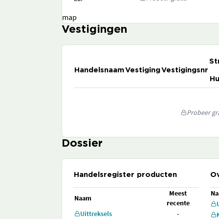
map
Vestigingen
St
Handelsnaam
Vestiging
Vestigingsnr
Hu
Probeer gra
Dossier
Handelsregister producten
Ov
Meest
N
Naam
recente
Uittreksels
-