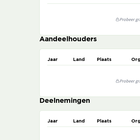
Probeer gra
Aandeelhouders
Jaar
Land
Plaats
Org
Probeer gra
Deelnemingen
Jaar
Land
Plaats
Org