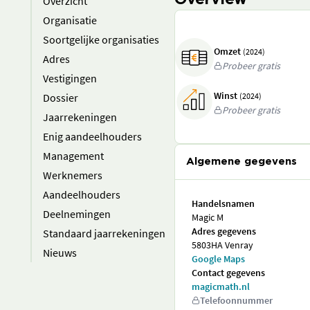
Overview
Overzicht
Organisatie
Soortgelijke organisaties
Omzet
(2024)
Adres
Probeer gratis
Vestigingen
Winst
Dossier
(2024)
Probeer gratis
Jaarrekeningen
Enig aandeelhouders
Management
Algemene gegevens
Werknemers
Aandeelhouders
Handelsnamen
Deelnemingen
Magic M
Adres gegevens
Standaard jaarrekeningen
5803HA Venray
Nieuws
Google Maps
Contact gegevens
magicmath.nl
Telefoonnummer