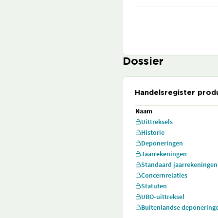
Dossier
Handelsregister prod
Naam
Uittreksels
Historie
Deponeringen
Jaarrekeningen
Standaard jaarrekeningen
Concernrelaties
Statuten
UBO-uittreksel
Buitenlandse deponering