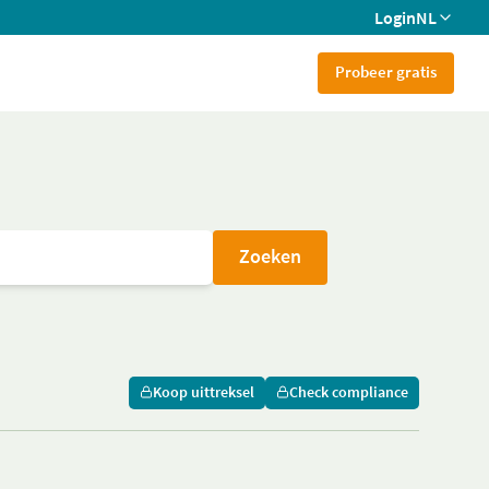
Login
NL
Probeer gratis
Zoeken
Koop uittreksel
Check compliance