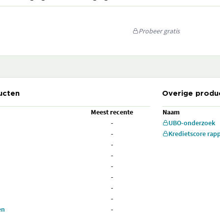
Probeer gratis
ucten
Overige produ
Meest recente
Naam
-
UBO-onderzoek
-
Kredietscore rap
-
-
-
-
-
-
en
-