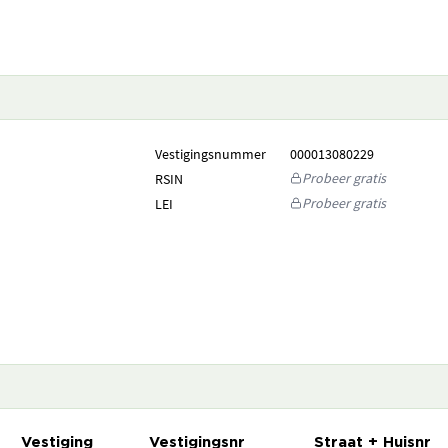
Vestigingsnummer
000013080229
Probeer gratis
RSIN
Probeer gratis
LEI
Vestiging
Vestigingsnr
Straat + Huisnr