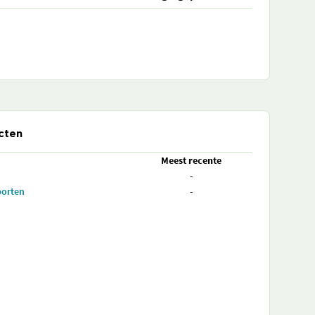
cten
Meest recente
-
porten
-