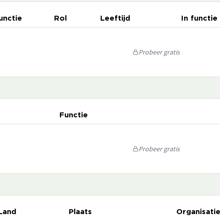
unctie
Rol
Leeftijd
In functie
Probeer gratis
Functie
Probeer gratis
Land
Plaats
Organisati