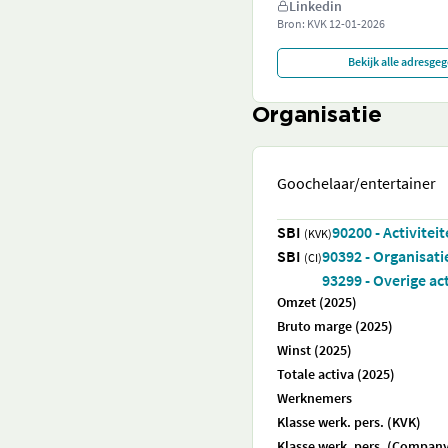
Linkedin
Bron: KVK
12-01-2026
Bekijk alle adresge
Organisatie
Goochelaar/entertainer
SBI
90200 - Activite
(KVK)
SBI
90392 - Organisati
(CI)
93299 - Overige ac
Omzet (2025)
Bruto marge (2025)
Winst (2025)
Totale activa (2025)
Werknemers
Klasse werk. pers. (KVK)
Klasse werk. pers. (Company