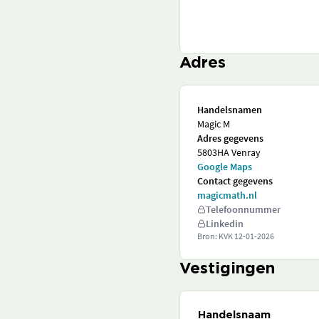
Adres
Handelsnamen
Magic M
Adres gegevens
5803HA Venray
Google Maps
Contact gegevens
magicmath.nl
Telefoonnummer
Linkedin
Bron: KVK
12-01-2026
Vestigingen
Handelsnaam