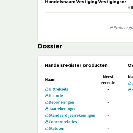
Handelsnaam
Vestiging
Vestigingsnr
Hu
Probeer gra
Dossier
Handelsregister producten
Ov
Meest
N
Naam
recente
Uittreksels
-
Historie
-
Deponeringen
-
Jaarrekeningen
-
Standaard jaarrekeningen
-
Concernrelaties
-
Statuten
-