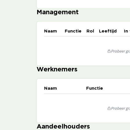
Management
Naam
Functie
Rol
Leeftijd
In
Probeer gra
Werknemers
Naam
Functie
Probeer gra
Aandeelhouders