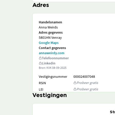
Adres
Handelsnamen
Anna Weirds
Adres gegevens
5801HN Venray
Google Maps
Contact gegevens
annaweirdy.com
Telefoonnummer
Linkedin
Bron: KVK
08-09-2025
Vestigingsnummer
000024007048
Probeer gratis
RSIN
Probeer gratis
LEI
Vestigingen
St