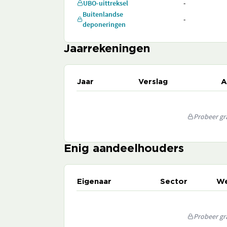
UBO-uittreksel
-
Buitenlandse
-
deponeringen
Jaarrekeningen
Jaar
Verslag
A
Probeer gra
Enig aandeelhouders
Eigenaar
Sector
We
Probeer gra