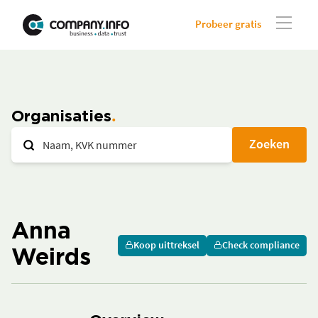
Probeer gratis
Organisaties
Zoeken
Anna
Koop uittreksel
Check compliance
Weirds