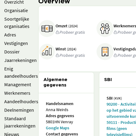
Overview
Overzicht
Organisatie
Soortgelijke
organisaties
Omzet
Werknemer
(2024)
Probeer gratis
Probeer gr
Adres
Vestigingen
Winst
Vestigings
(2024)
Dossier
Probeer gratis
Probeer gr
Jaarrekeningen
Enig
aandeelhouders
Algemene
SBI
Management
gegevens
Werknemers
SBI
(KVK)
Aandeelhouders
Handelsnamen
90200 - Activite
Deelnemingen
Anna Weirds
op het gebied v
Adres gegevens
uitvoerende ku
Standaard
5801HN Venray
59111 - Product
jaarrekeningen
Google Maps
films (geen
Nieuws
Contact gegevens
televisiefilms)