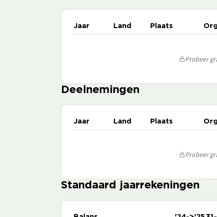
Jaar
Land
Plaats
Org
Probeer gra
Deelnemingen
Jaar
Land
Plaats
Org
Probeer gra
Standaard jaarrekeningen
Balans
'24->'25
31