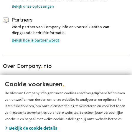
Bekijk onze oplossingen
Partners
Word partner van Company.info en voorzie klanten van
diepgaande bedrijfsinformatie
Bekijk hoe je partner wordt
Over Company
.
info
Over ons
KVK serviceprovider
Cookie voorkeuren
.
Werken bij Company.info
De sites van Company.info gebruiken cookies en/of vergelijkbare technieken
van onszelf en van derden om onze websites te analyseren en optimaal te
Blog
laten functioneren, om onze dienstverlening te verbeteren en voor het tonen
Support
van relevante advertenties op andere websites. Selecteer jouw persoonlijke
Systeem status en storingen
voorkeur en bepaal met welke cookie instellingen jij onze website bezoekt.
Gratis bedrijfsinformatie
Bekijk de cookie details