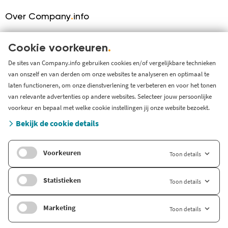
Over Company
.
info
Over ons
KVK serviceprovider
Cookie voorkeuren
.
Werken bij Company.info
De sites van Company.info gebruiken cookies en/of vergelijkbare technieken
van onszelf en van derden om onze websites te analyseren en optimaal te
Blog
laten functioneren, om onze dienstverlening te verbeteren en voor het tonen
Support
van relevante advertenties op andere websites. Selecteer jouw persoonlijke
Systeem status en storingen
voorkeur en bepaal met welke cookie instellingen jij onze website bezoekt.
Gratis bedrijfsinformatie
Bekijk de cookie details
Zoek branche-informatie
Voorkeuren
Toon details
Internationaal
Company.info Deutschland
Statistieken
Toon details
Company.info English
Marketing
Toon details