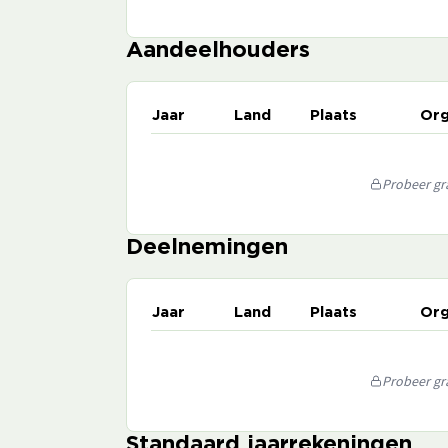
Aandeelhouders
Jaar
Land
Plaats
Org
Probeer gra
Deelnemingen
Jaar
Land
Plaats
Org
Probeer gra
Standaard jaarrekeningen