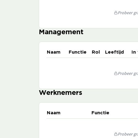
Probeer gra
Management
Naam
Functie
Rol
Leeftijd
In
Probeer gra
Werknemers
Naam
Functie
Probeer gra