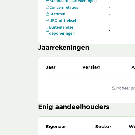
Standaard jaarrekeningen
-
Concernrelaties
-
Statuten
-
UBO-uittreksel
-
Buitenlandse
-
deponeringen
Jaarrekeningen
Jaar
Verslag
A
Probeer gra
Enig aandeelhouders
Eigenaar
Sector
We