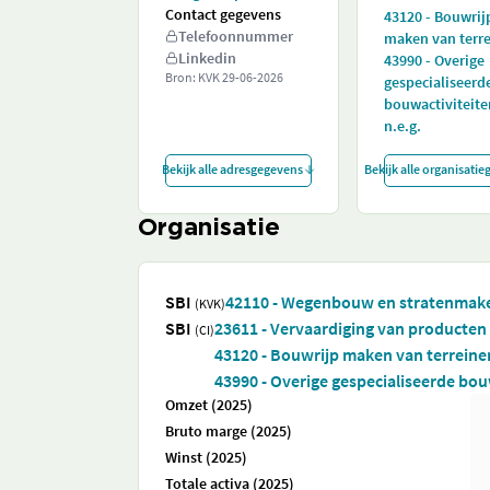
Contact gegevens
43120 - Bouwrij
Telefoonnummer
maken van terr
Linkedin
43990 - Overige
Bron: KVK
29-06-2026
gespecialiseerd
bouwactiviteite
n.e.g.
Bekijk alle adresgegevens
Bekijk alle organisati
Organisatie
SBI
42110 - Wegenbouw en stratenmak
(KVK)
SBI
23611 - Vervaardiging van producte
(CI)
43120 - Bouwrijp maken van terreine
43990 - Overige gespecialiseerde bouw
Omzet (2025)
Bruto marge (2025)
Winst (2025)
Totale activa (2025)