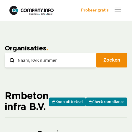
Probeer gratis
Organisaties
Zoeken
Rmbeton
Koop uittreksel
Check compliance
infra B.V.