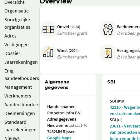
Overview
Overzicht
Organisatie
Soortgelijke
organisaties
Omzet
Werknemer
(2024)
Probeer gratis
Probeer gr
Adres
Vestigingen
Winst
Vestigings
(2024)
Dossier
Probeer gratis
Probeer gr
Jaarrekeningen
Enig
aandeelhouders
Algemene
SBI
Management
gegevens
Werknemers
SBI
(KVK)
Aandeelhouders
Handelsnamen
42110 - Wegen
Deelnemingen
Rmbeton infra B.V.
en stratenmake
Adres gegevens
SBI
(CI)
Standaard
Nieuwenhuisstraat 76
23611 - Vervaar
jaarrekeningen
7462MN Rijssen
van producten 
Nieuws
Google Maps
beton voor de 