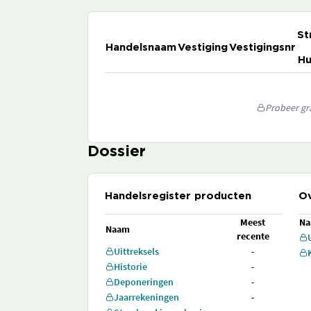
St
Handelsnaam
Vestiging
Vestigingsnr
Hu
Probeer gra
Dossier
Handelsregister producten
Ov
Meest
N
Naam
recente
Uittreksels
-
Historie
-
Deponeringen
-
Jaarrekeningen
-