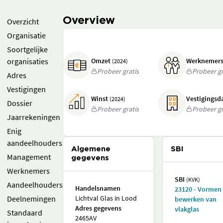
Overview
Overzicht
Organisatie
Soortgelijke
organisaties
Omzet
Werknemer
(2024)
Probeer gratis
Probeer gr
Adres
Vestigingen
Winst
Vestigings
(2024)
Dossier
Probeer gratis
Probeer gr
Jaarrekeningen
Enig
aandeelhouders
Algemene
SBI
Management
gegevens
Werknemers
SBI
(KVK)
Aandeelhouders
Handelsnamen
23120 - Vormen
Deelnemingen
Lichtval Glas in Lood
bewerken van
Adres gegevens
vlakglas
Standaard
2465AV