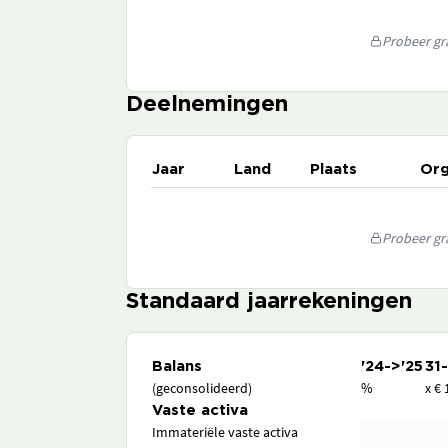
Probeer gra
Deelnemingen
Jaar
Land
Plaats
Org
Probeer gra
Standaard jaarrekeningen
Balans
'24->'25
31
(geconsolideerd)
%
x € 
Vaste activa
Immateriële vaste activa