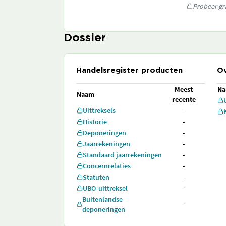
Probeer gra
Dossier
Handelsregister producten
Ov
Meest
N
Naam
recente
Uittreksels
-
Historie
-
Deponeringen
-
Jaarrekeningen
-
Standaard jaarrekeningen
-
Concernrelaties
-
Statuten
-
UBO-uittreksel
-
Buitenlandse
-
deponeringen