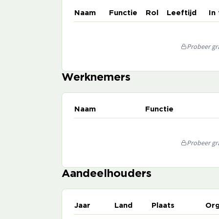
Naam
Functie
Rol
Leeftijd
In
Probeer gra
Werknemers
Naam
Functie
Probeer gra
Aandeelhouders
Jaar
Land
Plaats
Org