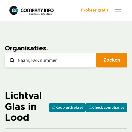
Probeer gratis
Organisaties
Zoeken
Lichtval
Glas in
Koop uittreksel
Check compliance
Lood