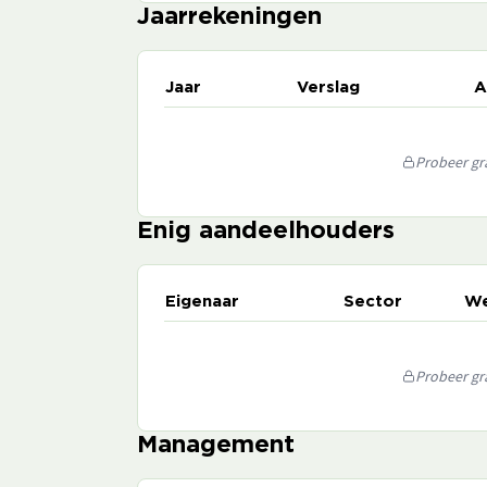
Jaarrekeningen
Jaar
Verslag
A
Probeer gra
Enig aandeelhouders
Eigenaar
Sector
We
Probeer gra
Management