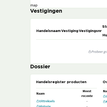
map
Vestigingen
St
Handelsnaam
Vestiging
Vestigingsnr
Hu
Probeer gra
Dossier
Handelsregister producten
Ov
Meest
N
Naam
recente
Uittreksels
-
Historie
-