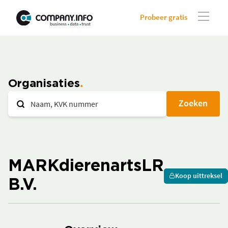
Probeer gratis
Organisaties
Zoeken
MARKdierenartsLR
Koop uittreksel
B.V.