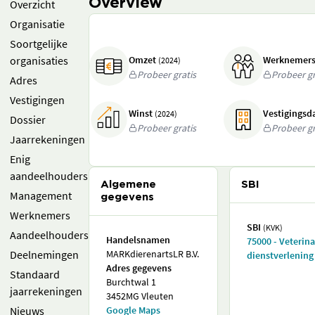
Overview
Overzicht
Organisatie
Soortgelijke
organisaties
Omzet
Werknemer
(2024)
Probeer gratis
Probeer gr
Adres
Vestigingen
Winst
Vestigings
(2024)
Dossier
Probeer gratis
Probeer gr
Jaarrekeningen
Enig
aandeelhouders
Algemene
SBI
Management
gegevens
Werknemers
SBI
(KVK)
Aandeelhouders
Handelsnamen
75000 - Veterina
Deelnemingen
MARKdierenartsLR B.V.
dienstverlening
Adres gegevens
Standaard
Burchtwal 1
jaarrekeningen
3452MG Vleuten
Nieuws
Google Maps