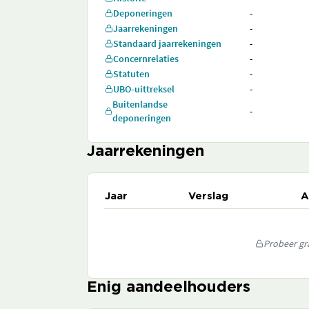
Deponeringen
-
Jaarrekeningen
-
Standaard jaarrekeningen
-
Concernrelaties
-
Statuten
-
UBO-uittreksel
-
Buitenlandse
-
deponeringen
Jaarrekeningen
Jaar
Verslag
A
Probeer gra
Enig aandeelhouders