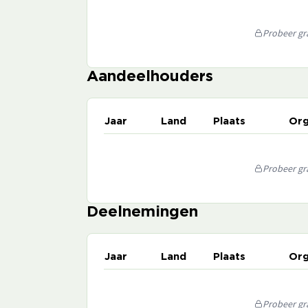
Probeer gra
Aandeelhouders
Jaar
Land
Plaats
Org
Probeer gra
Deelnemingen
Jaar
Land
Plaats
Org
Probeer gra