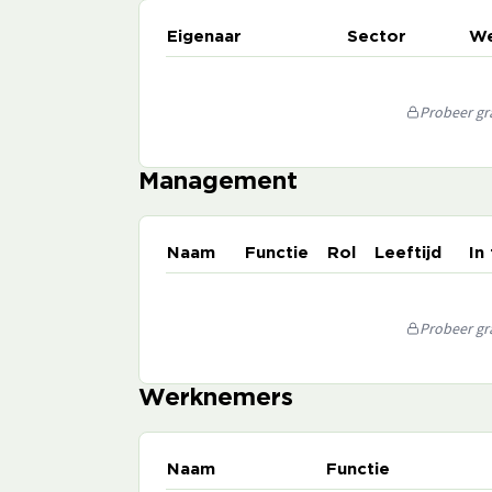
Eigenaar
Sector
We
Probeer gra
Management
Naam
Functie
Rol
Leeftijd
In
Probeer gra
Werknemers
Naam
Functie