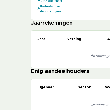
UBO-uittreksel
-
Buitenlandse
-
deponeringen
Jaarrekeningen
Jaar
Verslag
A
Probeer gra
Enig aandeelhouders
Eigenaar
Sector
We
Probeer gra