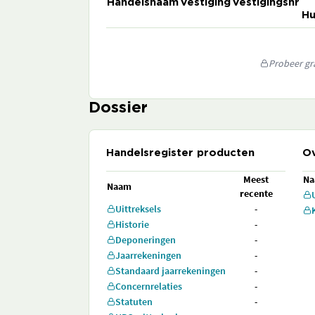
Handelsnaam
Vestiging
Vestigingsnr
Hu
Probeer gra
Dossier
Handelsregister producten
Ov
Meest
N
Naam
recente
Uittreksels
-
Historie
-
Deponeringen
-
Jaarrekeningen
-
Standaard jaarrekeningen
-
Concernrelaties
-
Statuten
-