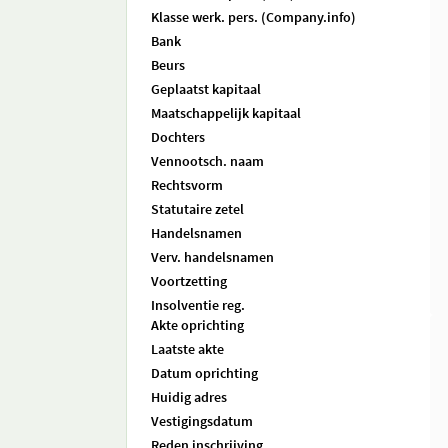
Klasse werk. pers. (Company.info)
Bank
Beurs
Geplaatst kapitaal
Maatschappelijk kapitaal
Dochters
Vennootsch. naam
Rechtsvorm
Statutaire zetel
Handelsnamen
Verv. handelsnamen
Voortzetting
Insolventie reg.
Akte oprichting
Laatste akte
Datum oprichting
Huidig adres
Vestigingsdatum
Reden inschrijving