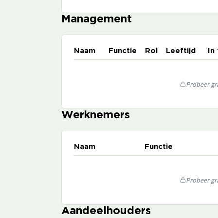
Management
Naam
Functie
Rol
Leeftijd
In
Probeer gra
Werknemers
Naam
Functie
Probeer gra
Aandeelhouders