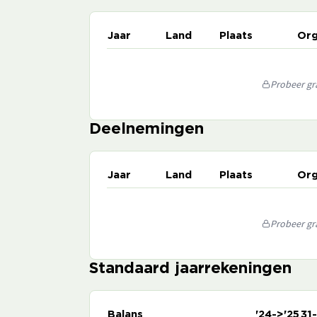
Jaar
Land
Plaats
Org
Probeer gra
Deelnemingen
Jaar
Land
Plaats
Org
Probeer gra
Standaard jaarrekeningen
Balans
'24->'25
31