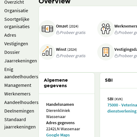
Overview
Overzicht
Organisatie
Soortgelijke
organisaties
Omzet
Werknemer
(2024)
Probeer gratis
Probeer gr
Adres
Vestigingen
Winst
Vestigings
(2024)
Dossier
Probeer gratis
Probeer gr
Jaarrekeningen
Enig
aandeelhouders
Algemene
SBI
Management
gegevens
Werknemers
SBI
(KVK)
Aandeelhouders
Handelsnamen
75000 - Veterina
Deelnemingen
Dierenkliniek
dienstverlening
Wassenaar
Standaard
Adres gegevens
jaarrekeningen
2242LN Wassenaar
Google Maps