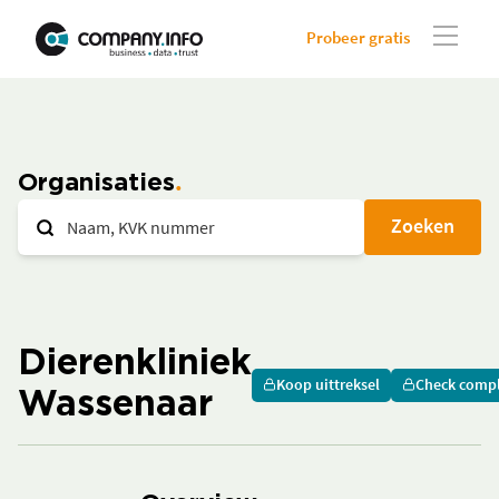
Probeer gratis
Organisaties
Zoeken
Dierenkliniek
Koop uittreksel
Check compl
Wassenaar