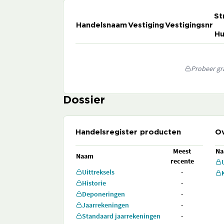
St
Handelsnaam
Vestiging
Vestigingsnr
Hu
Probeer gra
Dossier
Handelsregister producten
Ov
Meest
N
Naam
recente
Uittreksels
-
Historie
-
Deponeringen
-
Jaarrekeningen
-
Standaard jaarrekeningen
-