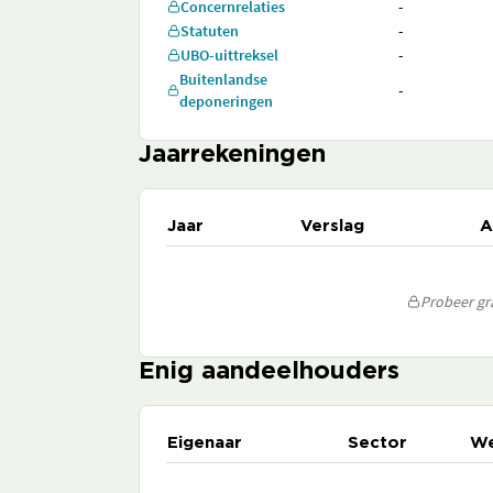
Concernrelaties
-
Statuten
-
UBO-uittreksel
-
Buitenlandse
-
deponeringen
Jaarrekeningen
Jaar
Verslag
A
Probeer gra
Enig aandeelhouders
Eigenaar
Sector
We