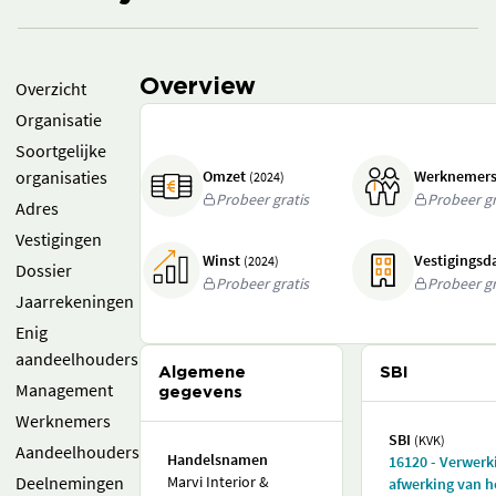
Overview
Overzicht
Organisatie
Soortgelijke
organisaties
Omzet
Werknemer
(2024)
Probeer gratis
Probeer gr
Adres
Vestigingen
Winst
Vestigings
(2024)
Dossier
Probeer gratis
Probeer gr
Jaarrekeningen
Enig
aandeelhouders
Algemene
SBI
Management
gegevens
Werknemers
SBI
(KVK)
Aandeelhouders
Handelsnamen
16120 - Verwerk
Deelnemingen
Marvi Interior &
afwerking van h