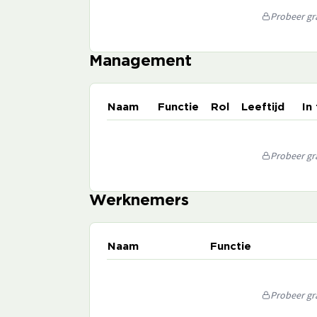
Probeer gra
Management
Naam
Functie
Rol
Leeftijd
In
Probeer gra
Werknemers
Naam
Functie
Probeer gra