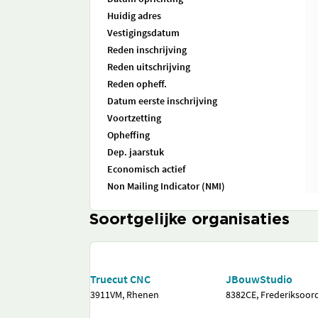
Huidig adres
Vestigingsdatum
Reden inschrijving
Reden uitschrijving
Reden opheff.
Datum eerste inschrijving
Voortzetting
Opheffing
Dep. jaarstuk
Economisch actief
Non Mailing Indicator (NMI)
Soortgelijke organisaties
Truecut CNC
JBouwStudio
3911VM, Rhenen
8382CE, Frederiksoor