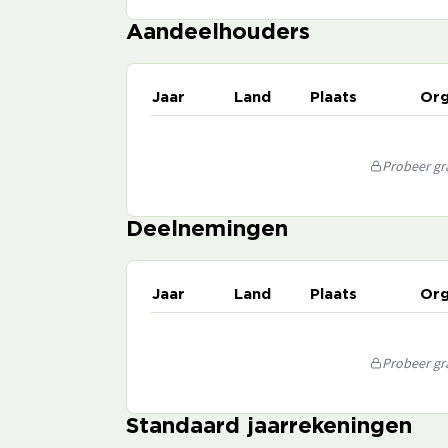
Aandeelhouders
Jaar
Land
Plaats
Org
Probeer gra
Deelnemingen
Jaar
Land
Plaats
Org
Probeer gra
Standaard jaarrekeningen