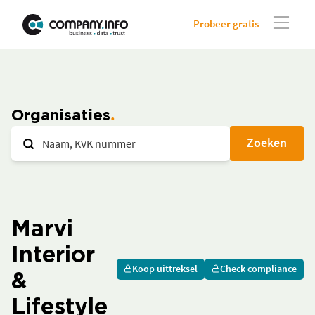
Probeer gratis
Organisaties
Zoeken
Marvi
Interior
Koop uittreksel
Check compliance
&
Lifestyle