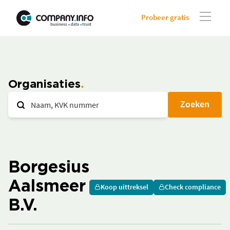
Probeer gratis
Organisaties
Zoeken
Borgesius
Aalsmeer
Koop uittreksel
Check compliance
B.V.