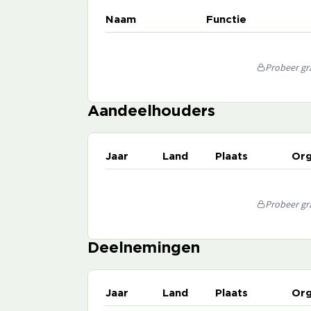
Naam
Functie
Probeer gra
Aandeelhouders
Jaar
Land
Plaats
Org
Probeer gra
Deelnemingen
Jaar
Land
Plaats
Org