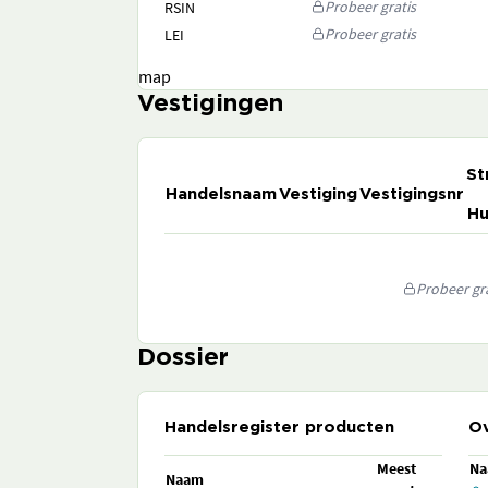
Probeer gratis
RSIN
Probeer gratis
LEI
map
Vestigingen
St
Handelsnaam
Vestiging
Vestigingsnr
Hu
Probeer gra
Dossier
Handelsregister producten
Ov
Meest
N
Naam