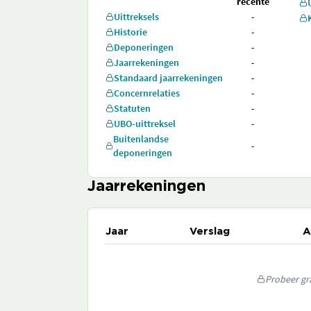
recente
Uittreksels
-
Historie
-
Deponeringen
-
Jaarrekeningen
-
Standaard jaarrekeningen
-
Concernrelaties
-
Statuten
-
UBO-uittreksel
-
Buitenlandse
-
deponeringen
Jaarrekeningen
Jaar
Verslag
A
Probeer gra