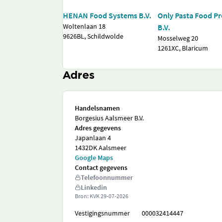
HENAN Food Systems B.V.
Only Pasta Food P
Woltenlaan 18
B.V.
9626BL, Schildwolde
Mosselweg 20
1261XC, Blaricum
Adres
Handelsnamen
Borgesius Aalsmeer B.V.
Adres gegevens
Japanlaan 4
1432DK Aalsmeer
Google Maps
Contact gegevens
Telefoonnummer
Linkedin
Bron: KVK
29-07-2026
Vestigingsnummer
000032414447