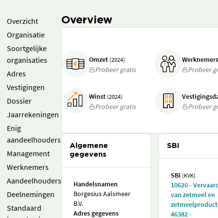
Overview
Overzicht
Organisatie
Soortgelijke
organisaties
Omzet
Werknemer
(2024)
Probeer gratis
Probeer gr
Adres
Vestigingen
Winst
Vestigings
(2024)
Dossier
Probeer gratis
Probeer gr
Jaarrekeningen
Enig
aandeelhouders
Algemene
SBI
Management
gegevens
Werknemers
SBI
(KVK)
Aandeelhouders
Handelsnamen
10620 - Vervaar
Deelnemingen
Borgesius Aalsmeer
van zetmeel en
B.V.
zetmeelproduc
Standaard
Adres gegevens
46382 -