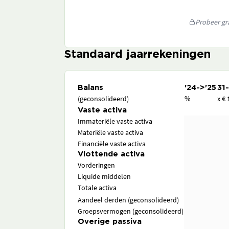
Probeer gra
Standaard jaarrekeningen
Balans
'24->'25
31
(geconsolideerd)
%
x € 
Vaste activa
Immateriële vaste activa
Materiële vaste activa
Financiële vaste activa
Vlottende activa
Vorderingen
Liquide middelen
Totale activa
Aandeel derden (geconsolideerd)
Groepsvermogen (geconsolideerd)
Overige passiva