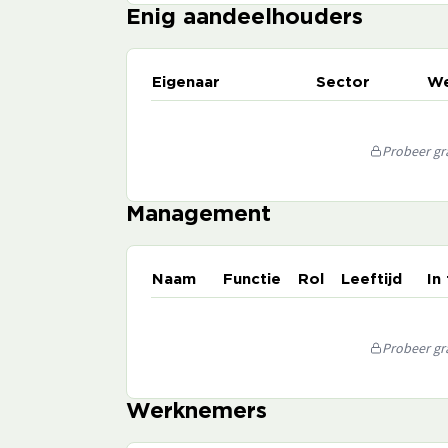
Enig aandeelhouders
Eigenaar
Sector
We
Probeer gra
Management
Naam
Functie
Rol
Leeftijd
In
Probeer gra
Werknemers