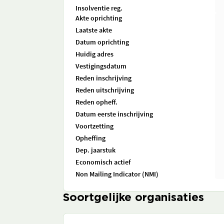
Insolventie reg.
Akte oprichting
Laatste akte
Datum oprichting
Huidig adres
Vestigingsdatum
Reden inschrijving
Reden uitschrijving
Reden opheff.
Datum eerste inschrijving
Voortzetting
Opheffing
Dep. jaarstuk
Economisch actief
Non Mailing Indicator (NMI)
Soortgelijke organisaties