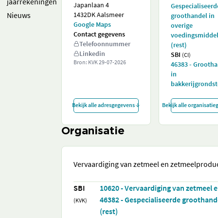
jaarrekeningen
Japanlaan 4
Gespecialiseerd
Nieuws
1432DK Aalsmeer
groothandel in
Google Maps
overige
Contact gegevens
voedingsmidde
Telefoonnummer
(rest)
Linkedin
SBI
(CI)
Bron: KVK
29-07-2026
46383 - Grooth
in
bakkerijgrondst
Bekijk alle adresgegevens
Bekijk alle organisati
Organisatie
Vervaardiging van zetmeel en zetmeelprodu
SBI
10620 - Vervaardiging van zetmeel
46382 - Gespecialiseerde groothand
(KVK)
(rest)