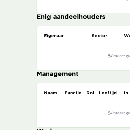
Enig aandeelhouders
Eigenaar
Sector
We
Probeer gra
Management
Naam
Functie
Rol
Leeftijd
In
Probeer gra