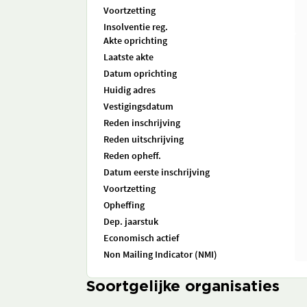
Voortzetting
Insolventie reg.
Akte oprichting
Laatste akte
Datum oprichting
Huidig adres
Vestigingsdatum
Reden inschrijving
Reden uitschrijving
Reden opheff.
Datum eerste inschrijving
Voortzetting
Opheffing
Dep. jaarstuk
Economisch actief
Non Mailing Indicator (NMI)
Soortgelijke organisaties