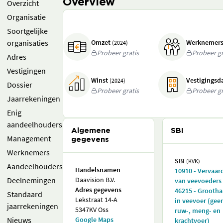
Overview
Overzicht
Organisatie
Soortgelijke
organisaties
Omzet
Werknemer
(2024)
Probeer gratis
Probeer gr
Adres
Vestigingen
Winst
Vestigings
(2024)
Dossier
Probeer gratis
Probeer gr
Jaarrekeningen
Enig
aandeelhouders
Algemene
SBI
Management
gegevens
Werknemers
SBI
(KVK)
Aandeelhouders
Handelsnamen
10910 - Vervaar
Deelnemingen
Daavision B.V.
van veevoeders
Adres gegevens
46215 - Grooth
Standaard
Lekstraat 14-A
in veevoer (gee
jaarrekeningen
5347KV Oss
ruw-, meng- en
Nieuws
Google Maps
krachtvoer)