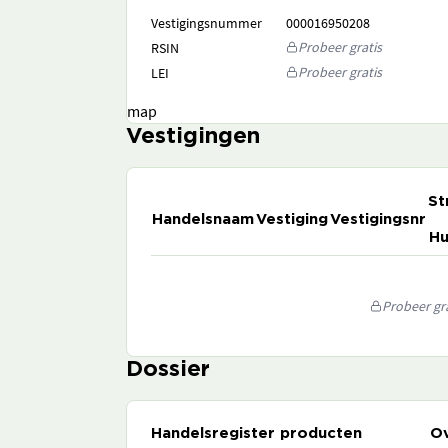
Vestigingsnummer
000016950208
Probeer gratis
RSIN
Probeer gratis
LEI
map
Vestigingen
St
Handelsnaam
Vestiging
Vestigingsnr
Hu
Probeer gra
Dossier
Handelsregister producten
Ov