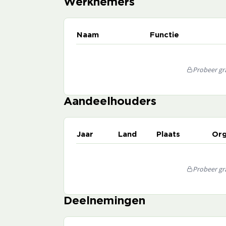
Werknemers
Naam
Functie
Probeer gra
Aandeelhouders
Jaar
Land
Plaats
Org
Probeer gra
Deelnemingen