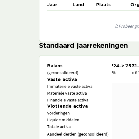
Jaar
Land
Plaats
Org
Probeer gra
Standaard jaarrekeningen
Balans
'24->'25
31
(geconsolideerd)
%
x € 
Vaste activa
Immateriële vaste activa
Materiële vaste activa
Financiële vaste activa
Vlottende activa
Vorderingen
Liquide middelen
Totale activa
Aandeel derden (geconsolideerd)