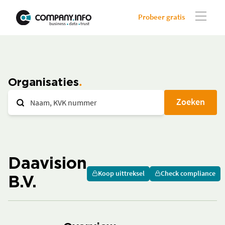
Probeer gratis
Organisaties
Zoeken
Daavision
Koop uittreksel
Check compliance
B.V.