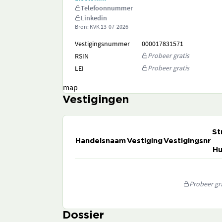
Telefoonnummer
Linkedin
Bron: KVK
13-07-2026
Vestigingsnummer
000017831571
Probeer gratis
RSIN
Probeer gratis
LEI
map
Vestigingen
St
Handelsnaam
Vestiging
Vestigingsnr
Hu
Probeer gra
Dossier