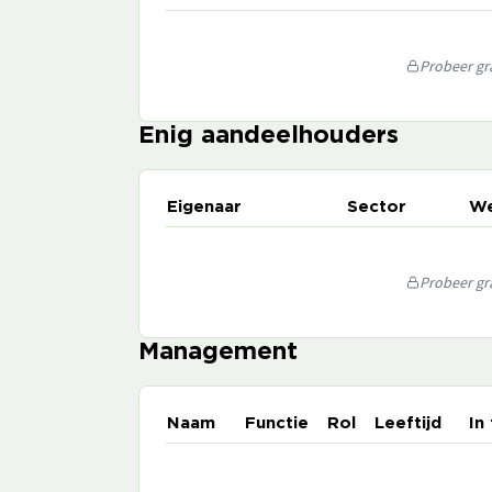
Probeer gra
Enig aandeelhouders
Eigenaar
Sector
We
Probeer gra
Management
Naam
Functie
Rol
Leeftijd
In