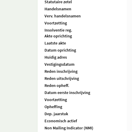
Statutaire zetel
Handelsnamen
Verv. handelsnamen
Voortzetting
Insolventie reg.
Akte oprichting
Laatste akte
Datum oprichting
Huidig adres
Vestigingsdatum
Reden inschrijving
Reden uitschrijving
Reden opheff.
Datum eerste inschrijving
Voortzetting
Opheffing
Dep. jaarstuk
Economisch actief
Non Mailing Indicator (NMI)