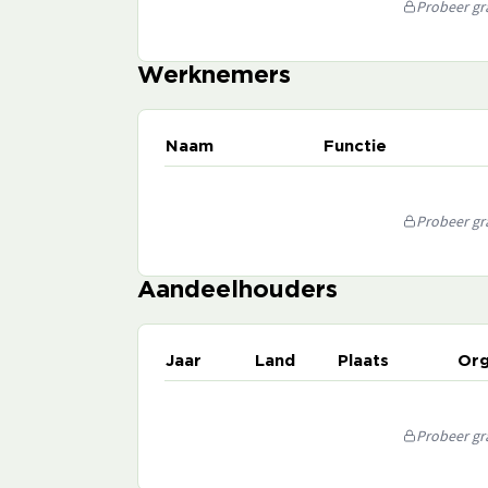
Probeer gra
Werknemers
Naam
Functie
Probeer gra
Aandeelhouders
Jaar
Land
Plaats
Org
Probeer gra