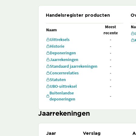
Handelsregister producten
Ov
Meest
N
Naam
recente
Uittreksels
-
Historie
-
Deponeringen
-
Jaarrekeningen
-
Standaard jaarrekeningen
-
Concernrelaties
-
Statuten
-
UBO-uittreksel
-
Buitenlandse
-
deponeringen
Jaarrekeningen
Jaar
Verslag
A