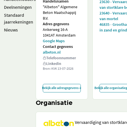
Handelsnamen
23630 - Vervaar
Deelnemingen
"Albeton" Algemene
van stortklare 
Beton Maatschappij
23640 - Vervaar
Standaard
B.V.
van mortel
jaarrekeningen
Adres gegevens
46835 - Grooth
Nieuws
Ankerweg 16-A
in zand en grind
1041AT Amsterdam
Google Maps
Contact gegevens
albeton.nl
Telefoonnummer
Linkedin
Bron: KVK
13-07-2026
Bekijk alle adresgegevens
Bekijk alle organisati
Organisatie
Vervaardiging van stortkla