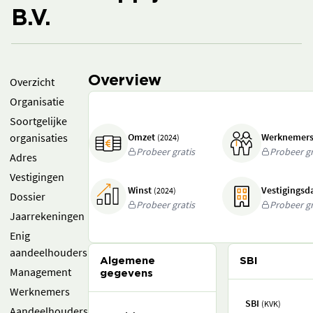
B.V.
Overview
Overzicht
Organisatie
Soortgelijke
organisaties
Omzet
Werknemer
(2024)
Probeer gratis
Probeer gr
Adres
Vestigingen
Winst
Vestigings
(2024)
Dossier
Probeer gratis
Probeer gr
Jaarrekeningen
Enig
aandeelhouders
Algemene
SBI
Management
gegevens
Werknemers
SBI
(KVK)
Aandeelhouders