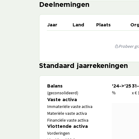
Deelnemingen
Jaar
Land
Plaats
Org
Probeer gra
Standaard jaarrekeningen
Balans
'24->'25
31
(geconsolideerd)
%
x € 
Vaste activa
Immateriële vaste activa
Materiële vaste activa
Financiële vaste activa
Vlottende activa
Vorderingen