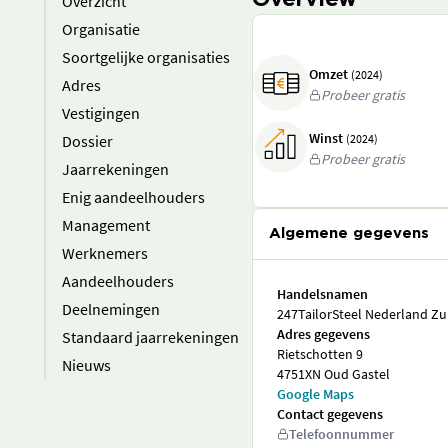
Overview
Overzicht
Organisatie
Soortgelijke organisaties
Omzet
(2024)
Adres
Probeer gratis
Vestigingen
Winst
Dossier
(2024)
Probeer gratis
Jaarrekeningen
Enig aandeelhouders
Management
Algemene gegevens
Werknemers
Aandeelhouders
Handelsnamen
Deelnemingen
247TailorSteel Nederland Zui
Adres gegevens
Standaard jaarrekeningen
Rietschotten 9
Nieuws
4751XN Oud Gastel
Google Maps
Contact gegevens
Telefoonnummer