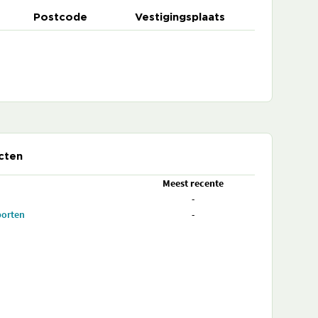
Postcode
Vestigingsplaats
cten
Meest recente
-
porten
-