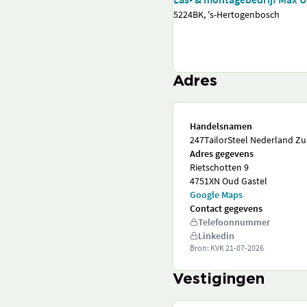
5224BK, 's-Hertogenbosch
Adres
Handelsnamen
247TailorSteel Nederland Zui
Adres gegevens
Rietschotten 9
4751XN Oud Gastel
Google Maps
Contact gegevens
Telefoonnummer
Linkedin
Bron: KVK
21-07-2026
Vestigingen