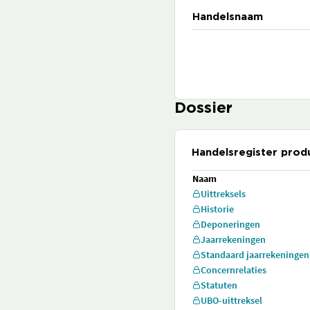
Handelsnaam
Dossier
Handelsregister prod
Naam
Uittreksels
Historie
Deponeringen
Jaarrekeningen
Standaard jaarrekeningen
Concernrelaties
Statuten
UBO-uittreksel