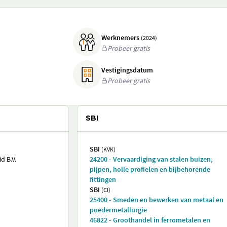
Werknemers
(2024)
Probeer gratis
Vestigingsdatum
Probeer gratis
SBI
SBI
(KVK)
d B.V.
24200 - Vervaardiging van stalen buizen,
pijpen, holle profielen en bijbehorende
fittingen
SBI
(CI)
25400 - Smeden en bewerken van metaal en
poedermetallurgie
46822 - Groothandel in ferrometalen en