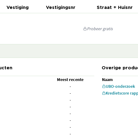
Vestiging
Vestigingsnr
Straat + Huisnr
Probeer gratis
ucten
Overige produ
Meest recente
Naam
-
UBO-onderzoek
-
Kredietscore rap
-
-
-
-
-
-