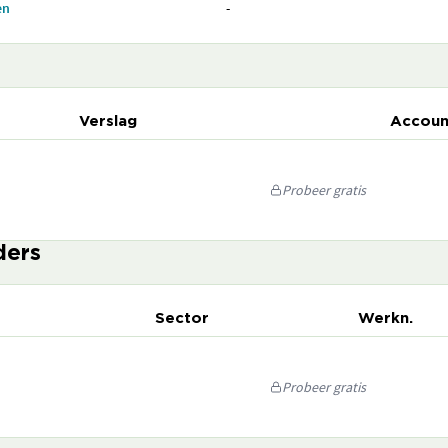
en
-
Verslag
Accoun
Probeer gratis
ders
Sector
Werkn.
Probeer gratis