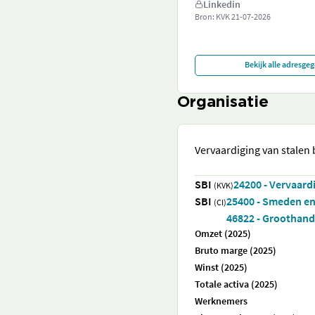
Linkedin
Bron: KVK
21-07-2026
Bekijk alle adresge
Organisatie
Vervaardiging van stalen 
SBI
24200 - Vervaardi
(KVK)
SBI
25400 - Smeden en
(CI)
46822 - Groothande
Omzet (2025)
Bruto marge (2025)
Winst (2025)
Totale activa (2025)
Werknemers