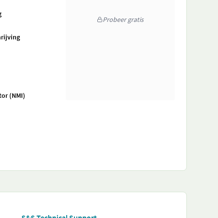
g
Probeer gratis
rijving
tor (NMI)
S&S Technical Support