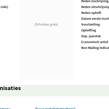
Reden inschrijving
.info)
Reden uitschrijvin
Reden opheff.
Datum eerste insch
Probeer gratis
Voortzetting
Opheffing
Dep. jaarstuk
Economisch actief
Non Mailing Indica
nisaties
Usmany
Treur installatietechniek