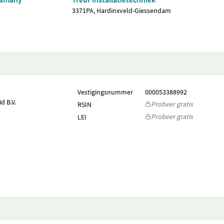
3371PA, Hardinxveld-Giessendam
Vestigingsnummer
000053388992
d B.V.
Probeer gratis
RSIN
Probeer gratis
LEI