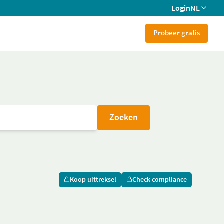
Login
NL
Probeer gratis
Zoeken
Koop uittreksel
Check compliance