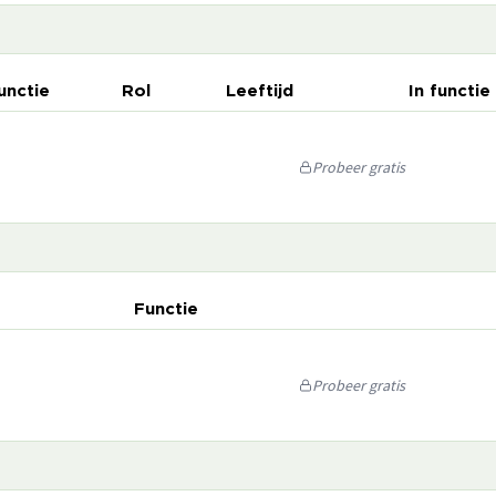
unctie
Rol
Leeftijd
In functie
Probeer gratis
Functie
Probeer gratis