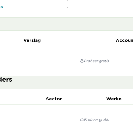
-
en
-
Verslag
Accoun
Probeer gratis
ders
Sector
Werkn.
Probeer gratis