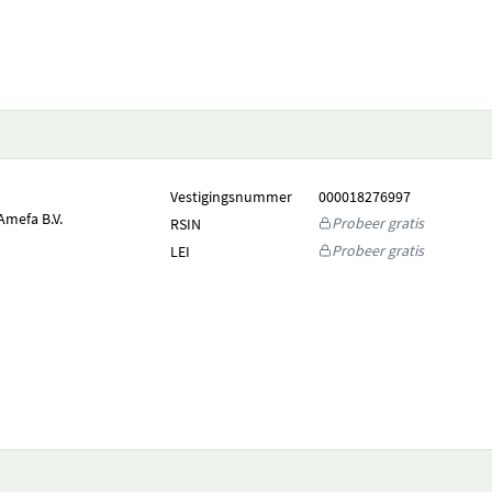
Vestigingsnummer
000018276997
mefa B.V.
Probeer gratis
RSIN
Probeer gratis
LEI