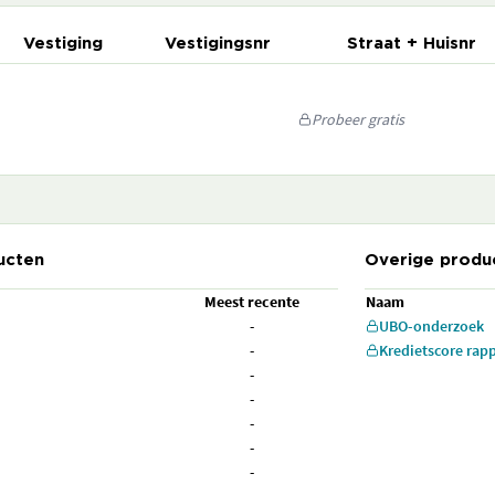
Vestiging
Vestigingsnr
Straat + Huisnr
Probeer gratis
ucten
Overige produ
Meest recente
Naam
-
UBO-onderzoek
-
Kredietscore rap
-
-
-
-
-