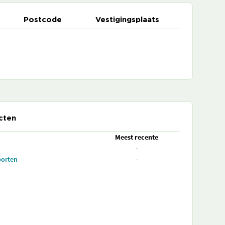
Postcode
Vestigingsplaats
cten
Meest recente
-
porten
-