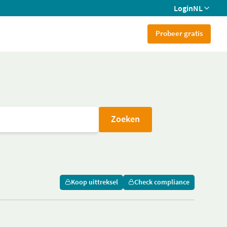
Login
NL
Probeer gratis
Zoeken
Koop uittreksel
Check compliance