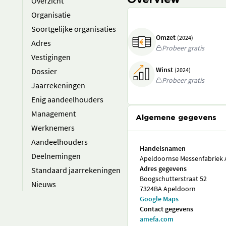
Overview
Overzicht
Organisatie
Soortgelijke organisaties
Omzet
(2024)
Adres
Probeer gratis
Vestigingen
Winst
Dossier
(2024)
Probeer gratis
Jaarrekeningen
Enig aandeelhouders
Management
Algemene gegevens
Werknemers
Aandeelhouders
Handelsnamen
Deelnemingen
Apeldoornse Messenfabriek A
Adres gegevens
Standaard jaarrekeningen
Boogschutterstraat 52
Nieuws
7324BA Apeldoorn
Google Maps
Contact gegevens
amefa.com