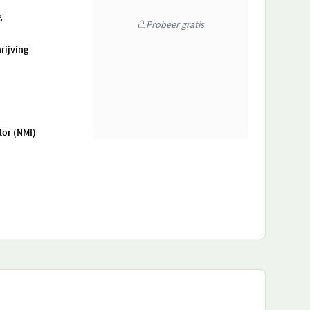
g
Probeer gratis
rijving
tor (NMI)