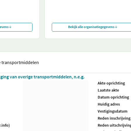
gevens
Bekijk alle organisatiegegevens
e transportmiddelen
iging van overige transportmiddelen, n.e.g.
Akte oprichting
Laatste akte
Datum oprichting
Huidig adres
Vestigingsdatum
Reden inschrijving
.info)
Reden uitschrijvin