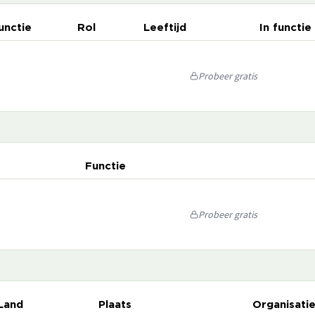
unctie
Rol
Leeftijd
In functie
Probeer gratis
Functie
Probeer gratis
Land
Plaats
Organisati