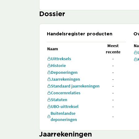
Dossier
Handelsregister producten
Ov
Meest
N
Naam
recente
Uittreksels
-
Historie
-
Deponeringen
-
Jaarrekeningen
-
Standaard jaarrekeningen
-
Concernrelaties
-
Statuten
-
UBO-uittreksel
-
Buitenlandse
-
deponeringen
Jaarrekeningen