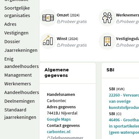
Soortgelijke
organisaties
Omzet
Werknemer
(2024)
Probeer gratis
Probeer gr
Adres
Vestigingen
Winst
Vestigings
(2024)
Dossier
Probeer gratis
Probeer gr
Jaarrekeningen
Enig
aandeelhouders
Algemene
SBI
Management
gegevens
Werknemers
SBI
(KVK)
Aandeelhouders
Handelsnamen
22260 - Vervaar
Deelnemingen
Carbontec
van overige
Adres gegevens
kunststofprodu
Standaard
7441BJ Nijverdal
SBI
(CI)
jaarrekeningen
Google Maps
46496 - Grooth
Contact gegevens
in sportartikele
carbontec.nl
(geen waterspor
Telefoonnummer