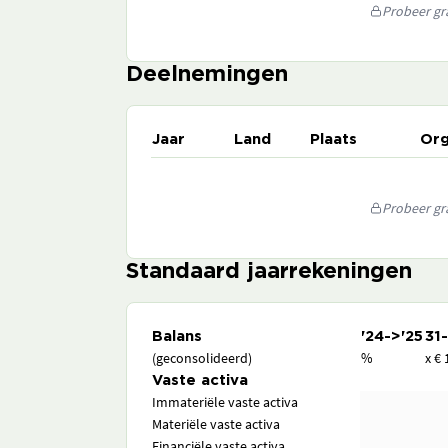
Probeer gra
Deelnemingen
Jaar
Land
Plaats
Org
Probeer gra
Standaard jaarrekeningen
Balans
'24->'25
31
(geconsolideerd)
%
x € 
Vaste activa
Immateriële vaste activa
Materiële vaste activa
Financiële vaste activa