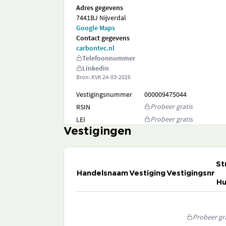
Adres gegevens
7441BJ Nijverdal
Google Maps
Contact gegevens
carbontec.nl
Telefoonnummer
Linkedin
Bron: KVK
24-03-2026
Vestigingsnummer
000009475044
Probeer gratis
RSIN
Probeer gratis
LEI
Vestigingen
St
Handelsnaam
Vestiging
Vestigingsnr
Hu
Probeer gra