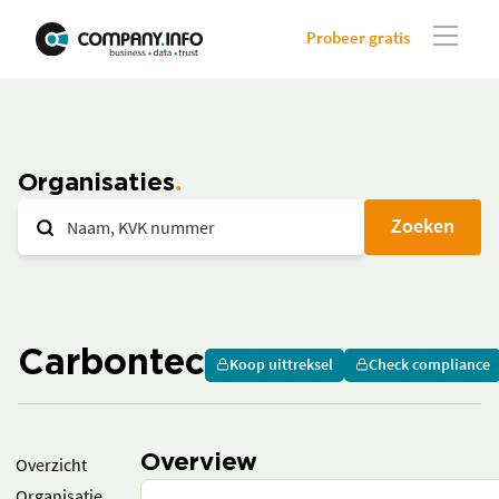
Probeer gratis
Organisaties
Zoeken
Carbontec
Koop uittreksel
Check compliance
Overview
Overzicht
Organisatie