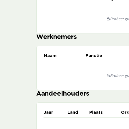
Probeer gra
Werknemers
Naam
Functie
Probeer gra
Aandeelhouders
Jaar
Land
Plaats
Org