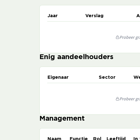
Jaar
Verslag
A
Probeer gra
Enig aandeelhouders
Eigenaar
Sector
We
Probeer gra
Management
Naam
Functie
Rol
Leeftijd
In