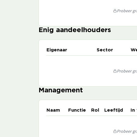
Probeer gra
Enig aandeelhouders
Eigenaar
Sector
We
Probeer gra
Management
Naam
Functie
Rol
Leeftijd
In
Probeer gra