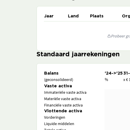
Jaar
Land
Plaats
Org
Probeer gra
Standaard jaarrekeningen
Balans
'24->'25
31
(geconsolideerd)
%
x € 
Vaste activa
Immateriële vaste activa
Materiële vaste activa
Financiële vaste activa
Vlottende activa
Vorderingen
Liquide middelen