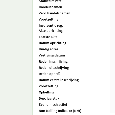
Statutaire zetel
Handelsnamen
Verv. handelsnamen
Voortzetting
Insolventie reg.
Akte oprichting
Laatste akte
Datum oprichting
Huidig adres
Vestigingsdatum
Reden inschrijving
Reden uitschrijving
Reden opheff.
Datum eerste inschrijving
Voortzetting
Opheffing
Dep. jaarstuk
Economisch actief
Non Mailing Indicator (NMI)