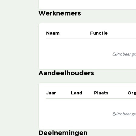
Werknemers
Naam
Functie
Probeer gra
Aandeelhouders
Jaar
Land
Plaats
Org
Probeer gra
Deelnemingen