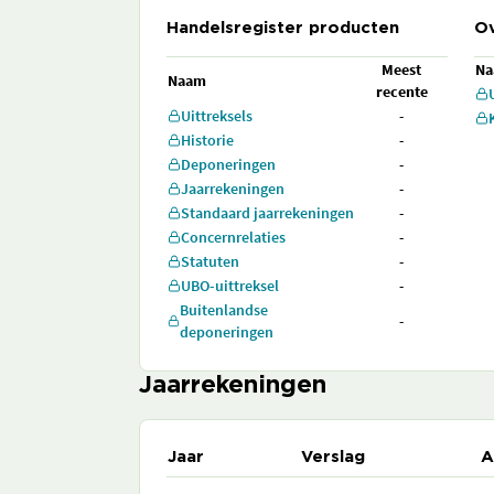
Handelsregister producten
Ov
Meest
N
Naam
recente
Uittreksels
-
Historie
-
Deponeringen
-
Jaarrekeningen
-
Standaard jaarrekeningen
-
Concernrelaties
-
Statuten
-
UBO-uittreksel
-
Buitenlandse
-
deponeringen
Jaarrekeningen
Jaar
Verslag
A