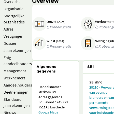
Overview
Overzicht
Organisatie
Soortgelijke
organisaties
Omzet
Werknemer
(2024)
Probeer gratis
Probeer gr
Adres
Vestigingen
Winst
Vestigings
(2024)
Dossier
Probeer gratis
Probeer gr
Jaarrekeningen
Enig
aandeelhouders
Algemene
SBI
Management
gegevens
Werknemers
SBI
(KVK)
Aandeelhouders
Handelsnamen
28210 - Vervaar
Deelnemingen
Merkom B.V.
van ovens en
Adres gegevens
branders en van
Standaard
Boulevard 1945 292
permanente
jaarrekeningen
7511AJ Enschede
verwarmingstoe
Nieuws
Google Maps
voor huishoudel