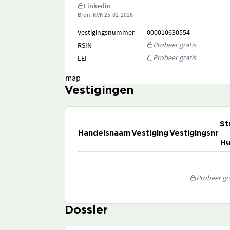
Linkedin
Bron: KVK
25-02-2026
Vestigingsnummer
000010630554
Probeer gratis
RSIN
Probeer gratis
LEI
map
Vestigingen
St
Handelsnaam
Vestiging
Vestigingsnr
Hu
Probeer gra
Dossier