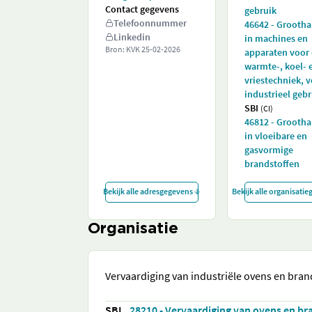
Contact gegevens
gebruik
Telefoonnummer
46642 - Grooth
Linkedin
in machines en
Bron: KVK
25-02-2026
apparaten voor
warmte-, koel- 
vriestechniek, 
industrieel gebr
SBI
(CI)
46812 - Grooth
in vloeibare en
gasvormige
brandstoffen
Bekijk alle adresgegevens
Bekijk alle organisati
Organisatie
Vervaardiging van industriële ovens en bran
SBI
28210 - Vervaardiging van ovens en b