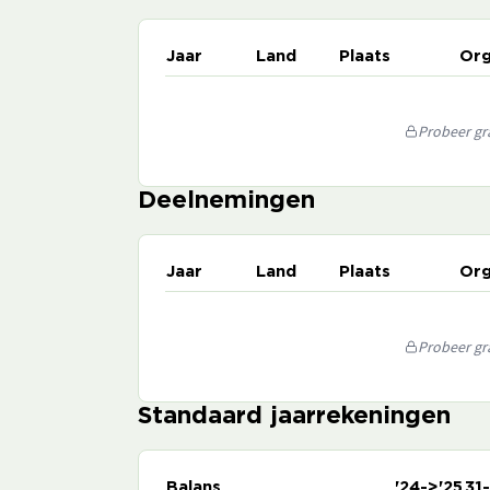
Jaar
Land
Plaats
Org
Probeer gra
Deelnemingen
Jaar
Land
Plaats
Org
Probeer gra
Standaard jaarrekeningen
Balans
'24->'25
31