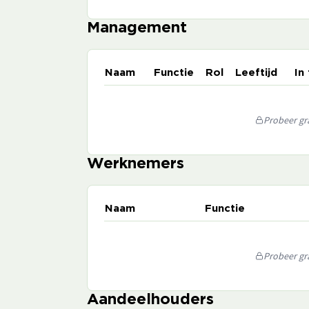
Management
Naam
Functie
Rol
Leeftijd
In
Probeer gra
Werknemers
Naam
Functie
Probeer gra
Aandeelhouders