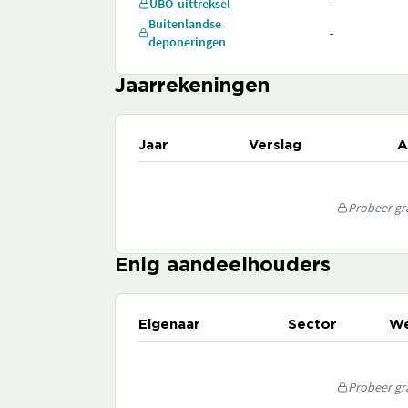
UBO-uittreksel
-
Buitenlandse
-
deponeringen
Jaarrekeningen
Jaar
Verslag
A
Probeer gra
Enig aandeelhouders
Eigenaar
Sector
We
Probeer gra