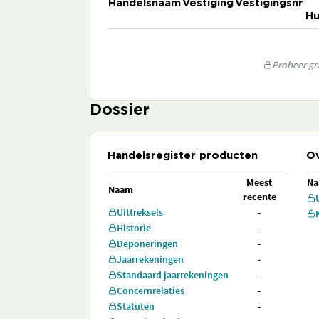
Handelsnaam
Vestiging
Vestigingsnr
Hu
Probeer gra
Dossier
Handelsregister producten
Ov
Meest
N
Naam
recente
Uittreksels
-
Historie
-
Deponeringen
-
Jaarrekeningen
-
Standaard jaarrekeningen
-
Concernrelaties
-
Statuten
-