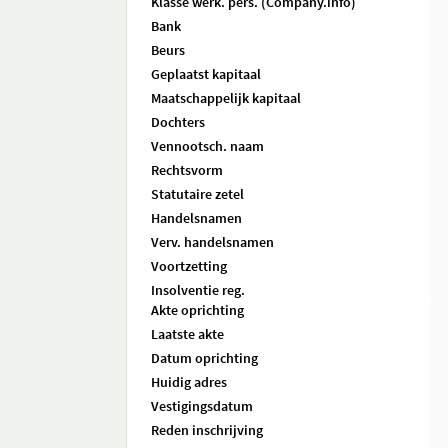
Klasse werk. pers. (Company.info)
Bank
Beurs
Geplaatst kapitaal
Maatschappelijk kapitaal
Dochters
Vennootsch. naam
Rechtsvorm
Statutaire zetel
Handelsnamen
Verv. handelsnamen
Voortzetting
Insolventie reg.
Akte oprichting
Laatste akte
Datum oprichting
Huidig adres
Vestigingsdatum
Reden inschrijving