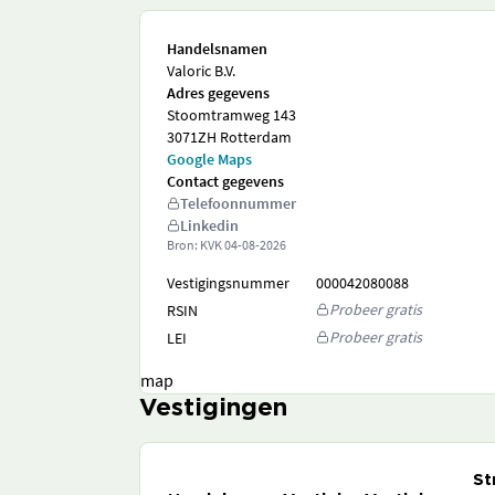
Handelsnamen
Valoric B.V.
Adres gegevens
Stoomtramweg 143
3071ZH Rotterdam
Google Maps
Contact gegevens
Telefoonnummer
Linkedin
Bron: KVK
04-08-2026
Vestigingsnummer
000042080088
Probeer gratis
RSIN
Probeer gratis
LEI
map
Vestigingen
St