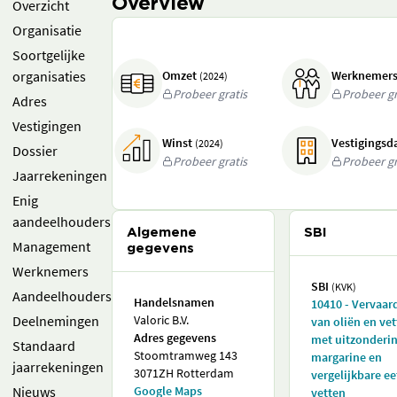
Overview
Overzicht
Organisatie
Soortgelijke
organisaties
Omzet
Werknemer
(2024)
Probeer gratis
Probeer gr
Adres
Vestigingen
Winst
Vestigings
(2024)
Dossier
Probeer gratis
Probeer gr
Jaarrekeningen
Enig
aandeelhouders
Algemene
SBI
Management
gegevens
Werknemers
SBI
(KVK)
Aandeelhouders
Handelsnamen
10410 - Vervaar
Deelnemingen
Valoric B.V.
van oliën en vet
Adres gegevens
met uitzonderi
Standaard
Stoomtramweg 143
margarine en
jaarrekeningen
3071ZH Rotterdam
vergelijkbare e
Nieuws
Google Maps
vetten