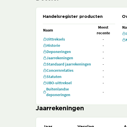
Handelsregister producten
Ov
Meest
N
Naam
recente
Uittreksels
-
Historie
-
Deponeringen
-
Jaarrekeningen
-
Standaard jaarrekeningen
-
Concernrelaties
-
Statuten
-
UBO-uittreksel
-
Buitenlandse
-
deponeringen
Jaarrekeningen
Jaar
Verslag
A