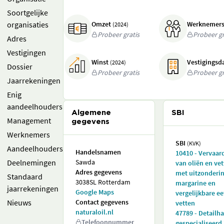
Soortgelijke
organisaties
Omzet
Werknemer
(2024)
Probeer gratis
Probeer gr
Adres
Vestigingen
Winst
Vestigings
(2024)
Dossier
Probeer gratis
Probeer gr
Jaarrekeningen
Enig
aandeelhouders
Algemene
SBI
Management
gegevens
Werknemers
SBI
(KVK)
Aandeelhouders
Handelsnamen
10410 - Vervaar
Deelnemingen
Sawda
van oliën en vet
Adres gegevens
met uitzonderi
Standaard
3038SL Rotterdam
margarine en
jaarrekeningen
Google Maps
vergelijkbare e
Nieuws
Contact gegevens
vetten
naturaloil.nl
47789 - Detailh
Telefoonnummer
gespecialiseerd 