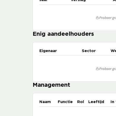
Probeer gra
Enig aandeelhouders
Eigenaar
Sector
We
Probeer gra
Management
Naam
Functie
Rol
Leeftijd
In