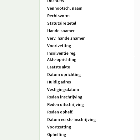
Dochters
Vennootsch. naam
Rechtsvorm
Statutaire zetel
Handelsnamen
Verv. handelsnamen
Voortzetting
Insolventie reg.
Akte oprichting
Laatste akte
Datum oprichting
Huidig adres
Vestigingsdatum
Reden inschrijving
Reden uitschrijving
Reden opheff.
Datum eerste inschrijving
Voortzetting
Opheffing