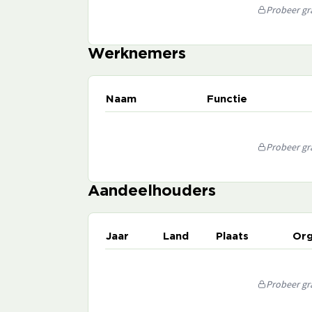
Probeer gra
Werknemers
Naam
Functie
Probeer gra
Aandeelhouders
Jaar
Land
Plaats
Org
Probeer gra