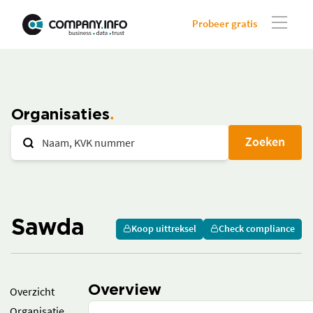
Probeer gratis
Organisaties
Zoeken
Sawda
Koop uittreksel
Check compliance
Overview
Overzicht
Organisatie