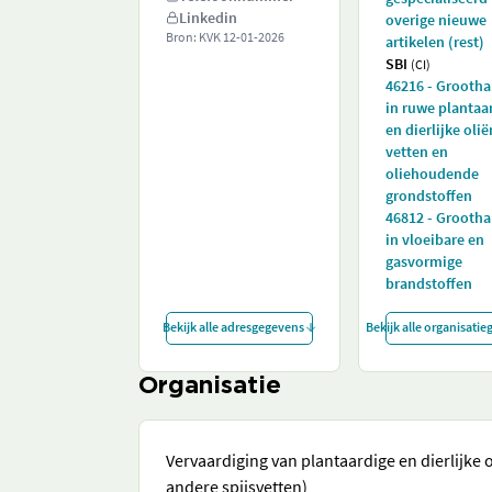
Linkedin
overige nieuwe
Bron: KVK
12-01-2026
artikelen (rest)
SBI
(CI)
46216 - Grooth
in ruwe plantaa
en dierlijke oli
vetten en
oliehoudende
grondstoffen
46812 - Grooth
in vloeibare en
gasvormige
brandstoffen
Bekijk alle adresgegevens
Bekijk alle organisati
Organisatie
Vervaardiging van plantaardige en dierlijke 
andere spijsvetten)