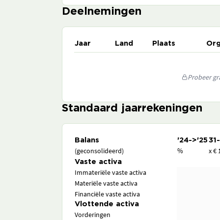
Deelnemingen
Jaar
Land
Plaats
Org
Probeer gra
Standaard jaarrekeningen
Balans
'24->'25
31
(geconsolideerd)
%
x € 
Vaste activa
Immateriële vaste activa
Materiële vaste activa
Financiële vaste activa
Vlottende activa
Vorderingen