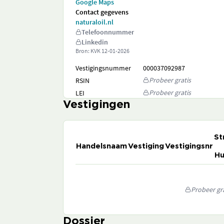
Google Maps
Contact gegevens
naturaloil.nl
Telefoonnummer
Linkedin
Bron: KVK
12-01-2026
Vestigingsnummer
000037092987
Probeer gratis
RSIN
Probeer gratis
LEI
Vestigingen
St
Handelsnaam
Vestiging
Vestigingsnr
Hu
Probeer gra
Dossier