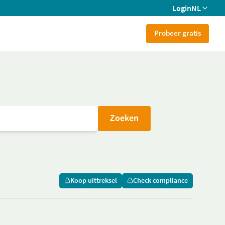
Login
NL
Probeer gratis
Zoeken
Koop uittreksel
Check compliance