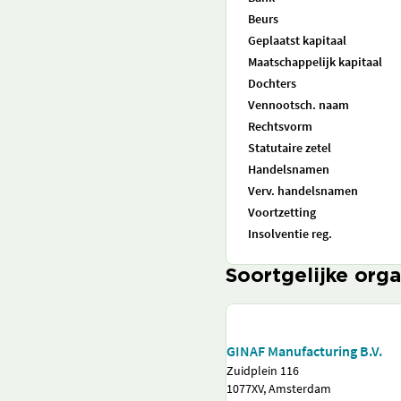
Beurs
Geplaatst kapitaal
Maatschappelijk kapitaal
Dochters
Vennootsch. naam
Rechtsvorm
Statutaire zetel
Handelsnamen
Verv. handelsnamen
Voortzetting
Insolventie reg.
Soortgelijke orga
GINAF Manufacturing B.V.
Zuidplein 116
1077XV, Amsterdam