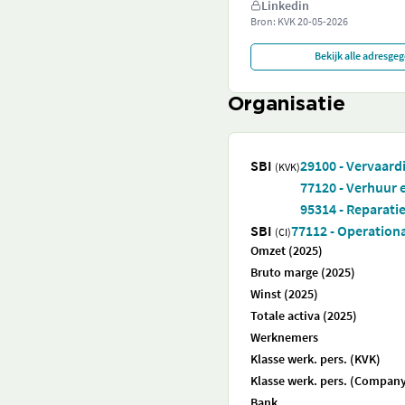
Linkedin
Bron: KVK
20-05-2026
Bekijk alle adresge
Organisatie
SBI
29100 - Vervaard
(KVK)
77120 - Verhuur
95314 - Reparati
SBI
77112 - Operation
(CI)
Omzet (2025)
Bruto marge (2025)
Winst (2025)
Totale activa (2025)
Werknemers
Klasse werk. pers. (KVK)
Klasse werk. pers. (Company
Bank