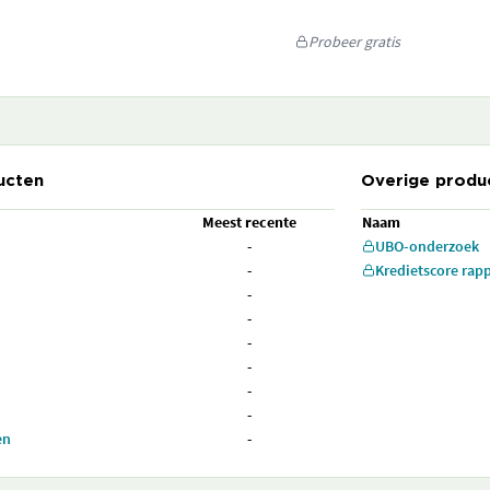
Probeer gratis
ucten
Overige produ
Meest recente
Naam
-
UBO-onderzoek
-
Kredietscore rap
-
-
-
-
-
-
en
-