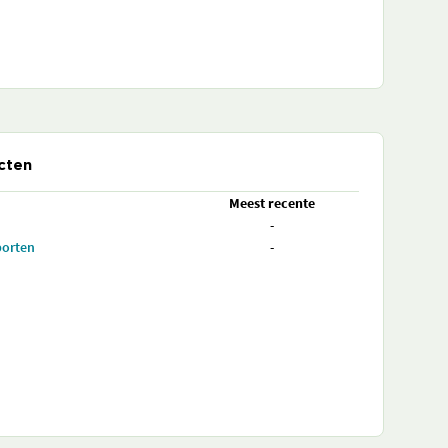
cten
Meest recente
-
porten
-