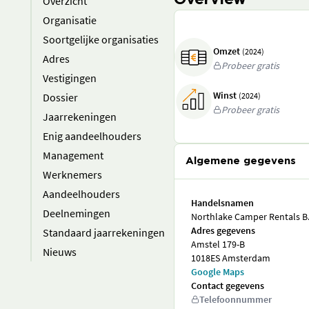
Overview
Overzicht
Organisatie
Soortgelijke organisaties
Omzet
(2024)
Adres
Probeer gratis
Vestigingen
Winst
Dossier
(2024)
Probeer gratis
Jaarrekeningen
Enig aandeelhouders
Management
Algemene gegevens
Werknemers
Aandeelhouders
Handelsnamen
Deelnemingen
Northlake Camper Rentals B.
Adres gegevens
Standaard jaarrekeningen
Amstel 179-B
Nieuws
1018ES Amsterdam
Google Maps
Contact gegevens
Telefoonnummer