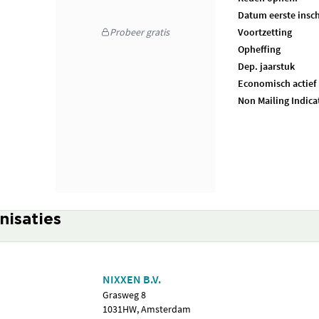
Datum eerste insch
Probeer gratis
Voortzetting
Opheffing
Dep. jaarstuk
Economisch actief
Non Mailing Indica
nisaties
NIXXEN B.V.
Grasweg 8
1031HW, Amsterdam