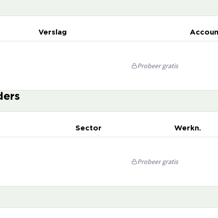
Verslag
Accoun
Probeer gratis
ders
Sector
Werkn.
Probeer gratis