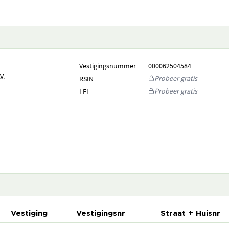
Vestigingsnummer
000062504584
V.
Probeer gratis
RSIN
Probeer gratis
LEI
Vestiging
Vestigingsnr
Straat + Huisnr