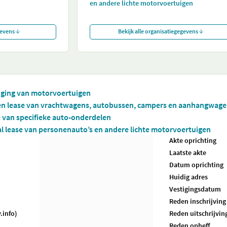
en andere lichte motorvoertuigen
gevens
Bekijk alle organisatiegegevens
iging van motorvoertuigen
 en lease van vrachtwagens, autobussen, campers en aanhangwag
e van specifieke auto-onderdelen
al lease van personenauto’s en andere lichte motorvoertuigen
Akte oprichting
Laatste akte
Datum oprichting
Huidig adres
Vestigingsdatum
Reden inschrijving
.info)
Reden uitschrijvin
Reden opheff.