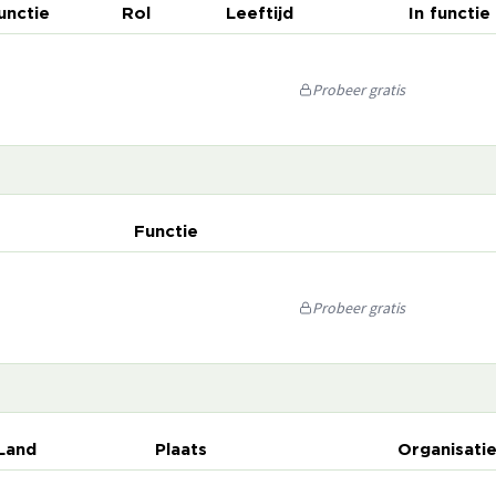
unctie
Rol
Leeftijd
In functie
Probeer gratis
Functie
Probeer gratis
Land
Plaats
Organisati