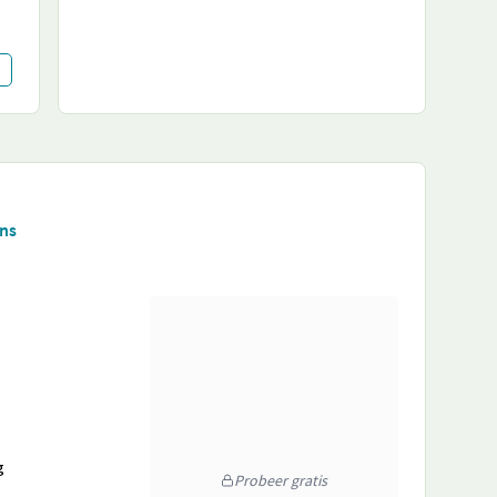
ens
g
Probeer gratis