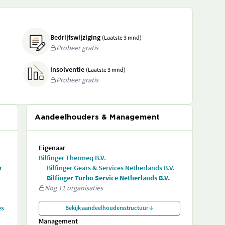
Bedrijfswijziging
(Laatste 3 mnd)
Probeer gratis
Insolventie
(Laatste 3 mnd)
Probeer gratis
Aandeelhouders & Management
Eigenaar
Bilfinger Thermeq B.V.
r
Bilfinger Gears & Services Netherlands B.V.
Bilfinger Turbo Service Netherlands B.V.
Nog 11 organisaties
es
Bekijk aandeelhoudersstructuur
Management