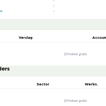
-
-
en
-
Verslag
Accoun
Probeer gratis
ders
Sector
Werkn.
Probeer gratis