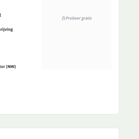
g
Probeer gratis
rijving
tor (NMI)