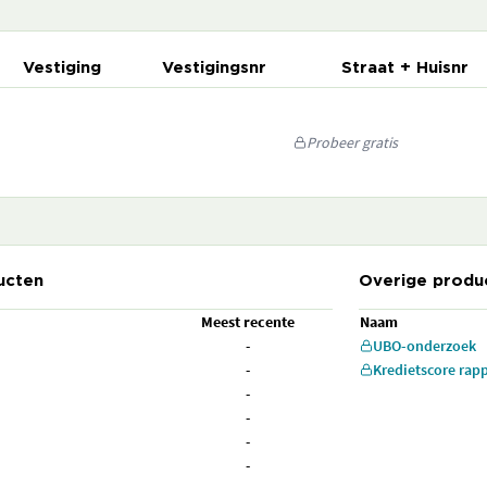
Vestiging
Vestigingsnr
Straat + Huisnr
Probeer gratis
ucten
Overige produ
Meest recente
Naam
-
UBO-onderzoek
-
Kredietscore rap
-
-
-
-