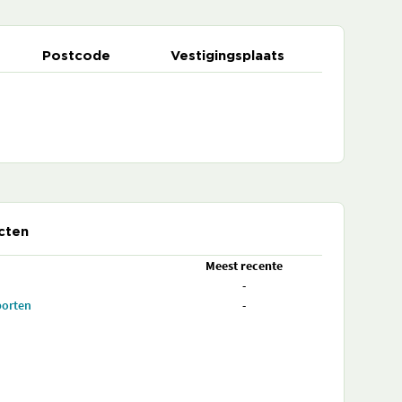
Postcode
Vestigingsplaats
cten
Meest recente
-
porten
-