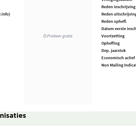
Reden inschrijving
.info)
Reden uitschrijvin
Reden opheff.
Datum eerste insch
Probeer gratis
Voortzetting
Opheffing
Dep. jaarstuk
Economisch actief
Non Mailing Indica
nisaties