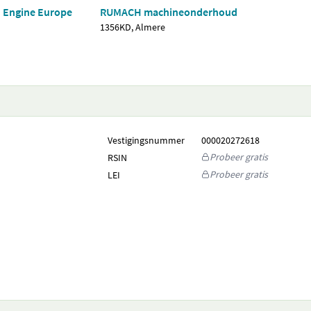
d Engine Europe
RUMACH machineonderhoud
1356KD, Almere
Vestigingsnummer
000020272618
Probeer gratis
RSIN
Probeer gratis
LEI