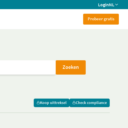
Login
NL
Probeer gratis
Zoeken
Koop uittreksel
Check compliance