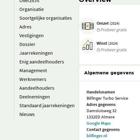
Overview
Overzicht
Organisatie
Soortgelijke organisaties
Omzet
(2024)
Adres
Probeer gratis
Vestigingen
Winst
Dossier
(2024)
Probeer gratis
Jaarrekeningen
Enig aandeelhouders
Management
Algemene gegevens
Werknemers
Aandeelhouders
Handelsnamen
Deelnemingen
Bilfinger Turbo Service
Adres gegevens
Standaard jaarrekeningen
Damsluisweg 32
Nieuws
1332ED Almere
Google Maps
Contact gegevens
bilfinger.nl