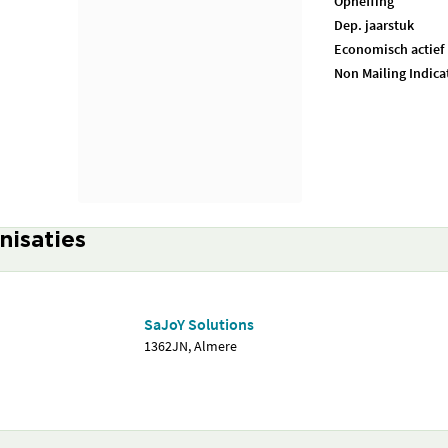
Opheffing
Dep. jaarstuk
Economisch actief
Non Mailing Indica
nisaties
SaJoY Solutions
1362JN, Almere