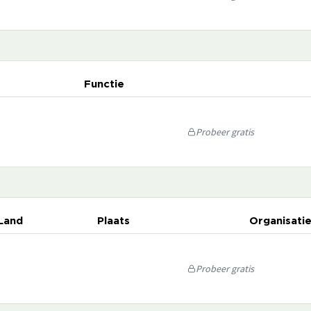
Functie
Probeer gratis
Land
Plaats
Organisati
Probeer gratis