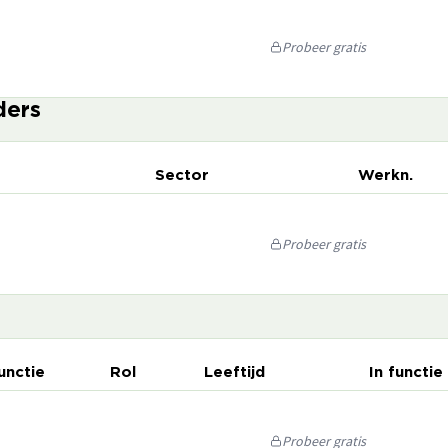
Probeer gratis
ders
Sector
Werkn.
Probeer gratis
unctie
Rol
Leeftijd
In functie
Probeer gratis