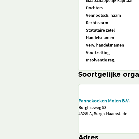
Maatschappelijk kapitaal
Dochters
Vennootsch. naam
Rechtsvorm
Statutaire zetel
Handelsnamen
Verv. handelsnamen
Voortzetting
Insolventie reg.
Soortgelijke orga
Pannekoeken Molen B.V.
Burghseweg 53
4328LA, Burgh-Haamstede
Adres