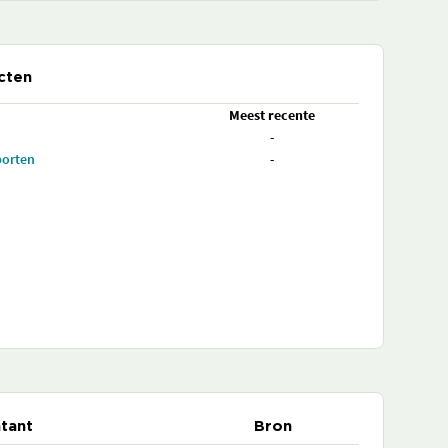
cten
Meest recente
-
porten
-
tant
Bron