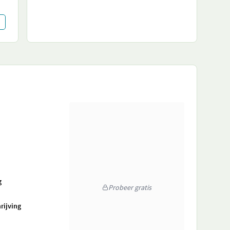
g
Probeer gratis
rijving