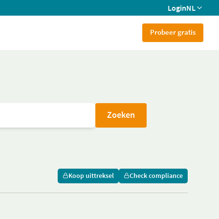
Login
NL
Probeer gratis
Zoeken
Koop uittreksel
Check compliance