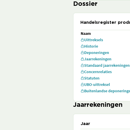
Dossier
Handelsregister prod
Naam
Uittreksels
Historie
Deponeringen
Jaarrekeningen
Standaard jaarrekeningen
Concernrelaties
Statuten
UBO-uittreksel
Buitenlandse deponering
Jaarrekeningen
Jaar