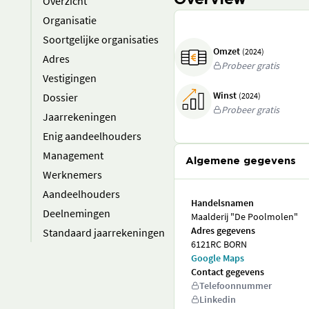
Overview
Overzicht
Organisatie
Soortgelijke organisaties
Omzet
(2024)
Adres
Probeer gratis
Vestigingen
Winst
Dossier
(2024)
Probeer gratis
Jaarrekeningen
Enig aandeelhouders
Management
Algemene gegevens
Werknemers
Aandeelhouders
Handelsnamen
Deelnemingen
Maalderij "De Poolmolen"
Adres gegevens
Standaard jaarrekeningen
6121RC BORN
Google Maps
Contact gegevens
Telefoonnummer
Linkedin