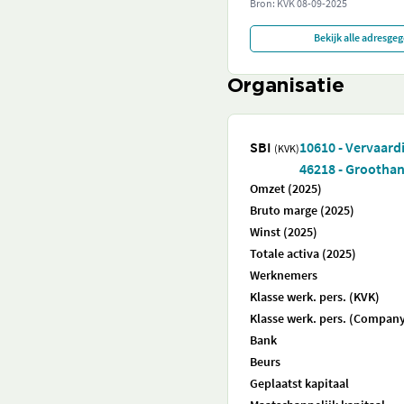
Bron: KVK
08-09-2025
Bekijk alle adresge
Organisatie
SBI
10610 - Vervaard
(KVK)
46218 - Grootha
Omzet (2025)
Bruto marge (2025)
Winst (2025)
Totale activa (2025)
Werknemers
Klasse werk. pers. (KVK)
Klasse werk. pers. (Company
Bank
Beurs
Geplaatst kapitaal