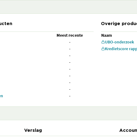
ucten
Overige produ
Meest recente
Naam
-
UBO-onderzoek
-
Kredietscore rap
-
-
-
-
-
-
en
-
Verslag
Accoun