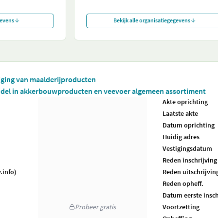
gevens
Bekijk alle organisatiegegevens
iging van maalderijproducten
ndel in akkerbouwproducten en veevoer algemeen assortiment
Akte oprichting
Laatste akte
Datum oprichting
Huidig adres
Vestigingsdatum
Reden inschrijving
.info)
Reden uitschrijvin
Reden opheff.
Datum eerste insch
Probeer gratis
Voortzetting